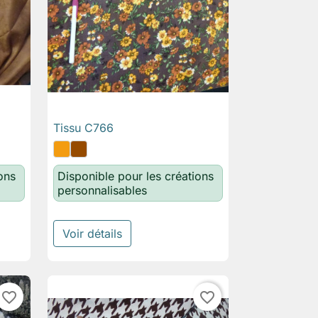
Tissu C766

Aperçu rapide
ons
Disponible pour les créations
personnalisables
Voir détails
favorite_border
favorite_border