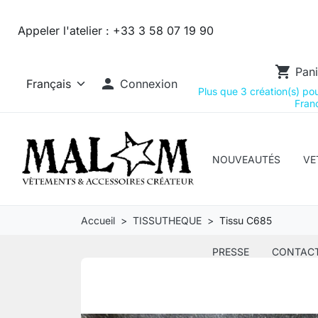
Appeler l'atelier :
+33 3 58 07 19 90
shopping_cart
Pani

Connexion
Plus que 3 création(s) pour
Franc
NOUVEAUTÉS
VE
Accueil
TISSUTHEQUE
Tissu C685
PRESSE
CONTAC