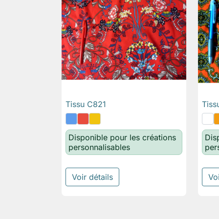
Tissu C821
Tiss

Aperçu rapide
Disponible pour les créations
Dis
personnalisables
per
Voir détails
Voi