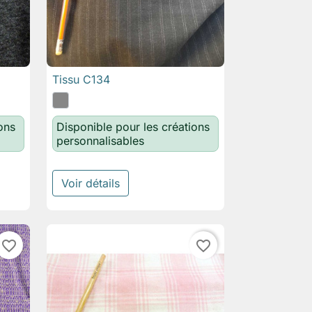
Tissu C134

Aperçu rapide
ons
Disponible pour les créations
personnalisables
Voir détails
favorite_border
favorite_border