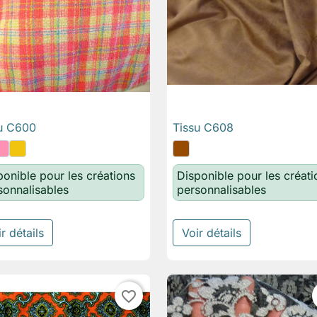
u C600
Tissu C608

Aperçu rapide

Aperçu rapide
ponible pour les créations
Disponible pour les créati
sonnalisables
personnalisables
r détails
Voir détails
favorite_border