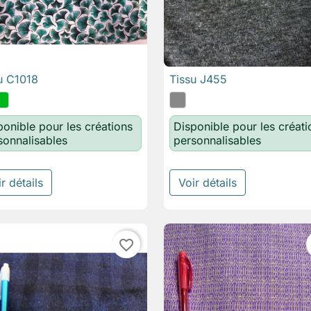
u C1018
Tissu J455

Aperçu rapide

Aperçu rapide
ponible pour les créations
Disponible pour les créati
sonnalisables
personnalisables
r détails
Voir détails
favorite_border