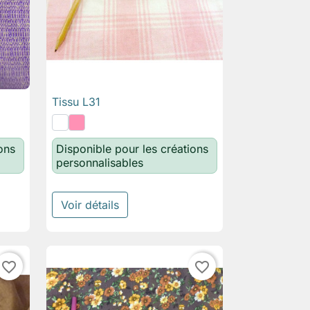
Tissu L31

Aperçu rapide
ons
Disponible pour les créations
personnalisables
Voir détails
favorite_border
favorite_border