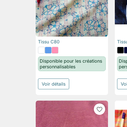
Tissu C80
Tiss

Aperçu rapide
Disponible pour les créations
Dis
personnalisables
per
Voir détails
Voi
favorite_border