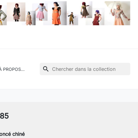
search
À PROPOS...
685
foncé chiné