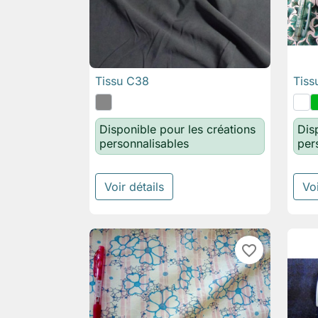
Tissu C38
Tiss

Aperçu rapide
Disponible pour les créations
Dis
personnalisables
per
Voir détails
Voi
favorite_border