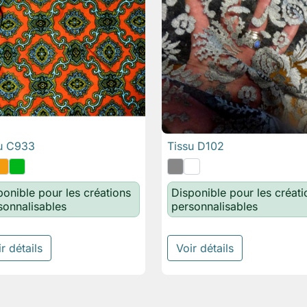
u C933
Tissu D102

Aperçu rapide

Aperçu rapide
ponible pour les créations
Disponible pour les créati
sonnalisables
personnalisables
r détails
Voir détails