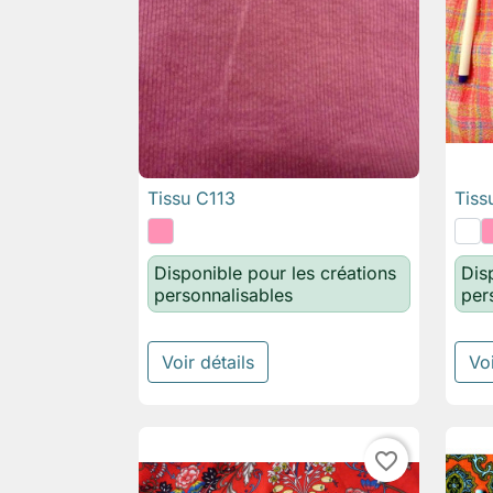
Tissu C113
Tiss

Aperçu rapide
Disponible pour les créations
Dis
personnalisables
per
Voir détails
Voi
favorite_border