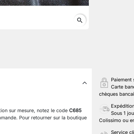
search
Paiement 
Carte ban
chèques bancair
Expéditio
ation sur mesure, notez le code
C685
Sous 1 jou
mande. Pour retourner sur la boutique
Colissimo ou en
Service cl