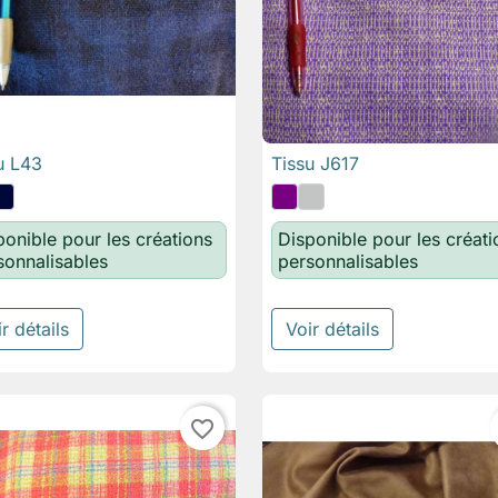
u L43
Tissu J617

Aperçu rapide

Aperçu rapide
ponible pour les créations
Disponible pour les créati
sonnalisables
personnalisables
r détails
Voir détails
favorite_border