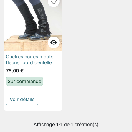
favorite_border

Guêtres noires motifs
fleuris, bord dentelle
75,00 €
Sur commande
Voir détails
Affichage 1-1 de 1 création(s)