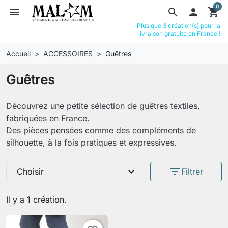
0
menu
search

shopping_cart
Plus que 3 création(s) pour la
livraison gratuite en France !
Accueil
ACCESSOIRES
Guêtres
Guêtres
Découvrez une petite sélection de guêtres textiles,
fabriquées en France.
Des pièces pensées comme des compléments de
silhouette, à la fois pratiques et expressives.
expand_more
filter_list
Choisir
Filtrer
Il y a 1 création.