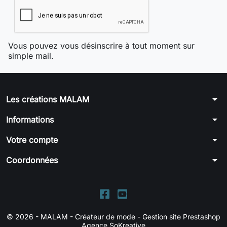
Vous pouvez vous désinscrire à tout moment sur
simple mail.
arrow_drop_down
Les créations MALAM
arrow_drop_down
Informations
arrow_drop_down
Votre compte
arrow_drop_down
Coordonnées
© 2026 - MALAM - Créateur de mode -
Gestion site Prestashop
Agence SoKreative