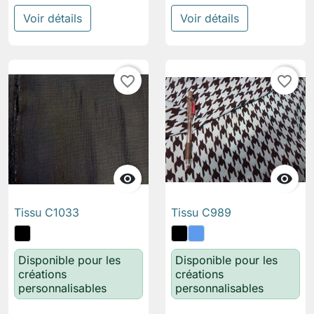
Voir détails
Voir détails
favorite_border
favorite_border


Tissu C1033
Tissu C989
Disponible pour les
Disponible pour les
créations
créations
personnalisables
personnalisables