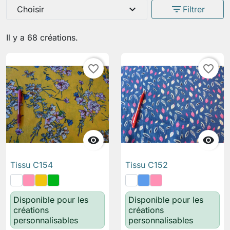
expand_more
filter_list
Choisir
Filtrer
Il y a 68 créations.
favorite_border
favorite_border


Tissu C154
Tissu C152
Disponible pour les
Disponible pour les
créations
créations
personnalisables
personnalisables