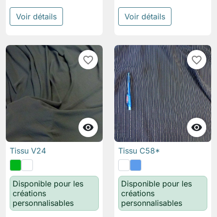
Voir détails
Voir détails
favorite_border
favorite_border


Tissu V24
Tissu C58*
Disponible pour les
Disponible pour les
créations
créations
personnalisables
personnalisables