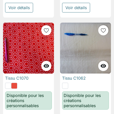
Voir détails
Voir détails
favorite_border
favorite_border


Tissu C1070
Tissu C1062
Disponible pour les
Disponible pour les
créations
créations
personnalisables
personnalisables