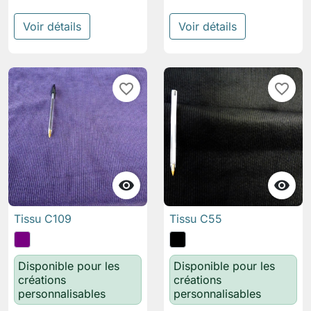
Voir détails
Voir détails
favorite_border
favorite_border


Tissu C109
Tissu C55
Disponible pour les
Disponible pour les
créations
créations
personnalisables
personnalisables