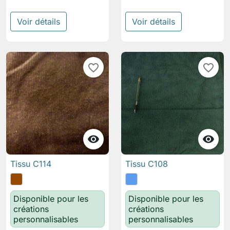
Voir détails
Voir détails
favorite_border
favorite_border


Tissu C114
Tissu C108
Disponible pour les
Disponible pour les
créations
créations
personnalisables
personnalisables