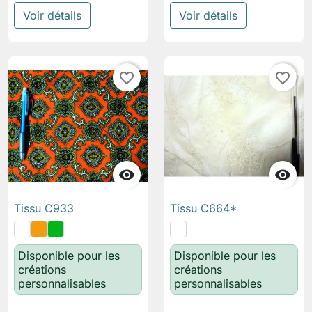
Voir détails
Voir détails
favorite_border
favorite_border


Tissu C933
Tissu C664*
Disponible pour les
Disponible pour les
créations
créations
personnalisables
personnalisables