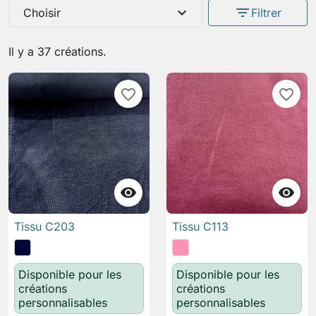
expand_more
filter_list
Choisir
Filtrer
Il y a 37 créations.
favorite_border
favorite_border


Tissu C203
Tissu C113
Disponible pour les
Disponible pour les
créations
créations
personnalisables
personnalisables