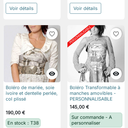
Voir détails
Voir détails
favorite_border
favorite_border


Boléro de mariée, soie
Boléro Transformable à
ivoire et dentelle perlée,
manches amovibles -
col plissé
PERSONNALISABLE
145,00 €
190,00 €
Sur commande - A
En stock : T38
personnaliser