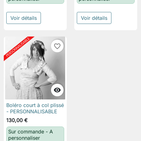
Voir détails
Voir détails
favorite_border

Boléro court à col plissé
- PERSONNALISABLE
130,00 €
Sur commande - A
personnaliser