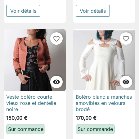
Voir détails
Voir détails
favorite_border
favorite_border


Veste boléro courte
Boléro blanc à manches
vieux rose et dentelle
amovibles en velours
noire
brodé
150,00 €
170,00 €
Sur commande
Sur commande