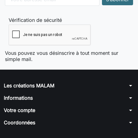
Vérification de sécurité
Vous pouvez vous désinscrire à tout moment sur
simple mail.
arrow_drop_down
Les créations MALAM
arrow_drop_down
Informations
arrow_drop_down
Votre compte
arrow_drop_down
Coordonnées