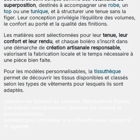
superposition
, destinés à accompagner une
robe
, un
top
ou une
tunique
, et à structurer une tenue sans la
figer. Leur conception privilégie l’équilibre des volumes,
le confort au porté et la qualité des finitions.
Les matières sont sélectionnées pour leur
tenue, leur
confort et leur rendu
, et chaque boléro s’inscrit dans
une démarche de
création artisanale responsable
,
valorisant la fabrication locale et le temps nécessaire à
une pièce bien faite.
Pour les modèles personnalisables, la
tissuthèque
permet de découvrir les tissus disponibles et classés
selon les types de vêtements pour lesquels ils sont
adaptés.
sélection de boléros de créateur, fabriqués en France.
Des pièces principalement réalisées sur mesure et
personnalisables,
pensées pour compléter une silhouette avec élégance
et légèreté.