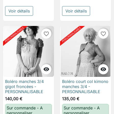
Voir détails
Voir détails
favorite_border
favorite_border


Boléro manches 3/4
Boléro court col kimono
gigot froncées -
manches 3/4 -
PERSONNALISABLE
PERSONNALISABLE
140,00 €
135,00 €
Sur commande - A
Sur commande - A
personnaliser
personnaliser