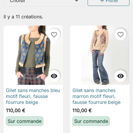
expand_more
filter_list
Choisir
Filtrer
Il y a 11 créations.
favorite_border
favorite_border


Gilet sans manches bleu
Gilet sans manches
motif fleuri, fausse
marron motif fleuri,
fourrure beige
fausse fourrure beige
110,00 €
110,00 €
Sur commande
Sur commande