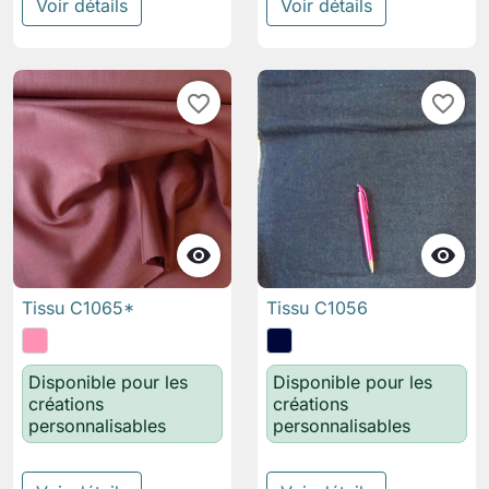
Voir détails
Voir détails
favorite_border
favorite_border


Tissu C1065*
Tissu C1056
Disponible pour les
Disponible pour les
créations
créations
personnalisables
personnalisables