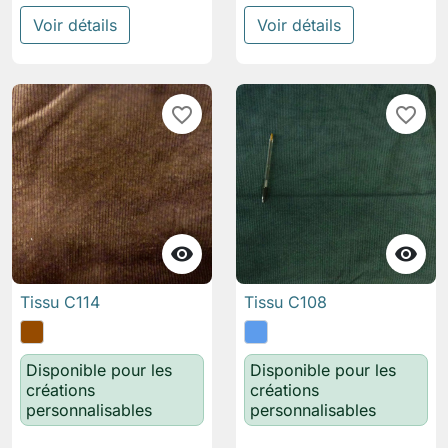
Voir détails
Voir détails
favorite_border
favorite_border


Tissu C114
Tissu C108
Disponible pour les
Disponible pour les
créations
créations
personnalisables
personnalisables