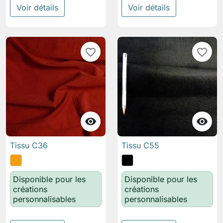
Voir détails
Voir détails
favorite_border
favorite_border


Tissu C36
Tissu C55
Disponible pour les
Disponible pour les
créations
créations
personnalisables
personnalisables