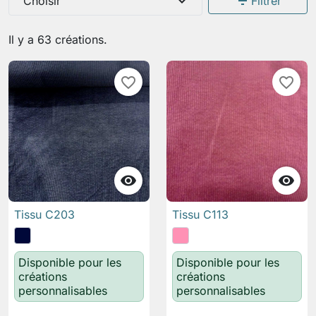
expand_more
filter_list
Choisir
Filtrer
Il y a 63 créations.
favorite_border
favorite_border


Tissu C203
Tissu C113
Disponible pour les
Disponible pour les
créations
créations
personnalisables
personnalisables