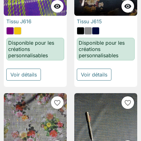


Tissu J616
Tissu J615
Disponible pour les
Disponible pour les
créations
créations
personnalisables
personnalisables
Voir détails
Voir détails
favorite_border
favorite_border