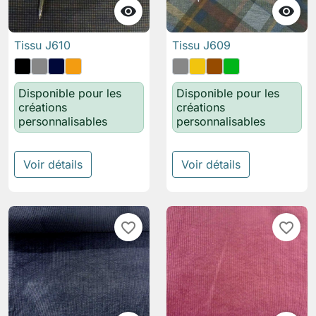


Tissu J610
Tissu J609
Disponible pour les
Disponible pour les
créations
créations
personnalisables
personnalisables
Voir détails
Voir détails
favorite_border
favorite_border