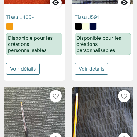


Tissu L405*
Tissu J591
Disponible pour les
Disponible pour les
créations
créations
personnalisables
personnalisables
Voir détails
Voir détails
favorite_border
favorite_border