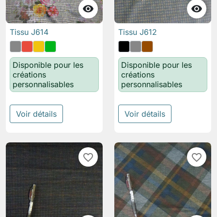


Tissu J614
Tissu J612
Disponible pour les
Disponible pour les
créations
créations
personnalisables
personnalisables
Voir détails
Voir détails
favorite_border
favorite_border