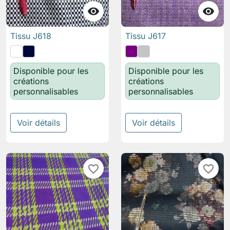


Tissu J618
Tissu J617
Disponible pour les
Disponible pour les
créations
créations
personnalisables
personnalisables
Voir détails
Voir détails
favorite_border
favorite_border