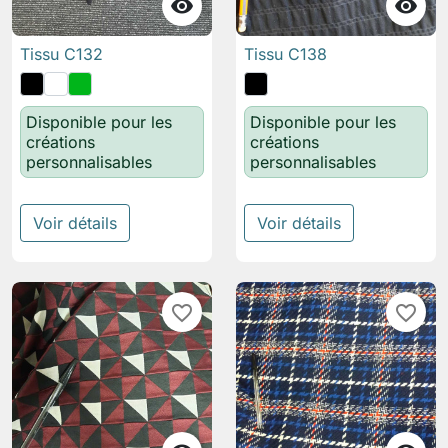


Tissu C132
Tissu C138
Disponible pour les
Disponible pour les
créations
créations
personnalisables
personnalisables
Voir détails
Voir détails
favorite_border
favorite_border