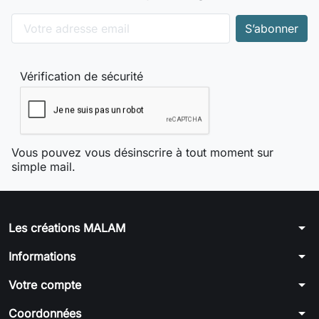
Vérification de sécurité
Vous pouvez vous désinscrire à tout moment sur
simple mail.
arrow_drop_down
Les créations MALAM
arrow_drop_down
Informations
arrow_drop_down
Votre compte
arrow_drop_down
Coordonnées