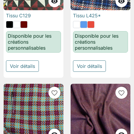


Tissu C129
Tissu L425*
Disponible pour les
Disponible pour les
créations
créations
personnalisables
personnalisables
Voir détails
Voir détails
favorite_border
favorite_border