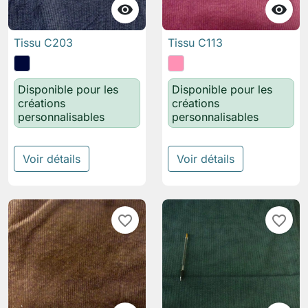


Tissu C203
Tissu C113
Disponible pour les
Disponible pour les
créations
créations
personnalisables
personnalisables
Voir détails
Voir détails
favorite_border
favorite_border