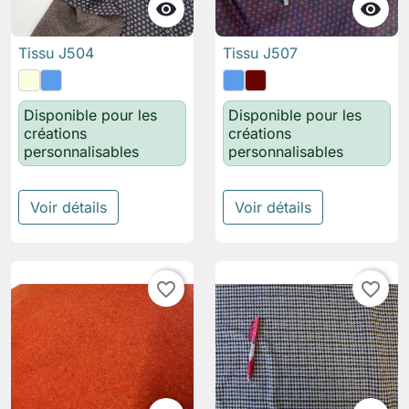


Tissu J504
Tissu J507
Disponible pour les
Disponible pour les
créations
créations
personnalisables
personnalisables
Voir détails
Voir détails
favorite_border
favorite_border