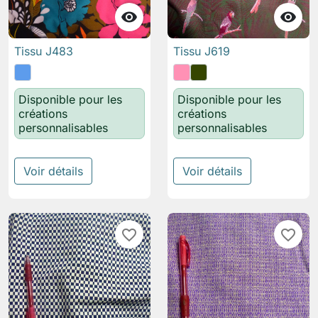


Tissu J483
Tissu J619
Disponible pour les
Disponible pour les
créations
créations
personnalisables
personnalisables
Voir détails
Voir détails
favorite_border
favorite_border