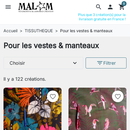
0
menu
search

shopping_cart
Plus que 3 création(s) pour la
livraison gratuite en France !
Accueil
TISSUTHEQUE
Pour les vestes & manteaux
Pour les vestes & manteaux
expand_more
filter_list
Choisir
Filtrer
Il y a 122 créations.
favorite_border
favorite_border