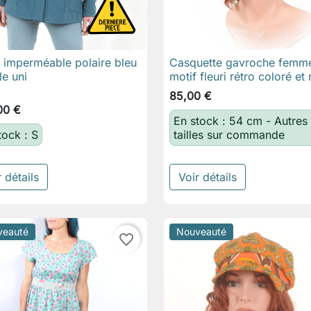
 imperméable polaire bleu
Casquette gavroche femm

Aperçu rapide

Aperçu rapide
le uni
motif fleuri rétro coloré et 
85,00 €
00 €
En stock : 54 cm - Autres
tock : S
tailles sur commande
 détails
Voir détails
veauté
Nouveauté
favorite_border