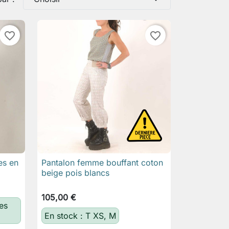
favorite_border
favorite_border
es en
Pantalon femme bouffant coton

Aperçu rapide
beige pois blancs
105,00 €
les
En stock : T XS, M