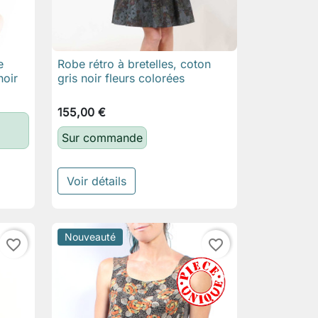
e
Robe rétro à bretelles, coton

Aperçu rapide
noir
gris noir fleurs colorées
155,00 €
Sur commande
Voir détails
Nouveauté
favorite_border
favorite_border