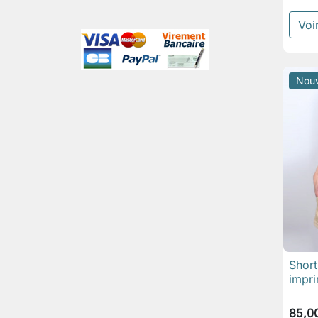
Voir
Nou
Short
impr
85,0