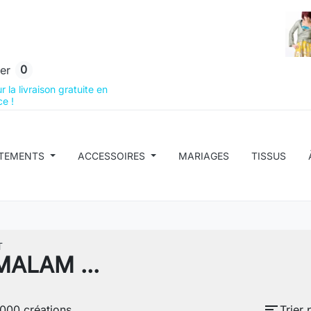
0
er
 la livraison gratuite en
e !
TEMENTS
ACCESSOIRES
MARIAGES
TISSUS
T
 MALAM ...
sort
 1000 créations.
Trier 