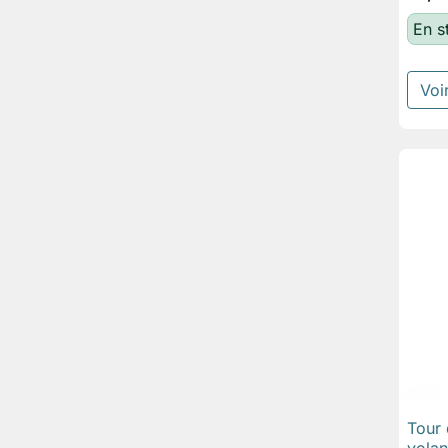
En s
Voir
Tour 
volan