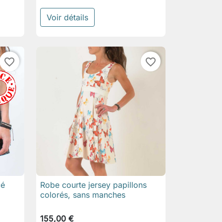
Voir détails
favorite_border
favorite_border
cé
Robe courte jersey papillons

Aperçu rapide
colorés, sans manches
155,00 €