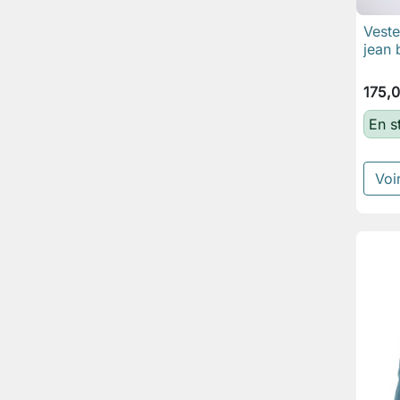
Vest
jean 
175,
En s
Voir