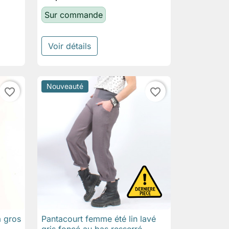
Sur commande
Voir détails
Nouveauté
favorite_border
favorite_border
à gros
Pantacourt femme été lin lavé

Aperçu rapide
gris foncé au bas resserré,