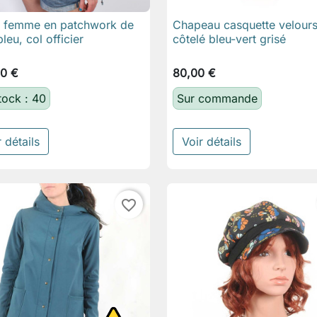
e femme en patchwork de
Chapeau casquette velour

Aperçu rapide

Aperçu rapide
bleu, col officier
côtelé bleu-vert grisé
00 €
80,00 €
tock : 40
Sur commande
 détails
Voir détails
favorite_border