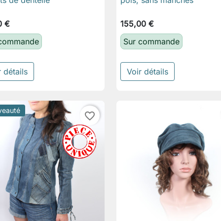
0 €
155,00 €
 commande
Sur commande
 détails
Voir détails
veauté
favorite_border