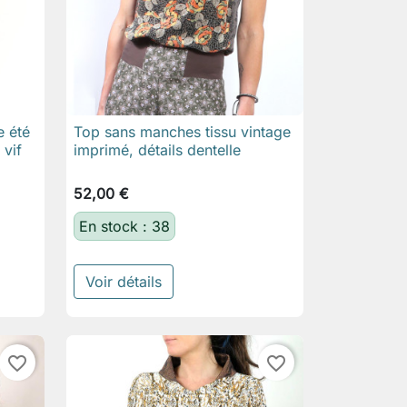
 été
Top sans manches tissu vintage

Aperçu rapide
 vif
imprimé, détails dentelle
52,00 €
En stock : 38
Voir détails
favorite_border
favorite_border