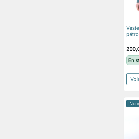
Veste
pétro
200,
En s
Voir
Nou