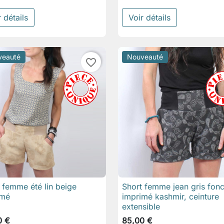
 détails
Voir détails
veauté
Nouveauté
favorite_border
 femme été lin beige
Short femme jean gris fon

Aperçu rapide

Aperçu rapide
imé
imprimé kashmir, ceinture
extensible
0 €
85,00 €