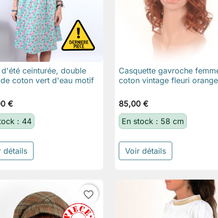
d'été ceinturée, double
Casquette gavroche femme

Aperçu rapide

Aperçu rapide
de coton vert d'eau motif
coton vintage fleuri orange
00 €
85,00 €
tock : 44
En stock : 58 cm
 détails
Voir détails
favorite_border