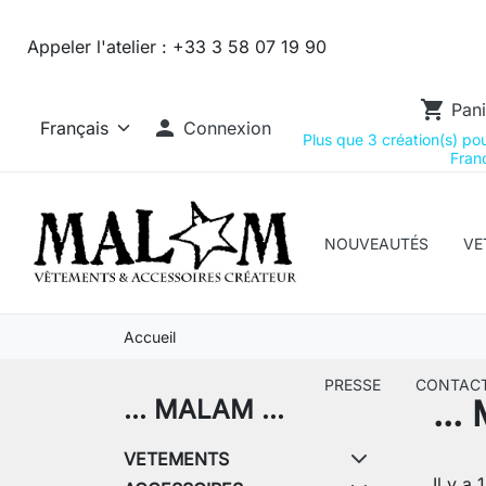
Appeler l'atelier :
+33 3 58 07 19 90
shopping_cart
Pani

Connexion
Plus que 3 création(s) pour
Franc
NOUVEAUTÉS
VE
Accueil
PRESSE
CONTAC
...
... MALAM ...
VETEMENTS
Il y a