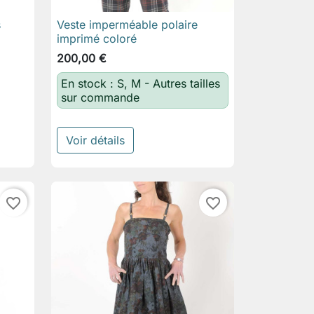
s
Veste imperméable polaire

Aperçu rapide
imprimé coloré
200,00 €
En stock : S, M - Autres tailles
sur commande
Voir détails
favorite_border
favorite_border