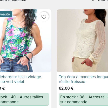
veauté
favorite_border
ébardeur tissu vintage
Top écru à manches longu

Aperçu rapide

Aperçu rapide
mé vert violet
résille froissée
0 €
62,00 €
tock : 40 - Autres tailles
En stock : 36 - Autres tail
 commande
sur commande