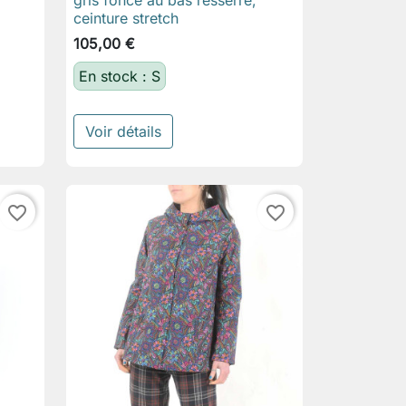
ceinture stretch
105,00 €
En stock : S
Voir détails
favorite_border
favorite_border