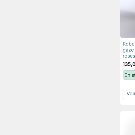
Robe 
gaze 
roses
135,
En s
Voir