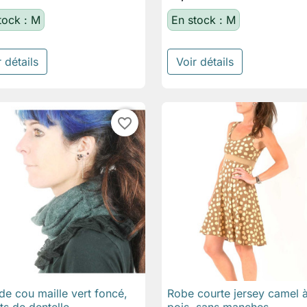
tock : M
En stock : M
 détails
Voir détails
favorite_border
de cou maille vert foncé,
Robe courte jersey camel 

Aperçu rapide

Aperçu rapide
ts de dentelle
pois, sans manches