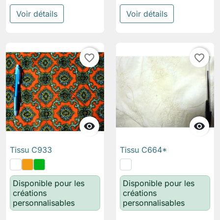
Voir détails
Voir détails
favorite_border
favorite_border


Tissu C933
Tissu C664*
Disponible pour les
Disponible pour les
créations
créations
personnalisables
personnalisables