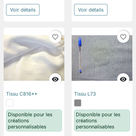
Voir détails
Voir détails
favorite_border
favorite_border


Tissu C816**
Tissu L73
Disponible pour les
Disponible pour les
créations
créations
personnalisables
personnalisables