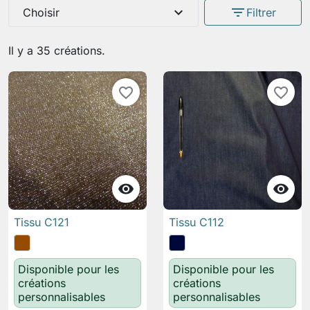
expand_more
filter_list
Choisir
Filtrer
Il y a 35 créations.
favorite_border
favorite_border


Tissu C121
Tissu C112
Disponible pour les
Disponible pour les
créations
créations
personnalisables
personnalisables