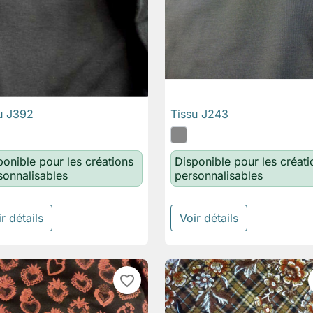
u J392
Tissu J243

Aperçu rapide

Aperçu rapide
ponible pour les créations
Disponible pour les créati
sonnalisables
personnalisables
r détails
Voir détails
favorite_border