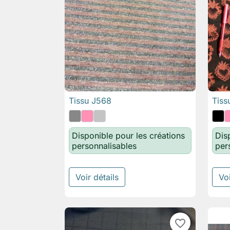
Tissu J568
Tiss

Aperçu rapide
Disponible pour les créations
Dis
personnalisables
per
Voir détails
Voi
favorite_border