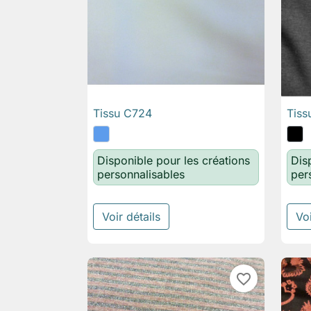
Tissu C724
Tiss

Aperçu rapide
Disponible pour les créations
Dis
personnalisables
per
Voir détails
Voi
favorite_border