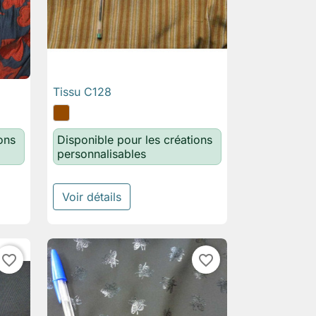
Tissu C128

Aperçu rapide
ons
Disponible pour les créations
personnalisables
Voir détails
favorite_border
favorite_border