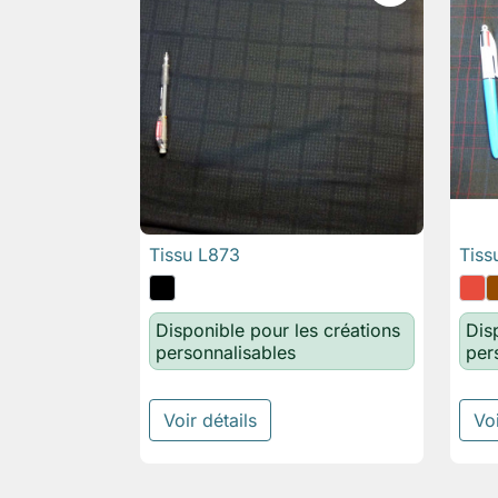
Tissu L873
Tiss

Aperçu rapide
Disponible pour les créations
Dis
personnalisables
per
Voir détails
Voi