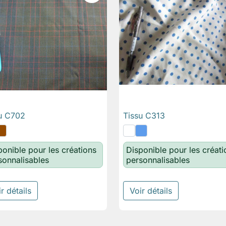
u C702
Tissu C313

Aperçu rapide

Aperçu rapide
ponible pour les créations
Disponible pour les créati
sonnalisables
personnalisables
r détails
Voir détails