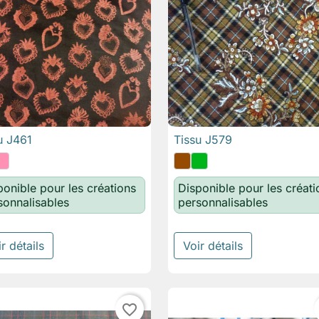
u J461
Tissu J579

Aperçu rapide

Aperçu rapide
ponible pour les créations
Disponible pour les créati
sonnalisables
personnalisables
r détails
Voir détails
favorite_border