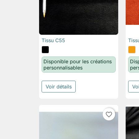
Tissu C55
Tiss

Aperçu rapide
Disponible pour les créations
Dis
personnalisables
per
Voir détails
Voi
favorite_border