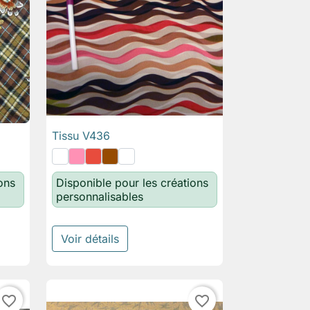
Tissu V436

Aperçu rapide
ons
Disponible pour les créations
personnalisables
Voir détails
favorite_border
favorite_border