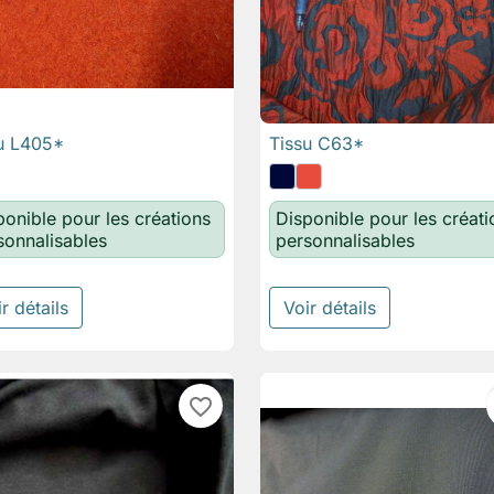
u L405*
Tissu C63*

Aperçu rapide

Aperçu rapide
ponible pour les créations
Disponible pour les créati
sonnalisables
personnalisables
r détails
Voir détails
favorite_border