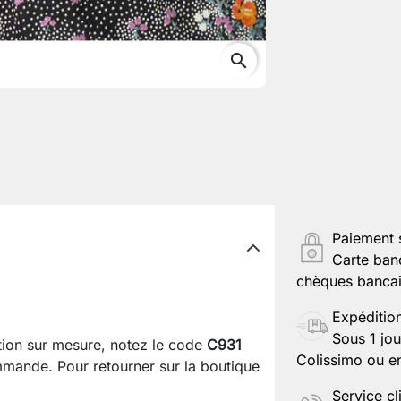
search
Paiement 
Carte ban
chèques bancair
Expéditio
Sous 1 jou
ation sur mesure, notez le code
C931
Colissimo ou en
mande. Pour retourner sur la boutique
Service cl