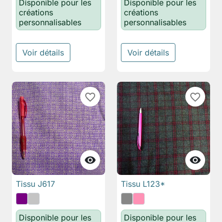
Disponible pour les
Disponible pour les
créations
créations
personnalisables
personnalisables
Voir détails
Voir détails
favorite_border
favorite_border


Tissu J617
Tissu L123*
Disponible pour les
Disponible pour les