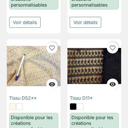
personnalisables
personnalisables
Voir détails
Voir détails
favorite_border
favorite_border


Tissu D52**
Tissu D11*
Disponible pour les
Disponible pour les
créations
créations