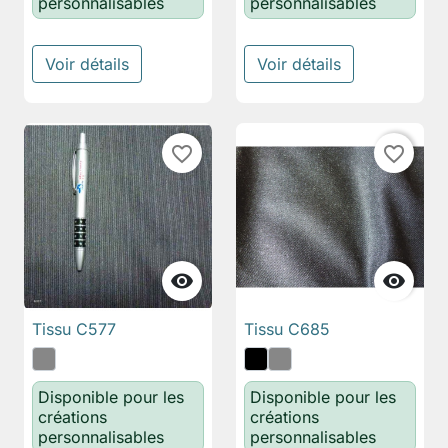
personnalisables
personnalisables
Voir détails
Voir détails
favorite_border
favorite_border


Tissu C577
Tissu C685
Disponible pour les
Disponible pour les
créations
créations
personnalisables
personnalisables