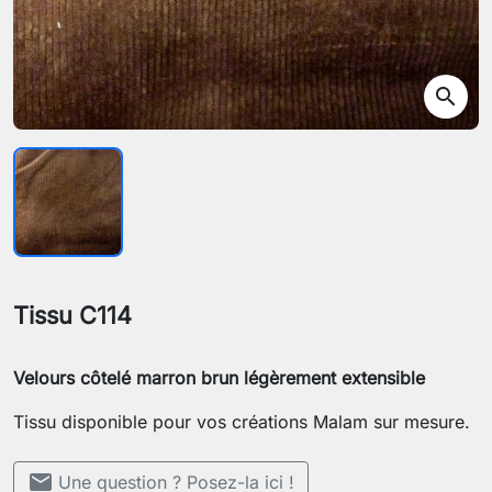
search
Tissu C114
Velours côtelé marron brun légèrement extensible
Tissu disponible pour vos créations Malam sur mesure.
mail
Une question ? Posez-la ici !