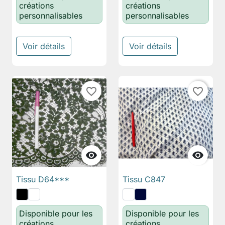
créations
créations
personnalisables
personnalisables
Voir détails
Voir détails
favorite_border
favorite_border


Tissu D64***
Tissu C847
Disponible pour les
Disponible pour les
créations
créations