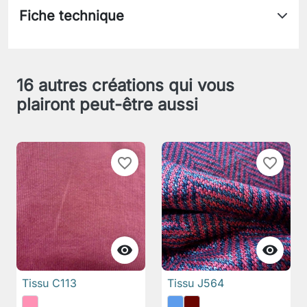
Fiche technique
16 autres créations qui vous
plairont peut-être aussi
favorite_border
favorite_border


Tissu C113
Tissu J564