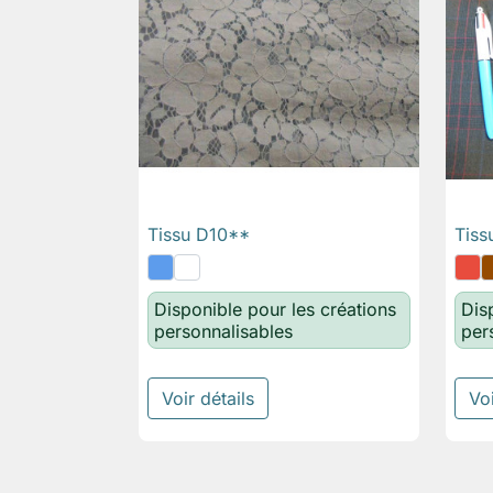
Tissu D10**
Tiss

Aperçu rapide
Disponible pour les créations
Dis
personnalisables
per
Voir détails
Voi