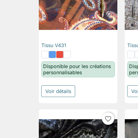
Tissu V431
Tis

Aperçu rapide
Disponible pour les créations
Dis
personnalisables
per
Voir détails
Voi
favorite_border