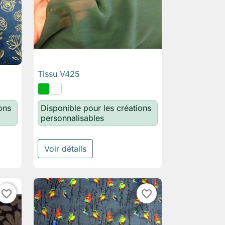
Tissu V425

Aperçu rapide
ons
Disponible pour les créations
personnalisables
Voir détails
favorite_border
favorite_border