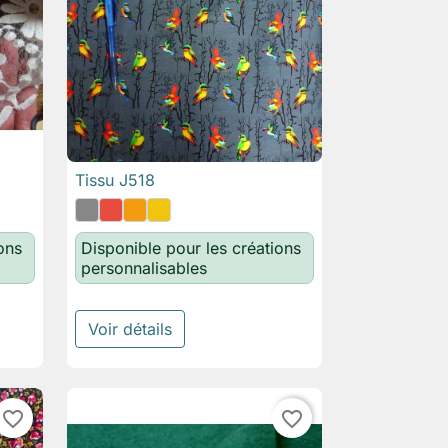
Tissu J518

Aperçu rapide
ons
Disponible pour les créations
personnalisables
Voir détails
favorite_border
favorite_border