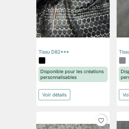
Tissu D82***
Tiss

Aperçu rapide
Disponible pour les créations
Dis
personnalisables
per
Voir détails
Voi
favorite_border