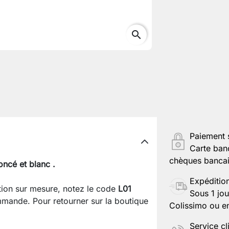
search
Paiement 
Carte ban
chèques bancair
oncé et blanc
.
Expéditio
ation sur mesure, notez le code
L01
Sous 1 jou
mande. Pour retourner sur la boutique
Colissimo ou en
Service cl