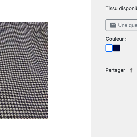
Tissu disponi
mail
Une ques
Couleur :
Bleu fonc
Blanc
Partager