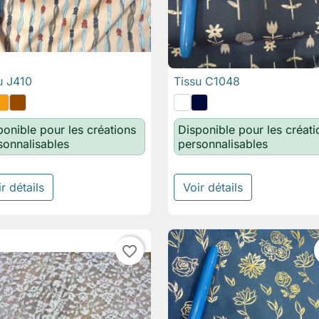
u J410
Tissu C1048

Aperçu rapide

Aperçu rapide
ponible pour les créations
Disponible pour les créati
sonnalisables
personnalisables
r détails
Voir détails
favorite_border