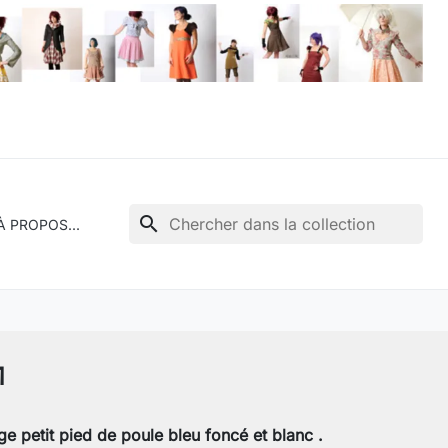
search
À PROPOS...
1
ge petit pied de poule bleu foncé et blanc
.