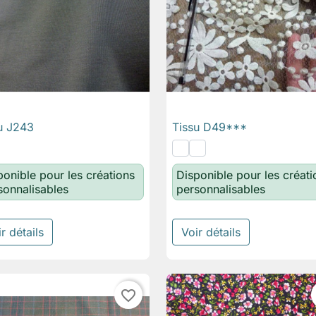
u J243
Tissu D49***

Aperçu rapide

Aperçu rapide
ponible pour les créations
Disponible pour les créati
sonnalisables
personnalisables
r détails
Voir détails
favorite_border