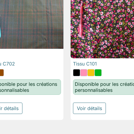
u C702
Tissu C101

Aperçu rapide

Aperçu rapide
ponible pour les créations
Disponible pour les créati
sonnalisables
personnalisables
r détails
Voir détails