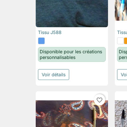
Tissu J588
Tiss

Aperçu rapide
Disponible pour les créations
Dis
personnalisables
per
Voir détails
Voi
favorite_border