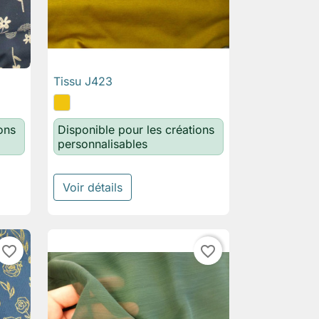
Tissu J423

Aperçu rapide
ons
Disponible pour les créations
personnalisables
Voir détails
favorite_border
favorite_border