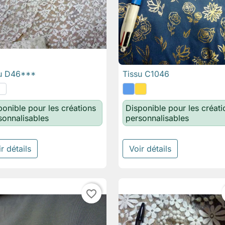
su D46***
Tissu C1046

Aperçu rapide

Aperçu rapide
ponible pour les créations
Disponible pour les créati
sonnalisables
personnalisables
r détails
Voir détails
favorite_border