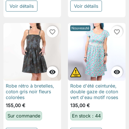
Voir détails
Voir détails
Nouveauté
favorite_border
favorite_border


Robe rétro à bretelles,
Robe d'été ceinturée,
coton gris noir fleurs
double gaze de coton
colorées
vert d'eau motif roses
155,00 €
135,00 €
Sur commande
En stock : 44