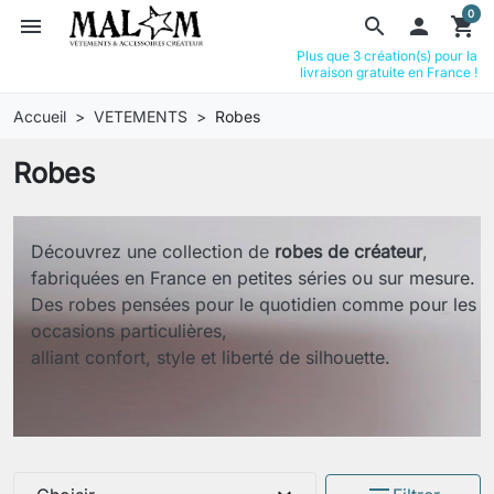
0
menu
search

shopping_cart
Plus que 3 création(s) pour la
livraison gratuite en France !
Accueil
VETEMENTS
Robes
Robes
Découvrez une collection de
robes de créateur
,
fabriquées en France en petites séries ou sur mesure.
Des robes pensées pour le quotidien comme pour les
occasions particulières,
alliant confort, style et liberté de silhouette.