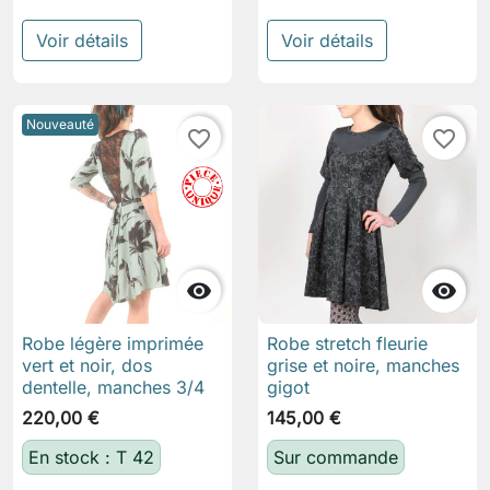
Voir détails
Voir détails
Nouveauté
favorite_border
favorite_border


Robe légère imprimée
Robe stretch fleurie
vert et noir, dos
grise et noire, manches
dentelle, manches 3/4
gigot
220,00 €
145,00 €
En stock : T 42
Sur commande