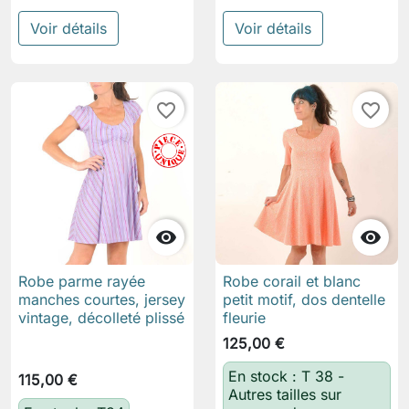
Voir détails
Voir détails
favorite_border
favorite_border


Robe parme rayée
Robe corail et blanc
manches courtes, jersey
petit motif, dos dentelle
vintage, décolleté plissé
fleurie
125,00 €
En stock : T 38 -
115,00 €
Autres tailles sur