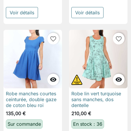
Voir détails
Voir détails
favorite_border
favorite_border


Robe manches courtes
Robe lin vert turquoise
ceinturée, double gaze
sans manches, dos
de coton bleu roi
dentelle
135,00 €
210,00 €
Sur commande
En stock : 36