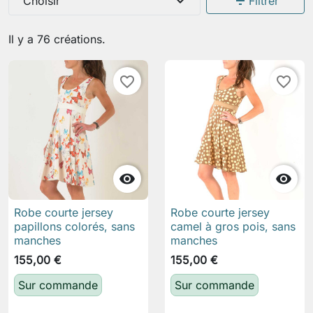
expand_more
filter_list
Choisir
Filtrer
Il y a 76 créations.
favorite_border
favorite_border


Robe courte jersey
Robe courte jersey
papillons colorés, sans
camel à gros pois, sans
manches
manches
155,00 €
155,00 €
Sur commande
Sur commande