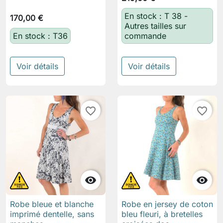
En stock : T 38 -
170,00 €
Autres tailles sur
En stock : T36
commande
Voir détails
Voir détails
favorite_border
favorite_border


Robe bleue et blanche
Robe en jersey de coton
imprimé dentelle, sans
bleu fleuri, à bretelles