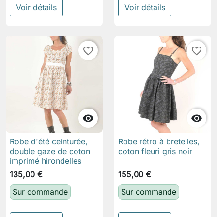
Voir détails
Voir détails
favorite_border
favorite_border


Robe d'été ceinturée,
Robe rétro à bretelles,
double gaze de coton
coton fleuri gris noir
imprimé hirondelles
135,00 €
155,00 €
Sur commande
Sur commande