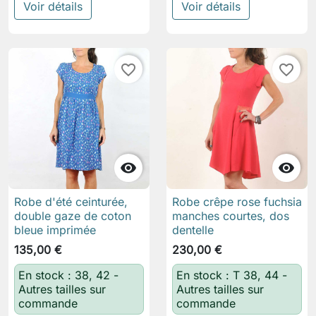
Voir détails
Voir détails
favorite_border
favorite_border


Robe d'été ceinturée,
Robe crêpe rose fuchsia
double gaze de coton
manches courtes, dos
bleue imprimée
dentelle
135,00 €
230,00 €
En stock : 38, 42 -
En stock : T 38, 44 -
Autres tailles sur
Autres tailles sur
commande
commande