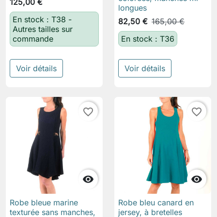
125,00 €
longues
En stock : T38 -
82,50 €
165,00 €
Autres tailles sur
commande
En stock : T36
Voir détails
Voir détails
favorite_border
favorite_border


Robe bleue marine
Robe bleu canard en
texturée sans manches,
jersey, à bretelles