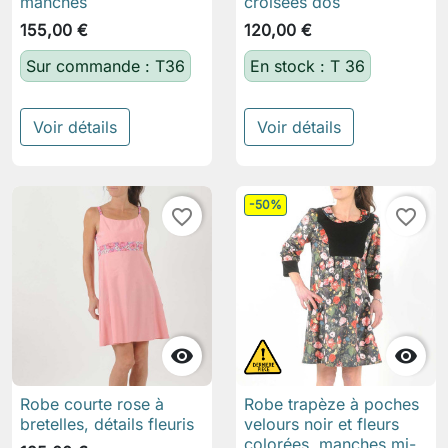
manches
croisées dos
155,00 €
120,00 €
Sur commande : T36
En stock : T 36
Voir détails
Voir détails
-50%
favorite_border
favorite_border


Robe courte rose à
Robe trapèze à poches
bretelles, détails fleuris
velours noir et fleurs
colorées, manches mi-