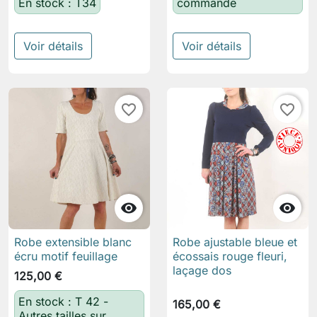
En stock : T34
commande
Voir détails
Voir détails
favorite_border
favorite_border


Robe extensible blanc
Robe ajustable bleue et
écru motif feuillage
écossais rouge fleuri,
laçage dos
125,00 €
En stock : T 42 -
165,00 €
Autres tailles sur