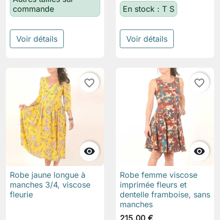
commande
En stock : T S
Voir détails
Voir détails
favorite_border
favorite_border


Robe jaune longue à
Robe femme viscose
manches 3/4, viscose
imprimée fleurs et
fleurie
dentelle framboise, sans
manches
215,00 €