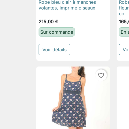
Robe bleu clair à manches
Robe

Aperçu rapide
volantes, imprimé oiseaux
fleur
col
215,00 €
165,
Sur commande
En 
Voir détails
Voi
favorite_border