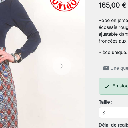
165,00 €
Robe en jerse
écossais rouge
ajustable dan
froncées aux 
Pièce unique.
mail
Une ques
Next

En stoc
Taille :
Délai de réali