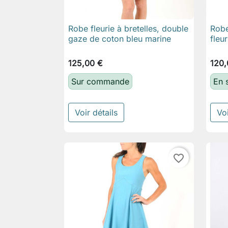
Robe fleurie à bretelles, double
Robe

Aperçu rapide
gaze de coton bleu marine
fleu
125,00 €
120,
Sur commande
En 
Voir détails
Voi
favorite_border