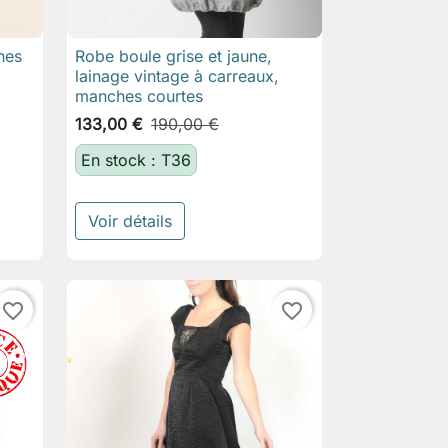
hes
Robe boule grise et jaune,

Aperçu rapide
lainage vintage à carreaux,
manches courtes
133,00 €
190,00 €
En stock : T36
Voir détails
favorite_border
favorite_border