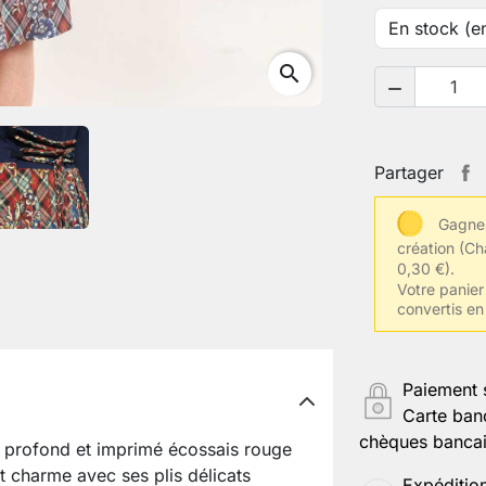
search

Partager
Gagnez
création
(Ch
0,30 €).
Votre panier 
convertis en
Paiement 
Carte ban
chèques bancair
u profond et imprimé écossais rouge
et charme avec ses plis délicats
Expéditio