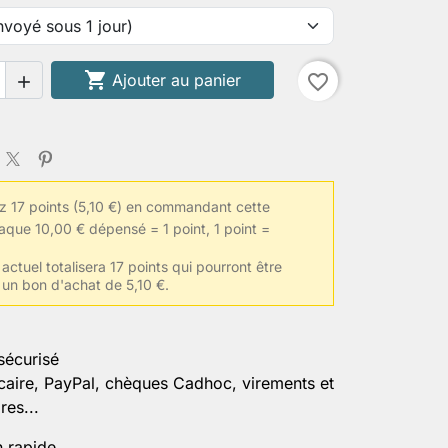

Ajouter au panier
favorite_border

 17 points (5,10 €) en commandant cette
aque 10,00 € dépensé = 1 point, 1 point =
actuel totalisera 17 points qui pourront être
 un bon d'achat de 5,10 €.
sécurisé
caire, PayPal, chèques Cadhoc, virements et
es...
n rapide