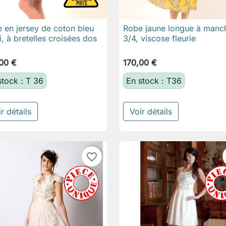
 en jersey de coton bleu
Robe jaune longue à manc

Aperçu rapide

Aperçu rapide
ri, à bretelles croisées dos
3/4, viscose fleurie
00 €
170,00 €
stock : T 36
En stock : T36
r détails
Voir détails
favorite_border