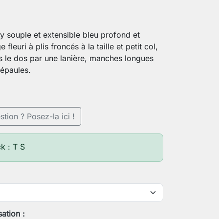
y souple et extensible bleu profond et
 fleuri à plis froncés à la taille et petit col,
s le dos par une lanière, manches longues
épaules.
tion ? Posez-la ici !
k : T S
sation :