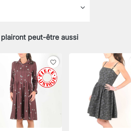
 plairont peut-être aussi
favorite_border