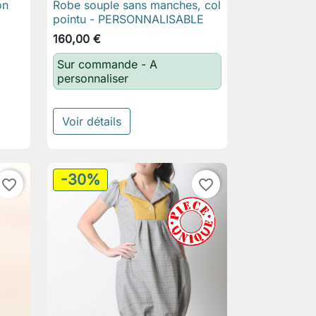
on
Robe souple sans manches, col

Aperçu rapide
pointu - PERSONNALISABLE
160,00 €
Sur commande - A
personnaliser
Voir détails
-30%
favorite_border
favorite_border