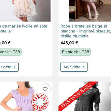
 de mariée ivoire en soie
Robe à bretelles beige et

Aperçu rapide

Aperçu rapide
entelle
blanche - imprimé oiseaux
résille plumetis
0,00 €
445,00 €
stock : T38
En stock : T38
r détails
Voir détails
favorite_border