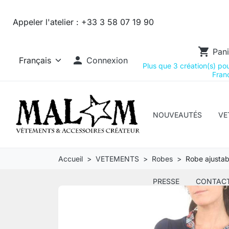
Appeler l'atelier :
+33 3 58 07 19 90
shopping_cart
Pani

Connexion
Plus que 3 création(s) pour
Franc
NOUVEAUTÉS
VE
Accueil
VETEMENTS
Robes
Robe ajustabl
PRESSE
CONTAC