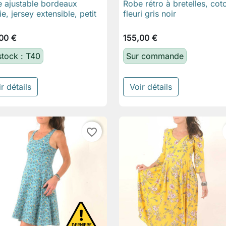
 ajustable bordeaux
Robe rétro à bretelles, cot

Aperçu rapide

Aperçu rapide
ie, jersey extensible, petit
fleuri gris noir
00 €
155,00 €
stock : T40
Sur commande
r détails
Voir détails
favorite_border