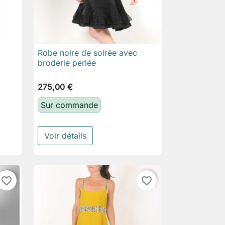
Robe noire de soirée avec

Aperçu rapide
,
broderie perlée
275,00 €
Sur commande
Voir détails
favorite_border
favorite_border