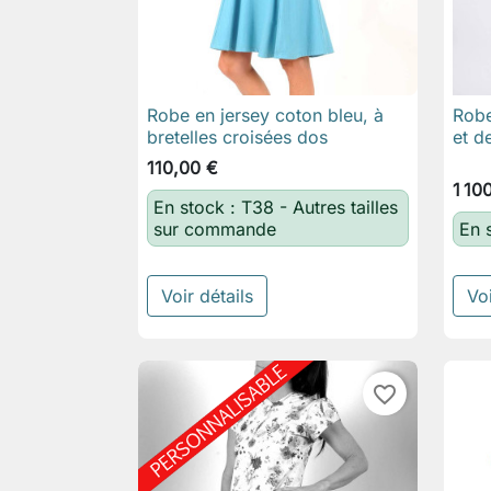
Robe en jersey coton bleu, à
Robe

Aperçu rapide
bretelles croisées dos
et d
110,00 €
1 10
En stock : T38 - Autres tailles
sur commande
En 
Voir détails
Voi
favorite_border