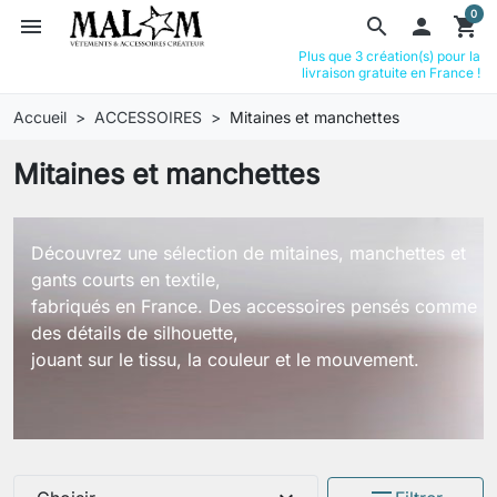
0
menu
search

shopping_cart
Plus que 3 création(s) pour la
livraison gratuite en France !
Accueil
ACCESSOIRES
Mitaines et manchettes
Mitaines et manchettes
Découvrez une sélection de mitaines, manchettes et
gants courts en textile,
fabriqués en France. Des accessoires pensés comme
des détails de silhouette,
jouant sur le tissu, la couleur et le mouvement.