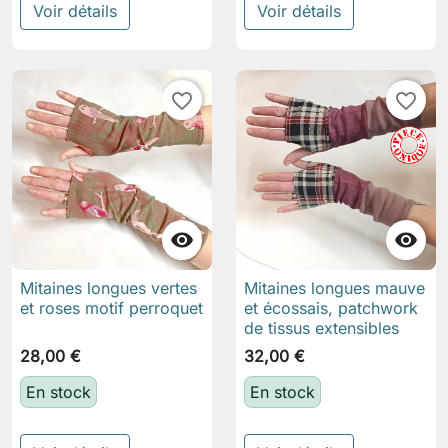
Voir détails
Voir détails
favorite_border
favorite_border


Mitaines longues vertes
Mitaines longues mauve
et roses motif perroquet
et écossais, patchwork
de tissus extensibles
28,00 €
32,00 €
En stock
En stock