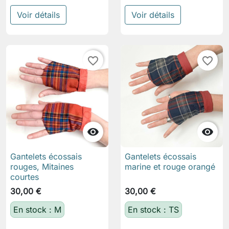
Voir détails
Voir détails
favorite_border
favorite_border


Gantelets écossais
Gantelets écossais
rouges, Mitaines
marine et rouge orangé
courtes
30,00 €
30,00 €
En stock : M
En stock : TS