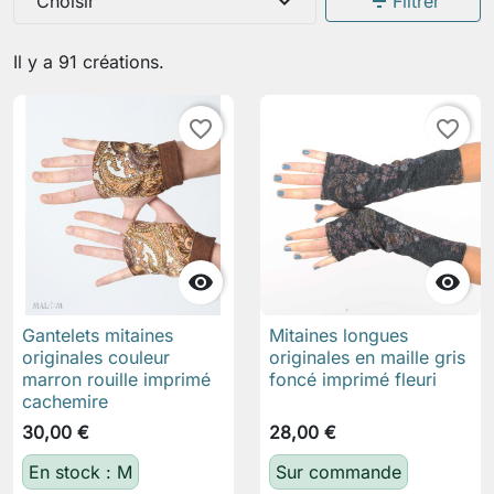
expand_more
filter_list
Choisir
Filtrer
Il y a 91 créations.
favorite_border
favorite_border


Gantelets mitaines
Mitaines longues
originales couleur
originales en maille gris
marron rouille imprimé
foncé imprimé fleuri
cachemire
30,00 €
28,00 €
En stock : M
Sur commande