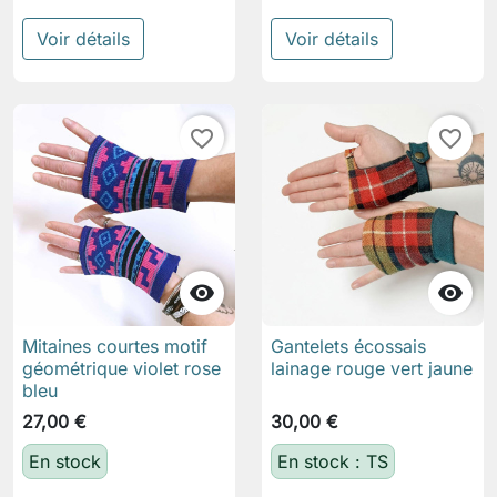
Voir détails
Voir détails
favorite_border
favorite_border


Mitaines courtes motif
Gantelets écossais
géométrique violet rose
lainage rouge vert jaune
bleu
27,00 €
30,00 €
En stock
En stock : TS