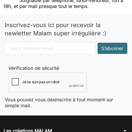
Joignable par téléphone, lundi-vendredi, 10h à
18h, et par mail presque tout le temps.
Inscrivez-vous ici pour recevoir la
newletter Malam super irrégulière :)
Vérification de sécurité
Vous pouvez vous désinscrire à tout moment sur
simple mail.
arrow_drop_down
Les créations MALAM