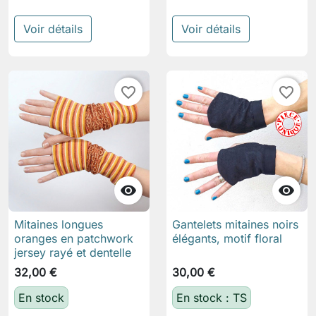
Voir détails
Voir détails
favorite_border
favorite_border


Mitaines longues
Gantelets mitaines noirs
oranges en patchwork
élégants, motif floral
jersey rayé et dentelle
32,00 €
30,00 €
En stock
En stock : TS