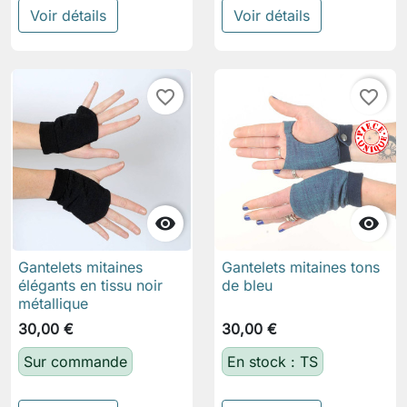
Voir détails
Voir détails
favorite_border
favorite_border


Gantelets mitaines
Gantelets mitaines tons
élégants en tissu noir
de bleu
métallique
30,00 €
30,00 €
Sur commande
En stock : TS