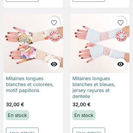
favorite_border
favorite_border


Mitaines longues
Mitaines longues
blanches et colorées,
blanches et bleues,
motif papillons
jersey rayures et
dentelle
32,00 €
32,00 €
En stock
En stock