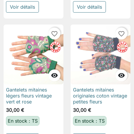
Voir détails
Voir détails
favorite_border
favorite_border


Gantelets mitaines
Gantelets mitaines
légers fleurs vintage
originales coton vintage
vert et rose
petites fleurs
30,00 €
30,00 €
En stock : TS
En stock : TS