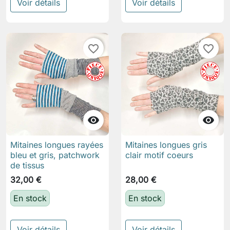
Voir détails
Voir détails
favorite_border
favorite_border


Mitaines longues rayées
Mitaines longues gris
bleu et gris, patchwork
clair motif coeurs
de tissus
32,00 €
28,00 €
En stock
En stock
Voir détails
Voir détails