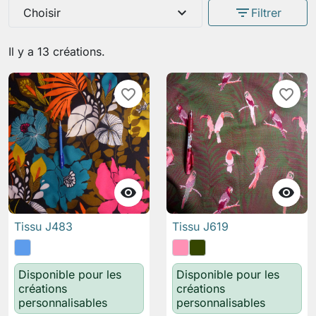
expand_more
filter_list
Choisir
Filtrer
Il y a 13 créations.
favorite_border
favorite_border


Tissu J483
Tissu J619
Disponible pour les
Disponible pour les
créations
créations
personnalisables
personnalisables