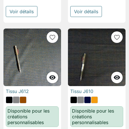
Voir détails
Voir détails
favorite_border
favorite_border


Tissu J612
Tissu J610
Disponible pour les
Disponible pour les
créations
créations
personnalisables
personnalisables