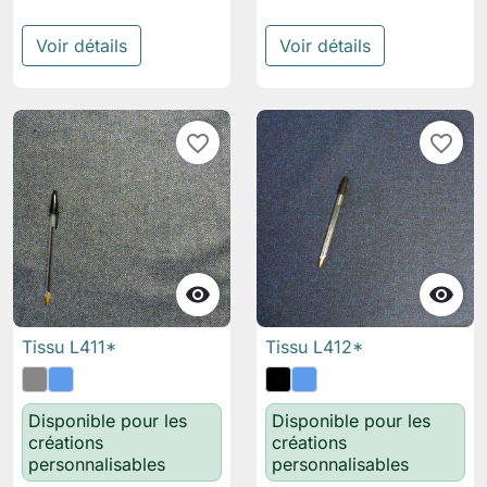
Voir détails
Voir détails
favorite_border
favorite_border


Tissu L411*
Tissu L412*
Disponible pour les
Disponible pour les
créations
créations
personnalisables
personnalisables