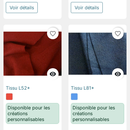
Voir détails
Voir détails
favorite_border
favorite_border


Tissu L52*
Tissu L81*
Disponible pour les
Disponible pour les
créations
créations
personnalisables
personnalisables