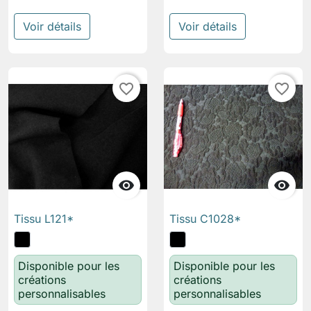
Voir détails
Voir détails
favorite_border
favorite_border


Tissu L121*
Tissu C1028*
Disponible pour les
Disponible pour les
créations
créations
personnalisables
personnalisables