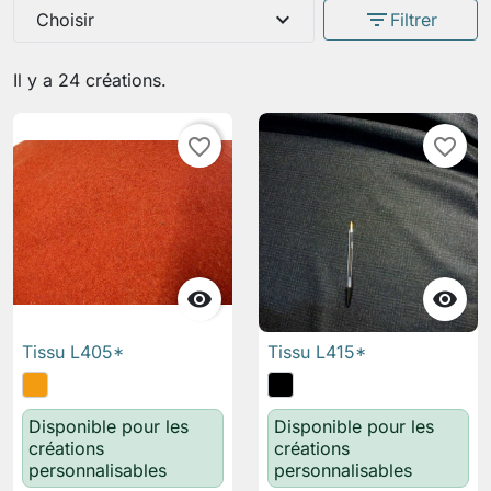
expand_more
filter_list
Choisir
Filtrer
Il y a 24 créations.
favorite_border
favorite_border


Tissu L405*
Tissu L415*
Disponible pour les
Disponible pour les
créations
créations
personnalisables
personnalisables