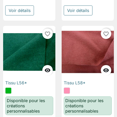
Voir détails
Voir détails
favorite_border
favorite_border


Tissu L56*
Tissu L58*
Disponible pour les
Disponible pour les
créations
créations
personnalisables
personnalisables