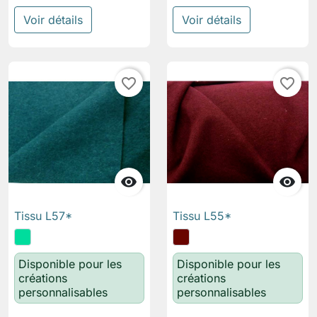
Voir détails
Voir détails
favorite_border
favorite_border


Tissu L57*
Tissu L55*
Disponible pour les
Disponible pour les
créations
créations
personnalisables
personnalisables