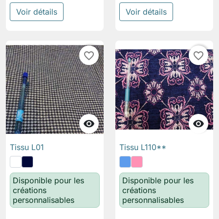
Voir détails
Voir détails
favorite_border
favorite_border


Tissu L01
Tissu L110**
Disponible pour les
Disponible pour les
créations
créations
personnalisables
personnalisables