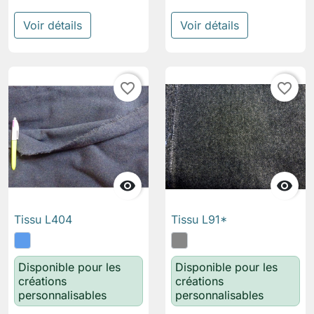
Voir détails
Voir détails
favorite_border
favorite_border


Tissu L404
Tissu L91*
Disponible pour les
Disponible pour les
créations
créations
personnalisables
personnalisables