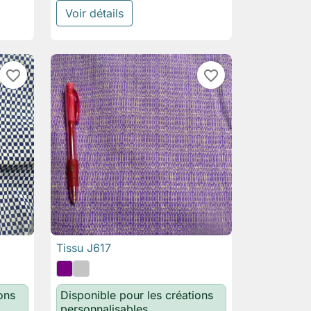
Voir détails
favorite_border
favorite_border
Tissu J617

Aperçu rapide
ons
Disponible pour les créations
personnalisables