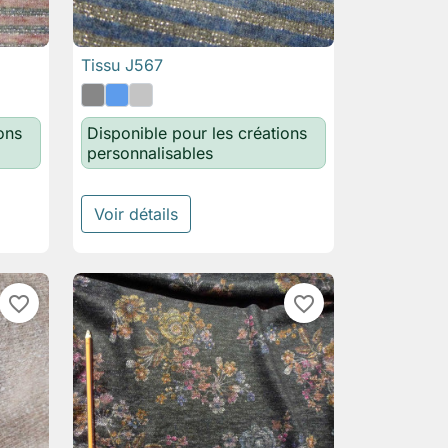
Tissu J567

Aperçu rapide
ons
Disponible pour les créations
personnalisables
Voir détails
favorite_border
favorite_border