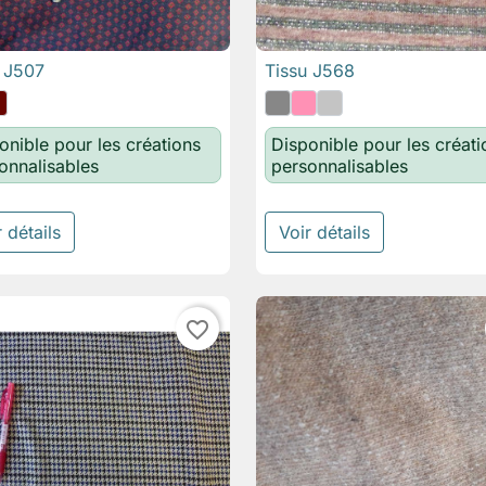
 J507
Tissu J568

Aperçu rapide

Aperçu rapide
onible pour les créations
Disponible pour les créati
onnalisables
personnalisables
 détails
Voir détails
favorite_border