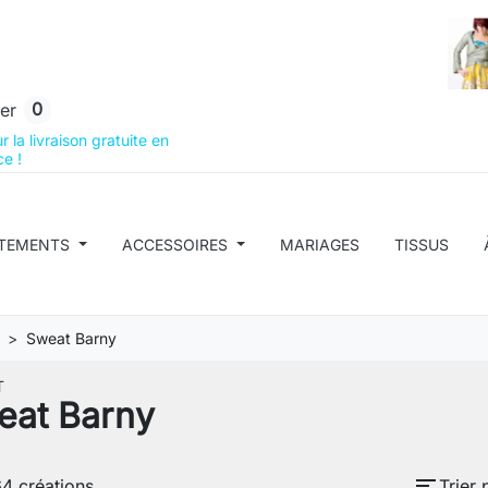
0
er
 la livraison gratuite en
e !
TEMENTS
ACCESSOIRES
MARIAGES
TISSUS
Sweat Barny
T
eat Barny
sort
64 créations.
Trier 