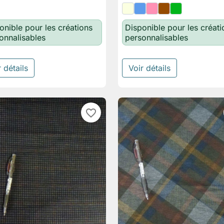
onible pour les créations
Disponible pour les créati
onnalisables
personnalisables
 détails
Voir détails
favorite_border