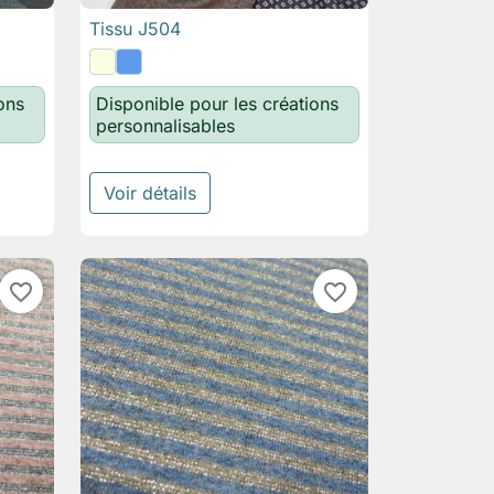
Tissu J504

Aperçu rapide
ons
Disponible pour les créations
personnalisables
Voir détails
favorite_border
favorite_border