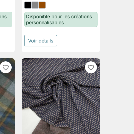
ons
Disponible pour les créations
personnalisables
Voir détails
favorite_border
favorite_border