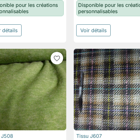
onible pour les créations
Disponible pour les créati
onnalisables
personnalisables
 détails
Voir détails
favorite_border
u J508
Tissu J607

Aperçu rapide

Aperçu rapide