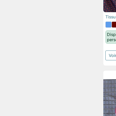
Tissu
Disp
pers
Voir