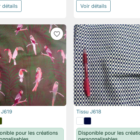
 détails
Voir détails
favorite_border
 J619
Tissu J618

Aperçu rapide

Aperçu rapide
onible pour les créations
Disponible pour les créati
onnalisables
personnalisables