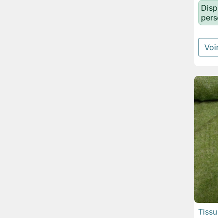
Disp
pers
Voir
Tiss