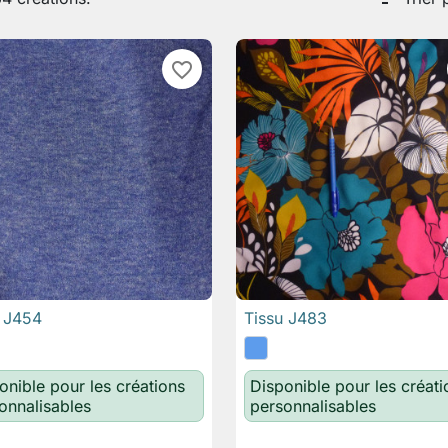
favorite_border
u J454
Tissu J483

Aperçu rapide

Aperçu rapide
onible pour les créations
Disponible pour les créati
onnalisables
personnalisables