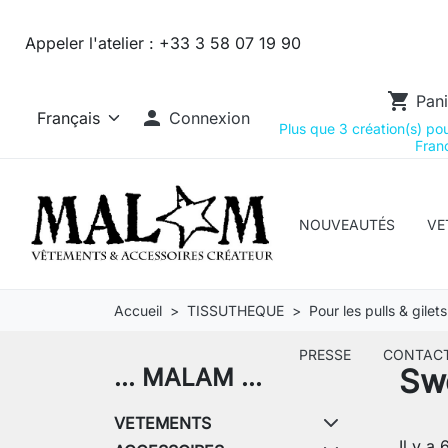
Appeler l'atelier :
+33 3 58 07 19 90
shopping_cart
Pani

Connexion
Plus que 3 création(s) pour
Franc
NOUVEAUTÉS
VE
Accueil
TISSUTHEQUE
Pour les pulls & gilets
PRESSE
CONTAC
Sw
... MALAM ...
VETEMENTS
Il y a 