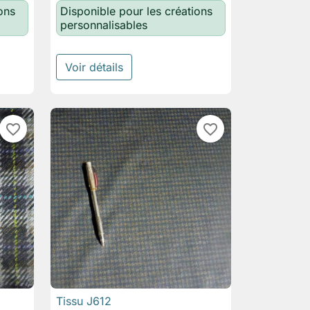
ons
Disponible pour les créations
personnalisables
Voir détails
favorite_border
favorite_border
Tissu J612

Aperçu rapide