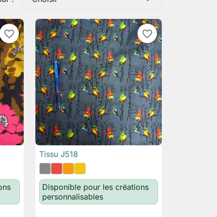
favorite_border
favorite_border
Tissu J518

Aperçu rapide
ons
Disponible pour les créations
personnalisables