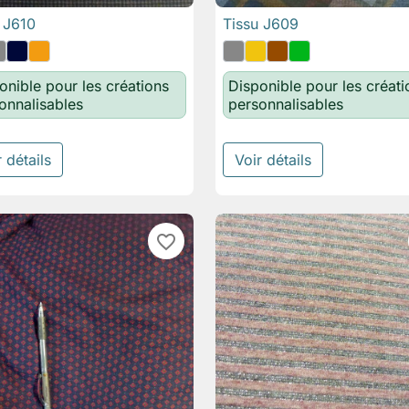
 J610
Tissu J609

Aperçu rapide

Aperçu rapide
onible pour les créations
Disponible pour les créati
onnalisables
personnalisables
 détails
Voir détails
favorite_border