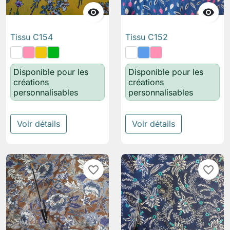


Tissu C154
Tissu C152
Disponible pour les
Disponible pour les
créations
créations
personnalisables
personnalisables
Voir détails
Voir détails
favorite_border
favorite_border