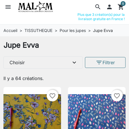
0
menu
search

shopping_cart
Plus que 3 création(s) pour la
livraison gratuite en France !
Accueil
TISSUTHEQUE
Pour les jupes
Jupe Evva
Jupe Evva
expand_more
filter_list
Choisir
Filtrer
Il y a 64 créations.
favorite_border
favorite_border