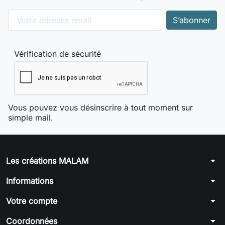
Vérification de sécurité
Vous pouvez vous désinscrire à tout moment sur
simple mail.
arrow_drop_down
Les créations MALAM
arrow_drop_down
Informations
arrow_drop_down
Votre compte
arrow_drop_down
Coordonnées