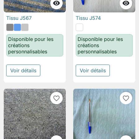


Tissu J567
Tissu J574
Disponible pour les
Disponible pour les
créations
créations
personnalisables
personnalisables
Voir détails
Voir détails
favorite_border
favorite_border