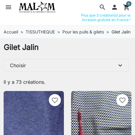
0
menu
search

shopping_cart
Plus que 3 création(s) pour la
livraison gratuite en France !
Accueil
TISSUTHEQUE
Pour les pulls & gilets
Gilet Jalin
Gilet Jalin
expand_more
Choisir
Il y a 73 créations.
favorite_border
favorite_border