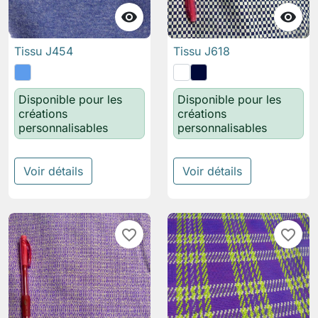


Tissu J454
Tissu J618
Disponible pour les
Disponible pour les
créations
créations
personnalisables
personnalisables
Voir détails
Voir détails
favorite_border
favorite_border