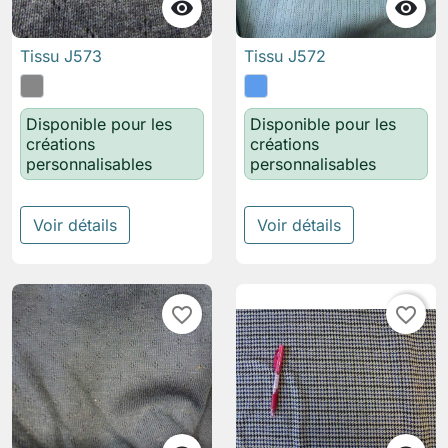


Tissu J573
Tissu J572
Disponible pour les
Disponible pour les
créations
créations
personnalisables
personnalisables
Voir détails
Voir détails
favorite_border
favorite_border