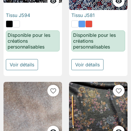


Tissu J594
Tissu J581
Disponible pour les
Disponible pour les
créations
créations
personnalisables
personnalisables
Voir détails
Voir détails
favorite_border
favorite_border