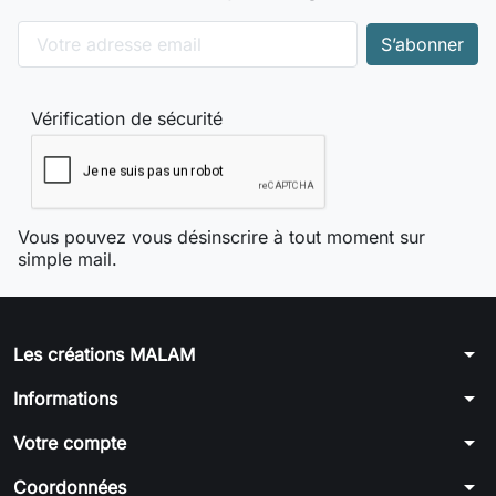
Vérification de sécurité
Vous pouvez vous désinscrire à tout moment sur
simple mail.
arrow_drop_down
Les créations MALAM
arrow_drop_down
Informations
arrow_drop_down
Votre compte
arrow_drop_down
Coordonnées