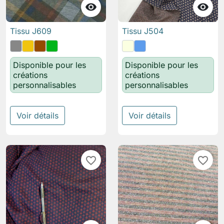


Tissu J609
Tissu J504
Disponible pour les
Disponible pour les
créations
créations
personnalisables
personnalisables
Voir détails
Voir détails
favorite_border
favorite_border