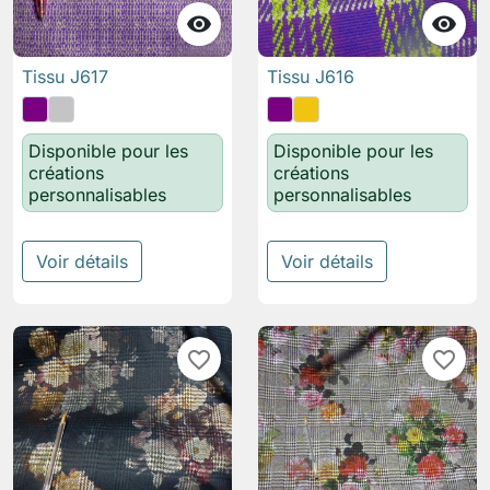


Tissu J617
Tissu J616
Disponible pour les
Disponible pour les
créations
créations
personnalisables
personnalisables
Voir détails
Voir détails
favorite_border
favorite_border