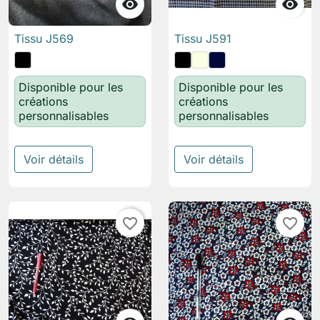


Tissu J569
Tissu J591
Disponible pour les
Disponible pour les
créations
créations
personnalisables
personnalisables
Voir détails
Voir détails
favorite_border
favorite_border