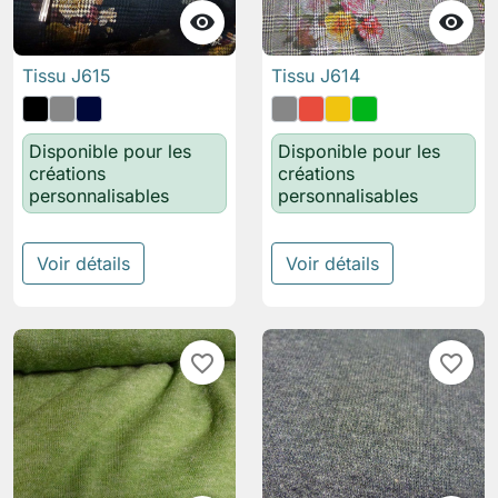


Tissu J615
Tissu J614
Disponible pour les
Disponible pour les
créations
créations
personnalisables
personnalisables
Voir détails
Voir détails
favorite_border
favorite_border