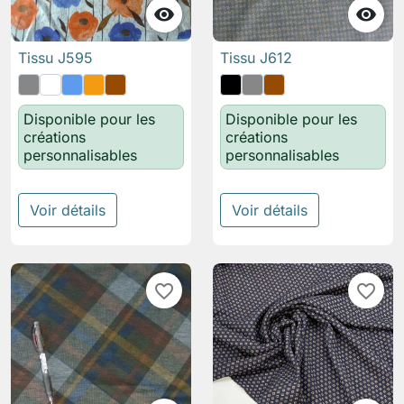


Tissu J595
Tissu J612
Disponible pour les
Disponible pour les
créations
créations
personnalisables
personnalisables
Voir détails
Voir détails
favorite_border
favorite_border