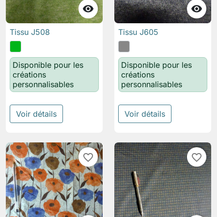


Tissu J508
Tissu J605
Disponible pour les
Disponible pour les
créations
créations
personnalisables
personnalisables
Voir détails
Voir détails
favorite_border
favorite_border