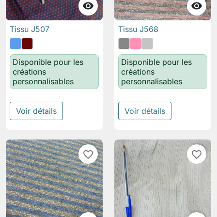


Tissu J507
Tissu J568
Disponible pour les
Disponible pour les
créations
créations
personnalisables
personnalisables
Voir détails
Voir détails
favorite_border
favorite_border