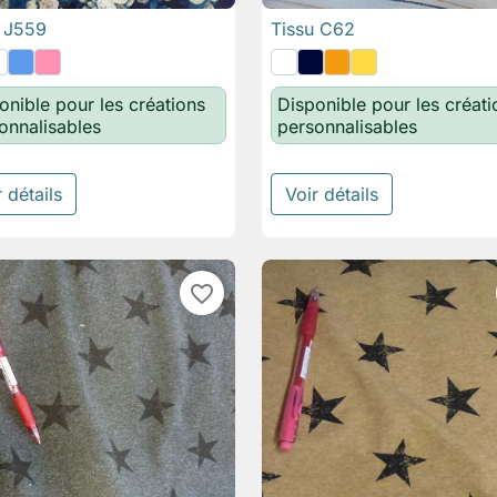
u J559
Tissu C62

Aperçu rapide

Aperçu rapide
onible pour les créations
Disponible pour les créati
onnalisables
personnalisables
 détails
Voir détails
favorite_border