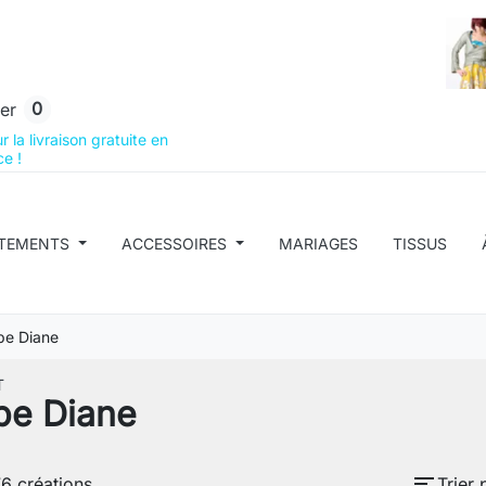
0
er
 la livraison gratuite en
e !
TEMENTS
ACCESSOIRES
MARIAGES
TISSUS
be Diane
T
be Diane
sort
76 créations.
Trier 