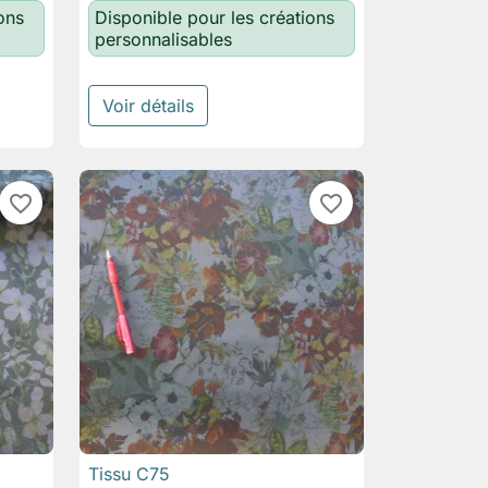
ons
Disponible pour les créations
personnalisables
Voir détails
favorite_border
favorite_border
Tissu C75

Aperçu rapide