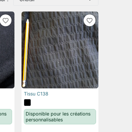
favorite_border
favorite_border
Tissu C138

Aperçu rapide
ons
Disponible pour les créations
personnalisables