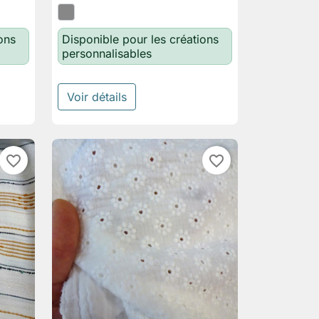
ons
Disponible pour les créations
personnalisables
Voir détails
favorite_border
favorite_border