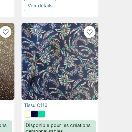
Voir détails
favorite_border
favorite_border
Tissu C116

Aperçu rapide
ons
Disponible pour les créations
personnalisables