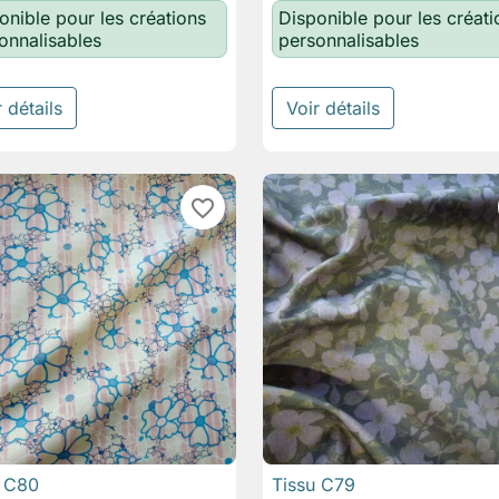
onible pour les créations
Disponible pour les créati
onnalisables
personnalisables
 détails
Voir détails
favorite_border
u C80
Tissu C79

Aperçu rapide

Aperçu rapide