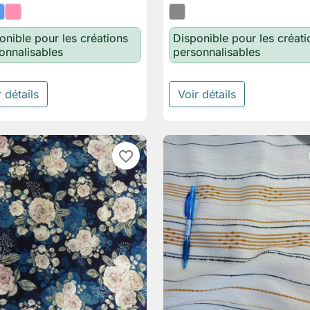
onible pour les créations
Disponible pour les créati
onnalisables
personnalisables
 détails
Voir détails
favorite_border