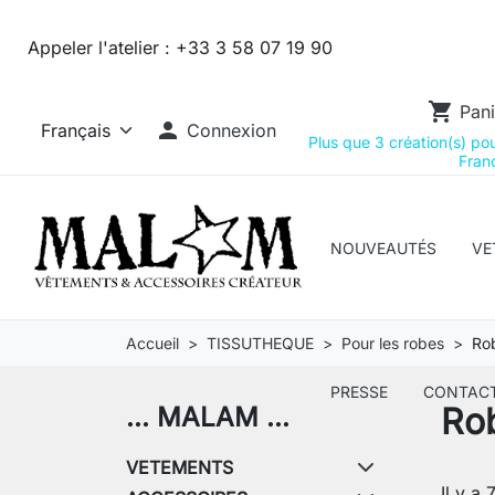
Appeler l'atelier :
+33 3 58 07 19 90
shopping_cart
Pani

Connexion
Plus que 3 création(s) pour
Franc
NOUVEAUTÉS
VE
Accueil
TISSUTHEQUE
Pour les robes
Ro
PRESSE
CONTAC
Ro
... MALAM ...
VETEMENTS
Il y a 