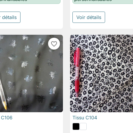
 détails
Voir détails
favorite_border
u C106
Tissu C104

Aperçu rapide

Aperçu rapide