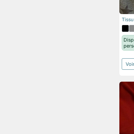
Tiss
Disp
pers
Voir