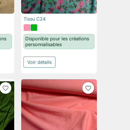
Tissu C24

Aperçu rapide
ons
Disponible pour les créations
personnalisables
Voir détails
favorite_border
favorite_border