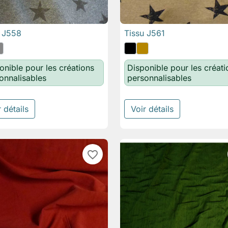
u J558
Tissu J561

Aperçu rapide

Aperçu rapide
onible pour les créations
Disponible pour les créati
onnalisables
personnalisables
 détails
Voir détails
favorite_border