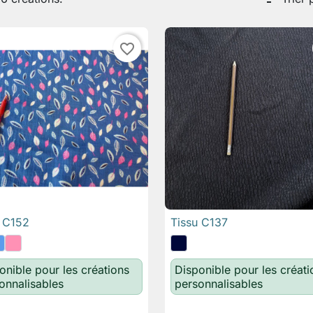
favorite_border
u C152
Tissu C137

Aperçu rapide

Aperçu rapide
onible pour les créations
Disponible pour les créati
onnalisables
personnalisables