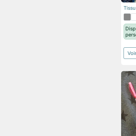
Tiss
Disp
pers
Voir