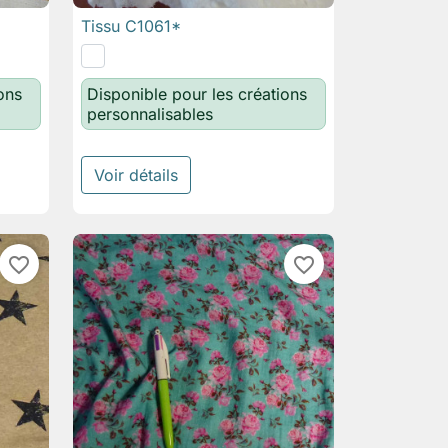
Tissu C1061*

Aperçu rapide
ons
Disponible pour les créations
personnalisables
Voir détails
favorite_border
favorite_border