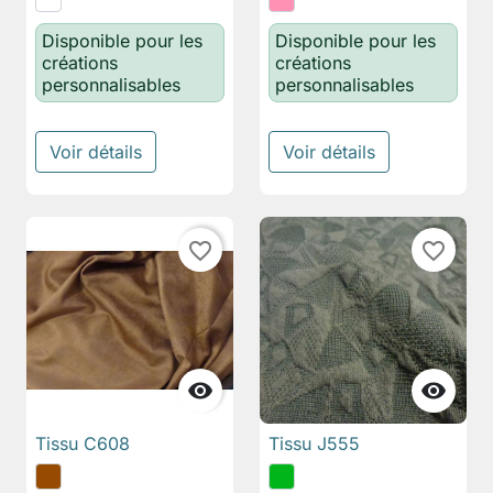
Disponible pour les
Disponible pour les
créations
créations
personnalisables
personnalisables
Voir détails
Voir détails
favorite_border
favorite_border


Tissu C608
Tissu J555