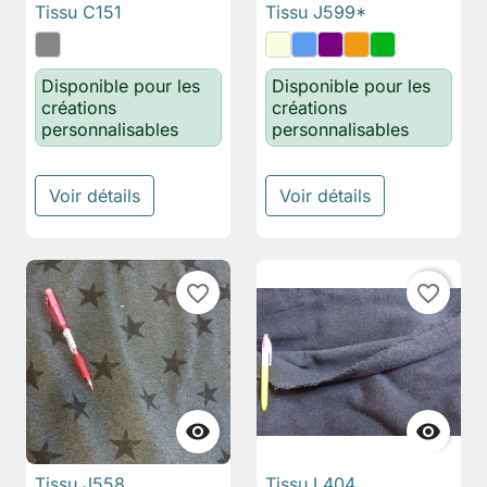
Tissu C151
Tissu J599*
Disponible pour les
Disponible pour les
créations
créations
personnalisables
personnalisables
Voir détails
Voir détails
favorite_border
favorite_border


Tissu J558
Tissu L404