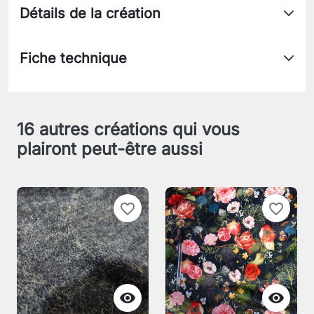
Détails de la création
Fiche technique
16 autres créations qui vous
plairont peut-être aussi
favorite_border
favorite_border

