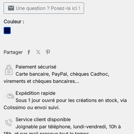
mail
Une question ? Posez-la ici !
Couleur :
Bleu foncé
Partager
Paiement sécurisé
Carte bancaire, PayPal, chèques Cadhoc,
virements et chèques bancaires...
Expédition rapide
Sous 1 jour ouvré pour les créations en stock, via
Colissimo ou envoi suivi.
Service client disponible
Joignable par téléphone, lundi-vendredi, 10h à
18h, et par mail presque tout le temps.