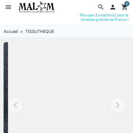
0
menu
search

shopping_cart
Plus que 3 création(s) pour la
livraison gratuite en France !
Accueil
TISSUTHEQUE
Previous
Next