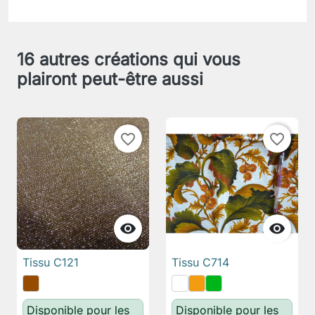
16 autres créations qui vous
plairont peut-être aussi
favorite_border
favorite_border


Tissu C121
Tissu C714
Disponible pour les
Disponible pour les