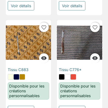
Voir détails
Voir détails
favorite_border
favorite_border


Tissu C883
Tissu C776*
Disponible pour les
Disponible pour les
créations
créations
personnalisables
personnalisables