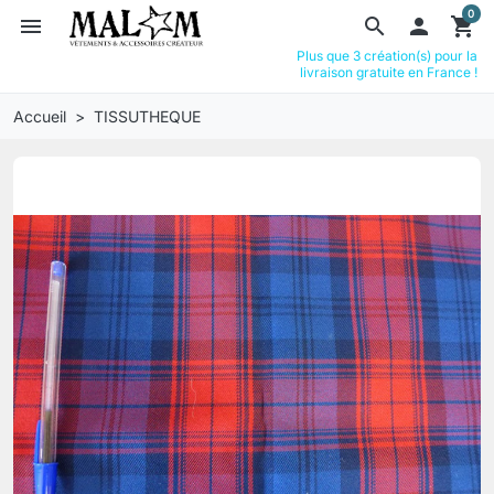
0
menu
search

shopping_cart
Plus que 3 création(s) pour la
livraison gratuite en France !
Accueil
TISSUTHEQUE