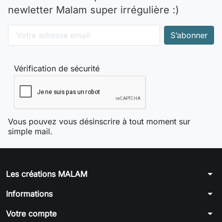
newletter Malam super irrégulière :)
Vérification de sécurité
Vous pouvez vous désinscrire à tout moment sur
simple mail.
arrow_drop_down
Les créations MALAM
arrow_drop_down
Informations
arrow_drop_down
Votre compte