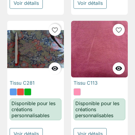
Voir détails
Voir détails
favorite_border
favorite_border


Tissu C281
Tissu C113
Disponible pour les
Disponible pour les
créations
créations
personnalisables
personnalisables
Voir détails
Voir détails