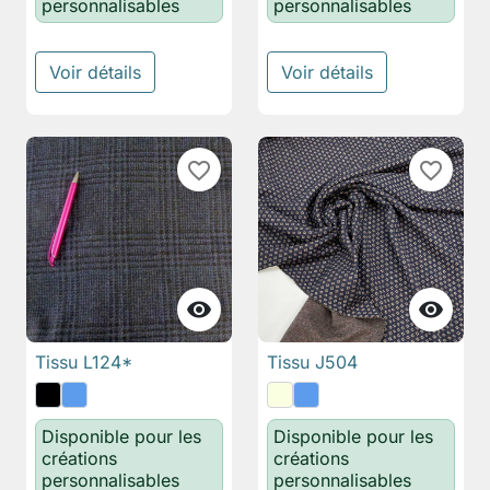
personnalisables
personnalisables
Voir détails
Voir détails
favorite_border
favorite_border


Tissu L124*
Tissu J504
Disponible pour les
Disponible pour les
créations
créations
personnalisables
personnalisables