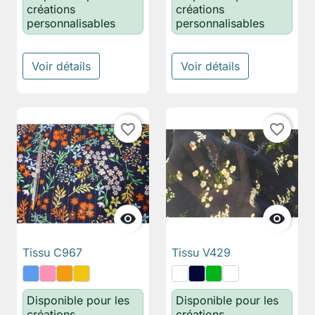
créations
créations
personnalisables
personnalisables
Voir détails
Voir détails
favorite_border
favorite_border


Tissu C967
Tissu V429
Disponible pour les
Disponible pour les
créations
créations