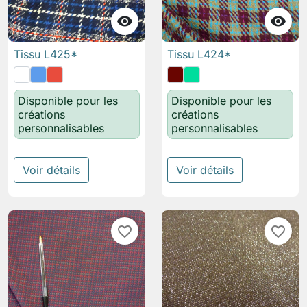


Tissu L425*
Tissu L424*
Disponible pour les
Disponible pour les
créations
créations
personnalisables
personnalisables
Voir détails
Voir détails
favorite_border
favorite_border