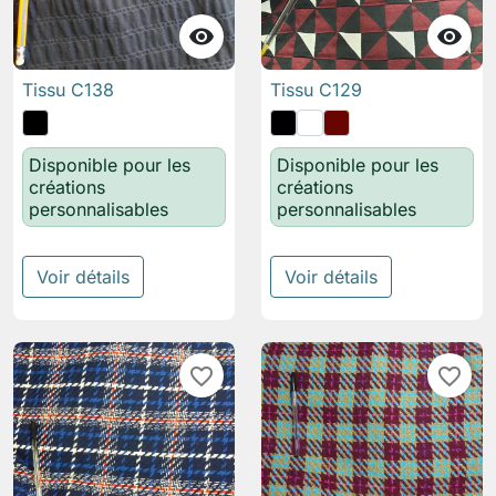


Tissu C138
Tissu C129
Disponible pour les
Disponible pour les
créations
créations
personnalisables
personnalisables
Voir détails
Voir détails
favorite_border
favorite_border