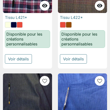


Tissu L421*
Tissu L422*
Disponible pour les
Disponible pour les
créations
créations
personnalisables
personnalisables
Voir détails
Voir détails
favorite_border
favorite_border