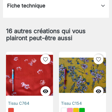
Fiche technique
16 autres créations qui vous
plairont peut-être aussi
favorite_border
favorite_border


Tissu C764
Tissu C154