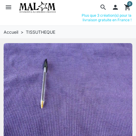
0
menu
search

shopping_cart
Plus que 3 création(s) pour la
livraison gratuite en France !
Accueil
TISSUTHEQUE