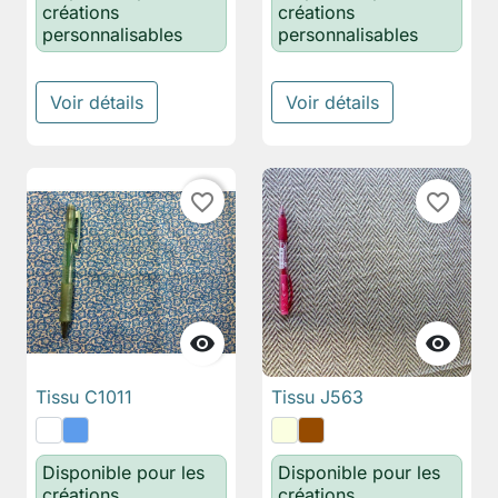
créations
créations
personnalisables
personnalisables
Voir détails
Voir détails
favorite_border
favorite_border


Tissu C1011
Tissu J563
Disponible pour les
Disponible pour les
créations
créations