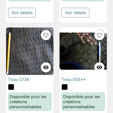
Voir détails
Voir détails
favorite_border
favorite_border


Tissu C138
Tissu D55**
Disponible pour les
Disponible pour les
créations
créations
personnalisables
personnalisables