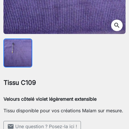
search
Tissu C109
Velours côtelé violet légèrement extensible
Tissu disponible pour vos créations Malam sur mesure.
mail
Une question ? Posez-la ici !