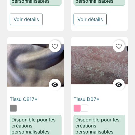
personnalisables
personnalisables
Voir détails
Voir détails
favorite_border
favorite_border


Tissu C817*
Tissu D07*
Disponible pour les
Disponible pour les
créations
créations
personnalisables
personnalisables