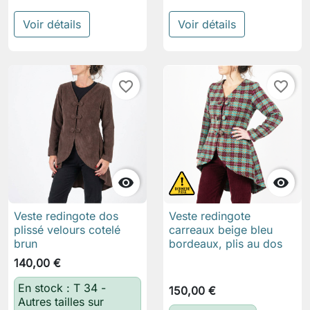
Voir détails
Voir détails
favorite_border
favorite_border


Veste redingote dos
Veste redingote
plissé velours cotelé
carreaux beige bleu
brun
bordeaux, plis au dos
140,00 €
En stock : T 34 -
150,00 €
Autres tailles sur