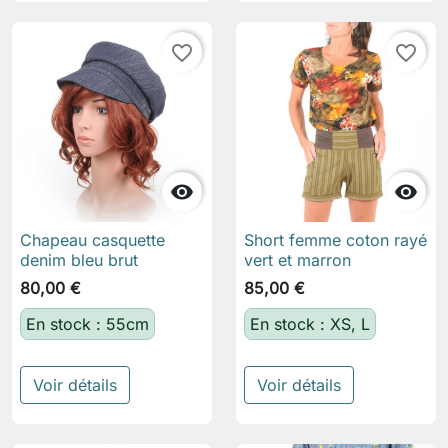
favorite_border
favorite_border


Chapeau casquette
Short femme coton rayé
denim bleu brut
vert et marron
80,00 €
85,00 €
En stock : 55cm
En stock : XS, L
Voir détails
Voir détails