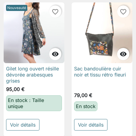
Nouveauté
favorite_border
favorite_border


Gilet long ouvert résille
Sac bandoulière cuir
dévorée arabesques
noir et tissu rétro fleuri
grises
95,00 €
79,00 €
En stock : Taille
unique
En stock
Voir détails
Voir détails