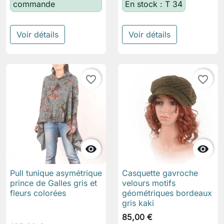
commande
En stock : T 34
Voir détails
Voir détails
favorite_border
favorite_border


Pull tunique asymétrique
Casquette gavroche
prince de Galles gris et
velours motifs
fleurs colorées
géométriques bordeaux
gris kaki
85,00 €