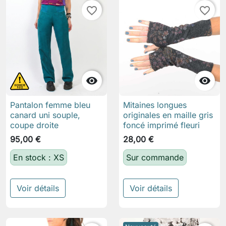
favorite_border
favorite_border


Pantalon femme bleu
Mitaines longues
canard uni souple,
originales en maille gris
coupe droite
foncé imprimé fleuri
95,00 €
28,00 €
En stock : XS
Sur commande
Voir détails
Voir détails