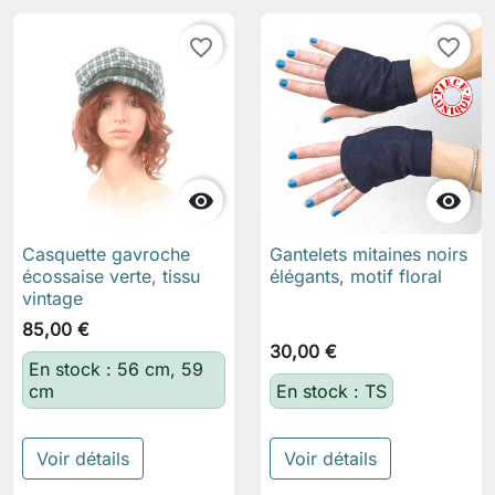
favorite_border
favorite_border


Casquette gavroche
Gantelets mitaines noirs
écossaise verte, tissu
élégants, motif floral
vintage
85,00 €
30,00 €
En stock : 56 cm, 59
cm
En stock : TS
Voir détails
Voir détails