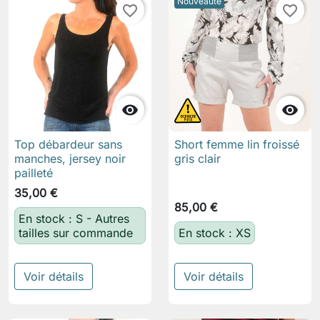
Nouveauté
favorite_border
favorite_border


Top débardeur sans
Short femme lin froissé
manches, jersey noir
gris clair
pailleté
35,00 €
85,00 €
En stock : S - Autres
tailles sur commande
En stock : XS
Voir détails
Voir détails