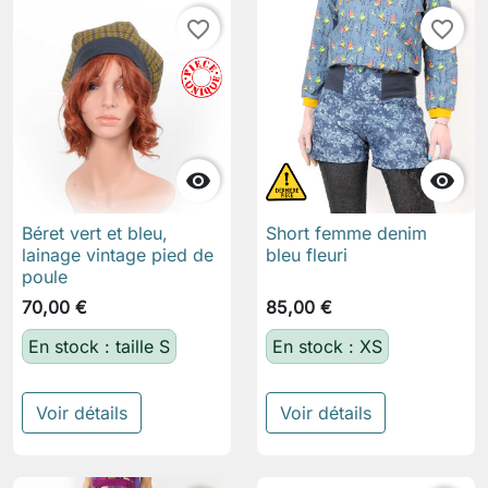
favorite_border
favorite_border


Béret vert et bleu,
Short femme denim
lainage vintage pied de
bleu fleuri
poule
70,00 €
85,00 €
En stock : taille S
En stock : XS
Voir détails
Voir détails