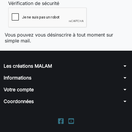
Vérification de sécurité
Vous pouvez vous désinscrire à tout moment sur
simple mail.
arrow_drop_down
Les créations MALAM
arrow_drop_down
Informations
arrow_drop_down
Votre compte
arrow_drop_down
Coordonnées