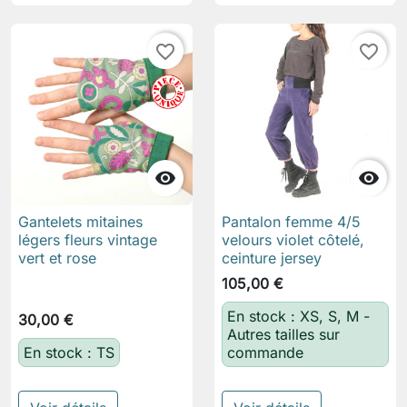
favorite_border
favorite_border


Gantelets mitaines
Pantalon femme 4/5
légers fleurs vintage
velours violet côtelé,
vert et rose
ceinture jersey
105,00 €
En stock : XS, S, M -
30,00 €
Autres tailles sur
En stock : TS
commande