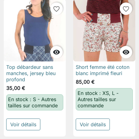
favorite_border
favorite_border


Top débardeur sans
Short femme été coton
manches, jersey bleu
blanc imprimé fleuri
profond
85,00 €
35,00 €
En stock : XS, L -
En stock : S - Autres
Autres tailles sur
tailles sur commande
commande
Voir détails
Voir détails