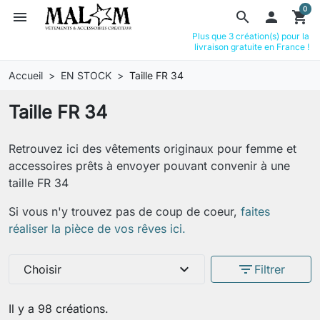
0
menu
search

shopping_cart
Plus que 3 création(s) pour la
livraison gratuite en France !
Accueil
EN STOCK
Taille FR 34
Taille FR 34
Retrouvez ici des vêtements originaux pour femme et
accessoires prêts à envoyer pouvant convenir à une
taille FR 34
Si vous n'y trouvez pas de coup de coeur,
faites
réaliser la pièce de vos rêves ici.
expand_more
filter_list
Choisir
Filtrer
Il y a 98 créations.