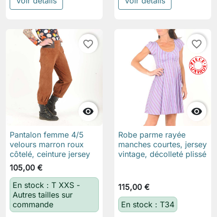
Voir détails
Voir détails
favorite_border
favorite_border


Pantalon femme 4/5
Robe parme rayée
velours marron roux
manches courtes, jersey
côtelé, ceinture jersey
vintage, décolleté plissé
105,00 €
En stock : T XXS -
115,00 €
Autres tailles sur
commande
En stock : T34