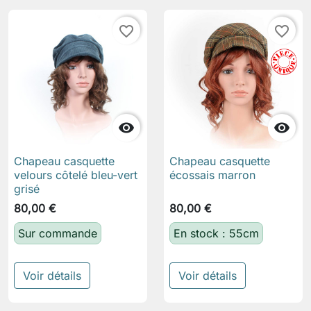
favorite_border
favorite_border


Chapeau casquette
Chapeau casquette
velours côtelé bleu-vert
écossais marron
grisé
80,00 €
80,00 €
Sur commande
En stock : 55cm
Voir détails
Voir détails