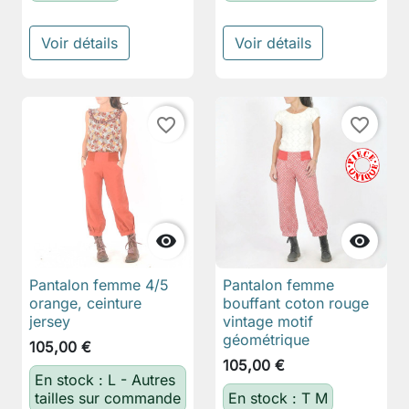
Voir détails
Voir détails
favorite_border
favorite_border


Pantalon femme 4/5
Pantalon femme
orange, ceinture
bouffant coton rouge
jersey
vintage motif
géométrique
105,00 €
105,00 €
En stock : L - Autres
tailles sur commande
En stock : T M