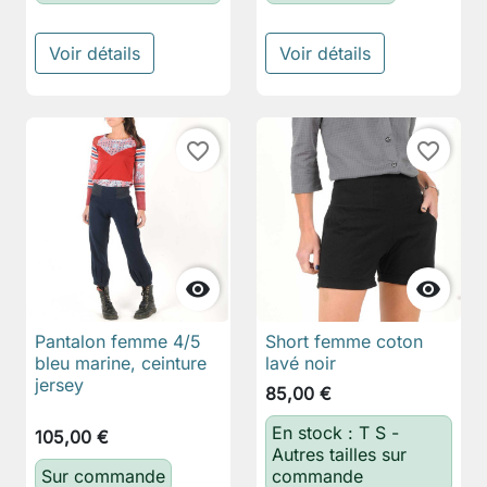
Voir détails
Voir détails
favorite_border
favorite_border


Pantalon femme 4/5
Short femme coton
bleu marine, ceinture
lavé noir
jersey
85,00 €
En stock : T S -
105,00 €
Autres tailles sur
Sur commande
commande