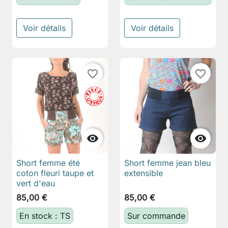
Voir détails
Voir détails
favorite_border
favorite_border


Short femme été
Short femme jean bleu
coton fleuri taupe et
extensible
vert d'eau
85,00 €
85,00 €
En stock : TS
Sur commande