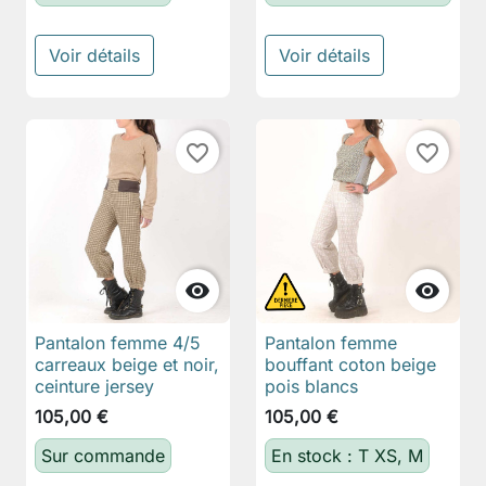
Voir détails
Voir détails
favorite_border
favorite_border


Pantalon femme 4/5
Pantalon femme
carreaux beige et noir,
bouffant coton beige
ceinture jersey
pois blancs
105,00 €
105,00 €
Sur commande
En stock : T XS, M