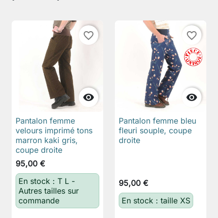
favorite_border
favorite_border


Pantalon femme
Pantalon femme bleu
velours imprimé tons
fleuri souple, coupe
marron kaki gris,
droite
coupe droite
95,00 €
En stock : T L -
95,00 €
Autres tailles sur
commande
En stock : taille XS