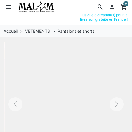
0
menu
search

shopping_cart
Plus que 3 création(s) pour la
livraison gratuite en France !
Accueil
VETEMENTS
Pantalons et shorts
Previous
Next