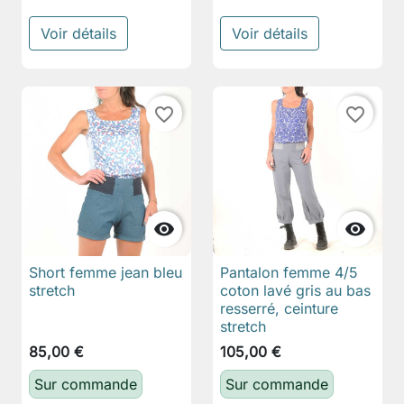
Voir détails
Voir détails
favorite_border
favorite_border


Short femme jean bleu
Pantalon femme 4/5
stretch
coton lavé gris au bas
resserré, ceinture
stretch
85,00 €
105,00 €
Sur commande
Sur commande