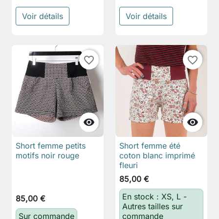
Voir détails
Voir détails
favorite_border
favorite_border


Short femme petits
Short femme été
motifs noir rouge
coton blanc imprimé
fleuri
85,00 €
En stock : XS, L -
85,00 €
Autres tailles sur
Sur commande
commande