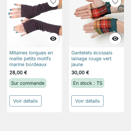
favorite_border
favorite_border


Mitaines longues en
Gantelets écossais
maille petits motifs
lainage rouge vert
marine bordeaux
jaune
28,00 €
30,00 €
Sur commande
En stock : TS
Voir détails
Voir détails