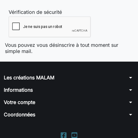
Vérification de sécurité
Vous pouvez vous désinscrire à tout moment sur
simple mail.
arrow_drop_down
Les créations MALAM
arrow_drop_down
Informations
arrow_drop_down
Votre compte
arrow_drop_down
Coordonnées