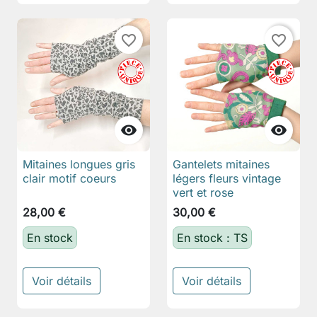
favorite_border
favorite_border


Mitaines longues gris
Gantelets mitaines
clair motif coeurs
légers fleurs vintage
vert et rose
28,00 €
30,00 €
En stock
En stock : TS
Voir détails
Voir détails