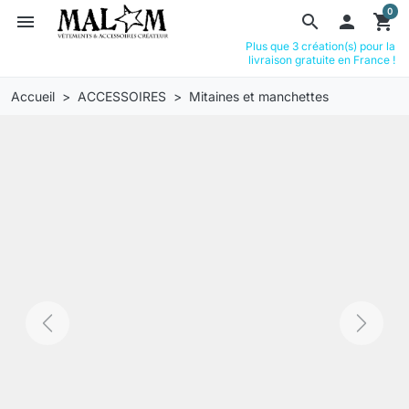
0
menu
search

shopping_cart
Plus que 3 création(s) pour la
livraison gratuite en France !
Accueil
ACCESSOIRES
Mitaines et manchettes
Previous
Next