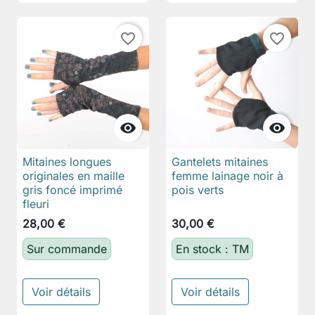
favorite_border
favorite_border


Mitaines longues
Gantelets mitaines
originales en maille
femme lainage noir à
gris foncé imprimé
pois verts
fleuri
28,00 €
30,00 €
Sur commande
En stock : TM
Voir détails
Voir détails