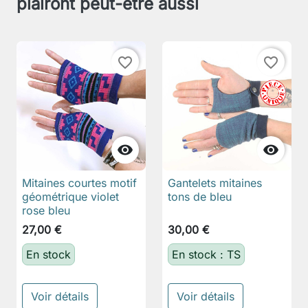
plairont peut-être aussi
favorite_border
favorite_border


Mitaines courtes motif
Gantelets mitaines
géométrique violet
tons de bleu
rose bleu
27,00 €
30,00 €
En stock
En stock : TS
Voir détails
Voir détails