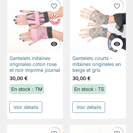
favorite_border
favorite_border


Gantelets mitaines
Gantelets courts -
originales coton rose
mitaines originales en
et noir imprimé journal
beige et gris
30,00 €
30,00 €
En stock : TM
En stock : TS
Voir détails
Voir détails