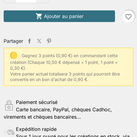

Ajouter au panier
favorite_border
Partager
Gagnez 3 points (0,90 €) en commandant cette
création
(Chaque 10,00 € dépensé = 1 point, 1 point =
0,30 €).
Votre panier actuel totalisera 3 points qui pourront être
convertis en un bon d'achat de 0,90 €.
Paiement sécurisé
Carte bancaire, PayPal, chèques Cadhoc,
virements et chèques bancaires...
Expédition rapide
Sous 1 jour ouvré pour les créations en stock, via