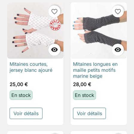
favorite_border
favorite_border


Mitaines courtes,
Mitaines longues en
jersey blanc ajouré
maille petits motifs
marine beige
25,00 €
28,00 €
En stock
En stock
Voir détails
Voir détails