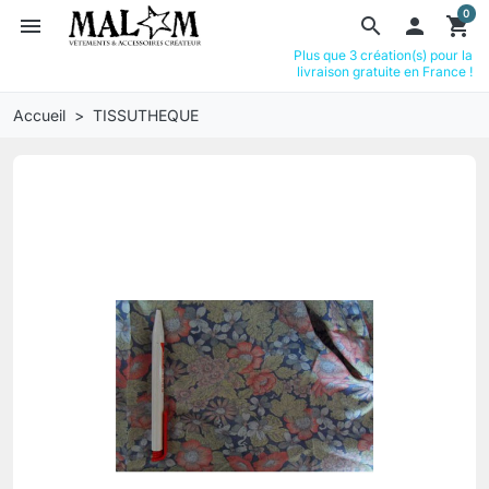
0
menu
search

shopping_cart
Plus que 3 création(s) pour la
livraison gratuite en France !
Accueil
TISSUTHEQUE