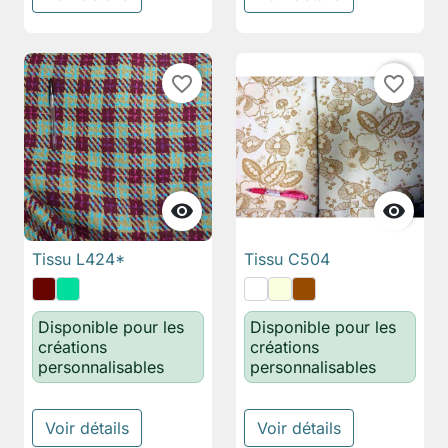
favorite_border
favorite_border


Tissu L424*
Tissu C504
Disponible pour les
Disponible pour les
créations
créations
personnalisables
personnalisables
Voir détails
Voir détails