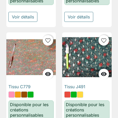
personnalisables
personnalisables
Voir détails
Voir détails
favorite_border
favorite_border


Tissu C779
Tissu J491
Disponible pour les
Disponible pour les
créations
créations
personnalisables
personnalisables