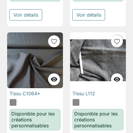
Voir détails
Voir détails
favorite_border
favorite_border


Tissu C1064*
Tissu L112
Disponible pour les
Disponible pour les
créations
créations
personnalisables
personnalisables