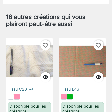
16 autres créations qui vous
plairont peut-être aussi
favorite_border
favorite_border


Tissu C201**
Tissu L46
Disponible pour les
Disponible pour les
créations
créations