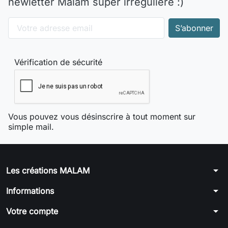
newletter Malam super irrégulière :)
Vérification de sécurité
Vous pouvez vous désinscrire à tout moment sur
simple mail.
arrow_drop_down
Les créations MALAM
arrow_drop_down
Informations
arrow_drop_down
Votre compte