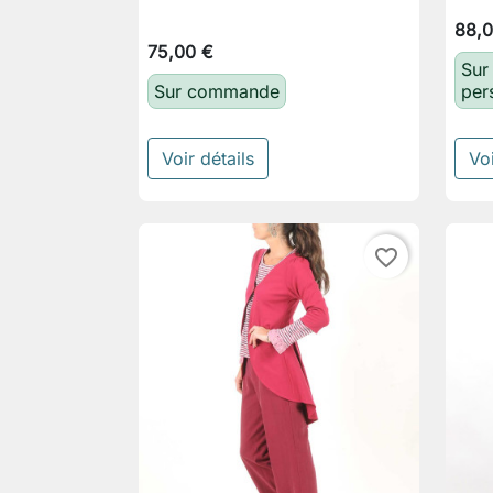
88,0
75,00 €
Sur
Sur commande
per
Voir détails
Voi
favorite_border