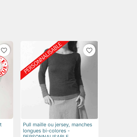
favorite_border
favorite_border
t
Pull maille ou jersey, manches

Aperçu rapide
longues bi-colores -
PERSONNALISABLE