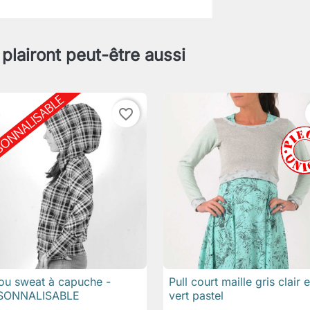
 plairont peut-être aussi
favorite_border
 ou sweat à capuche -
Pull court maille gris clair e

Aperçu rapide

Aperçu rapide
SONNALISABLE
vert pastel