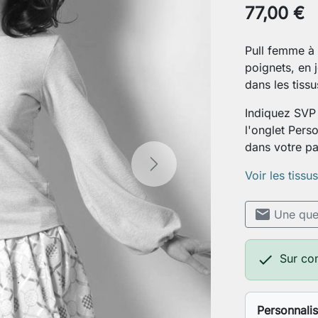
77,00 €
Pull femme à
poignets, en j
dans les tissu
Indiquez SVP 
l'onglet Perso
dans votre pa
Next
Voir les tissu
mail
Une ques

Sur co
Personnali