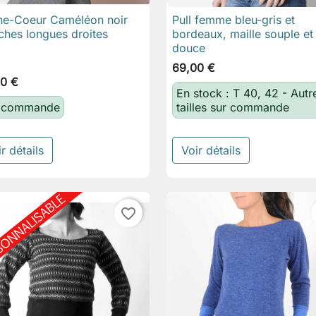
e-Coeur Caméléon noir
Pull femme bleu-gris et

Aperçu rapide

Aperçu rapide
hes longues droites
bordeaux, maille souple et
douce
69,00 €
0 €
En stock : T 40, 42 - Autr
 commande
tailles sur commande
r détails
Voir détails
favorite_border