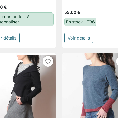
0 €
55,00 €
 commande - A
sonnaliser
En stock : T36
r détails
Voir détails
favorite_border