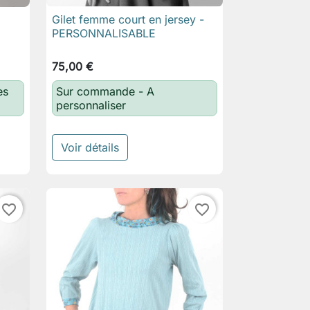
Gilet femme court en jersey -

Aperçu rapide
PERSONNALISABLE
75,00 €
es
Sur commande - A
personnaliser
Voir détails
favorite_border
favorite_border