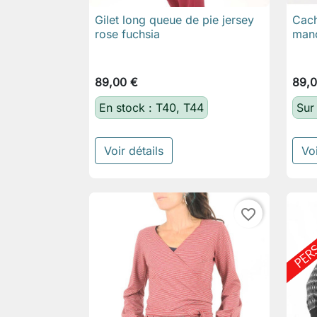
Gilet long queue de pie jersey
Cach

Aperçu rapide
rose fuchsia
manc
89,00 €
89,0
En stock : T40, T44
Sur
Voir détails
Voi
favorite_border