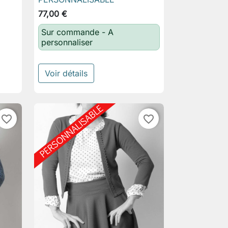
77,00 €
Sur commande - A
personnaliser
Voir détails
favorite_border
favorite_border