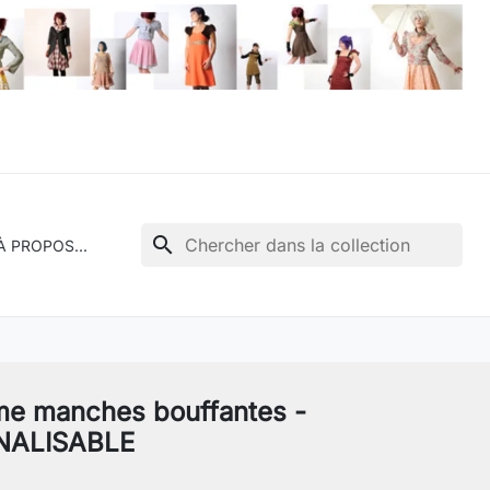
search
À PROPOS...
me manches bouffantes -
NALISABLE