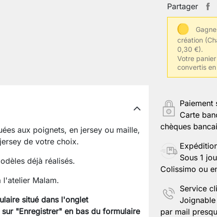
Partager
Gagnez
Tissu(s) ch
création
(Ch
0,30 €).
Votre panier 
convertis en
Votre tail
Paiement 
Carte ban
Autres inf
chèques bancair
ées aux poignets, en jersey ou maille,
s jersey de votre choix.
Expéditio
Sous 1 jou
Enregistr
dèles déjà réalisés.
Colissimo ou en
 l'atelier Malam.
Service cl
aire situé dans l'onglet
Joignable 
 sur "Enregistrer" en bas du formulaire
par mail presqu