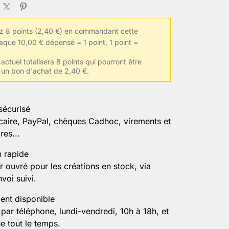
 8 points (2,40 €) en commandant cette
oisi(s)
aque 10,00 € dépensé = 1 point, 1 point =
actuel totalisera 8 points qui pourront être
 un bon d'achat de 2,40 €.
le de vêtements habituelle
sécurisé
caire, PayPal, chèques Cadhoc, virements et
ormations
es...
n rapide
r ouvré pour les créations en stock, via
er la personnalisation
voi suivi.
ient disponible
par téléphone, lundi-vendredi, 10h à 18h, et
e tout le temps.