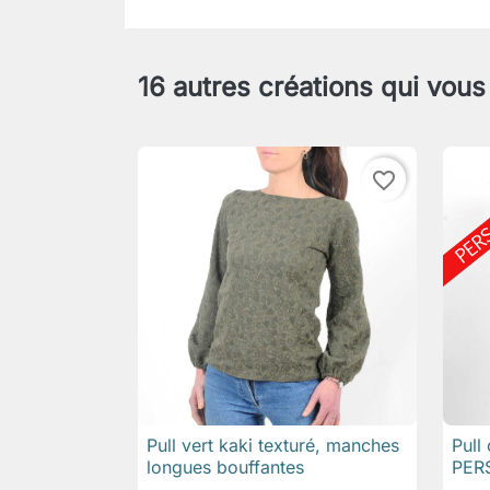
16 autres créations qui vous
favorite_border
Pull vert kaki texturé, manches
Pull

Aperçu rapide
longues bouffantes
PER