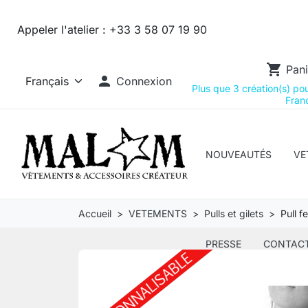
Appeler l'atelier :
+33 3 58 07 19 90
shopping_cart
Pani

Connexion
Plus que 3 création(s) pour
Franc
NOUVEAUTÉS
VE
Accueil
VETEMENTS
Pulls et gilets
Pull 
PRESSE
CONTAC