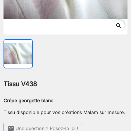
search
Tissu V438
Crêpe georgette blanc
Tissu disponible pour vos créations Malam sur mesure.
mail
Une question ? Posez-la ici !