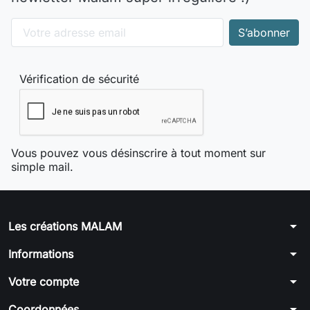
Vérification de sécurité
Vous pouvez vous désinscrire à tout moment sur
simple mail.
arrow_drop_down
Les créations MALAM
arrow_drop_down
Informations
arrow_drop_down
Votre compte
arrow_drop_down
Coordonnées