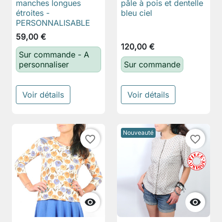
manches longues
pâle à pois et dentelle
étroites -
bleu ciel
PERSONNALISABLE
59,00 €
120,00 €
Sur commande - A
personnaliser
Sur commande
Voir détails
Voir détails
Nouveauté
favorite_border
favorite_border

