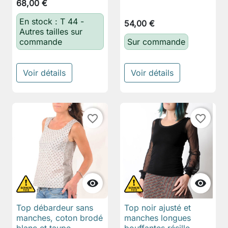
68,00 €
En stock : T 44 -
54,00 €
Autres tailles sur
commande
Sur commande
Voir détails
Voir détails
favorite_border
favorite_border


Top débardeur sans
Top noir ajusté et
manches, coton brodé
manches longues