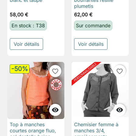
blanc et taupe
bouffantes résille
plumetis
58,00 €
62,00 €
En stock : T38
Sur commande
Voir détails
Voir détails
-50%
favorite_border
favorite_border


Top à manches
Chemisier femme à
courtes orange fluo,
manches 3/4,