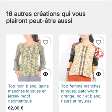
16 autres créations qui vous
plairont peut-être aussi
favorite_border
favorite_border


Top noir, blanc, jaune
Top femme manches
manches longues en
longues, patchwork
jersey motif
orange, noir et blanc,
géométrique
fleurs et rayures
62,00 €