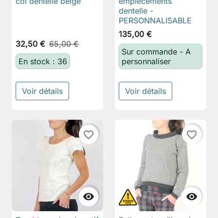
col dentelle beige
empiècements
dentelle -
PERSONNALISABLE
135,00 €
32,50 €
65,00 €
Sur commande - A
En stock : 36
personnaliser
Voir détails
Voir détails
favorite_border
favorite_border

