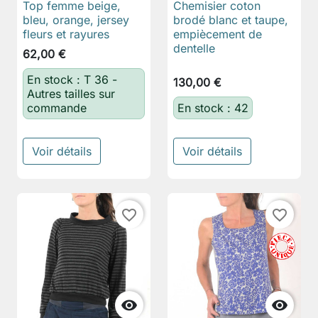
Top femme beige,
Chemisier coton
bleu, orange, jersey
brodé blanc et taupe,
fleurs et rayures
empiècement de
dentelle
62,00 €
En stock : T 36 -
130,00 €
Autres tailles sur
commande
En stock : 42
Voir détails
Voir détails
favorite_border
favorite_border

