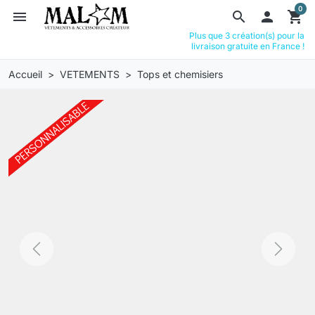
0
menu
search

shopping_cart
Plus que 3 création(s) pour la
livraison gratuite en France !
Accueil
VETEMENTS
Tops et chemisiers
Previous
Next