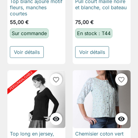
Top blanc ajouré motif
Pull court maille noire
fleurs, manches
et blanche, col bateau
courtes
55,00 €
75,00 €
Sur commande
En stock : T44
Voir détails
Voir détails
favorite_border
favorite_border


Top long en jersey,
Chemisier coton vert