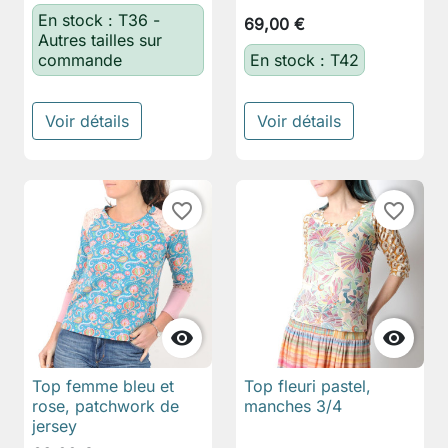
En stock : T36 -
69,00 €
Autres tailles sur
commande
En stock : T42
Voir détails
Voir détails
favorite_border
favorite_border


Top femme bleu et
Top fleuri pastel,
rose, patchwork de
manches 3/4
jersey