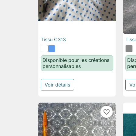
Tissu C313
Tiss

Aperçu rapide
Disponible pour les créations
Dis
personnalisables
per
Voir détails
Voi
favorite_border