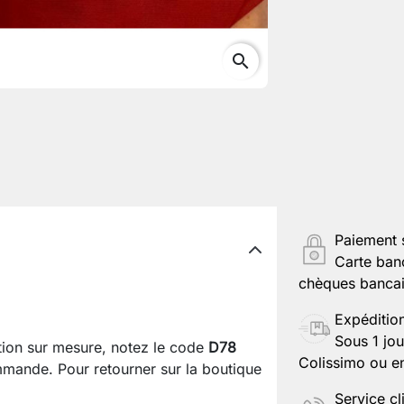
search
Paiement 
Carte ban
chèques bancair
Expéditio
Sous 1 jou
ation sur mesure, notez le code
D78
Colissimo ou en
mande. Pour retourner sur la boutique
Service cl