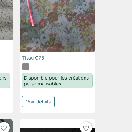
Tissu C75

Aperçu rapide
ons
Disponible pour les créations
personnalisables
Voir détails
favorite_border
favorite_border