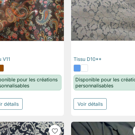
u V11
Tissu D10**

Aperçu rapide

Aperçu rapide
ponible pour les créations
Disponible pour les créati
sonnalisables
personnalisables
r détails
Voir détails
favorite_border