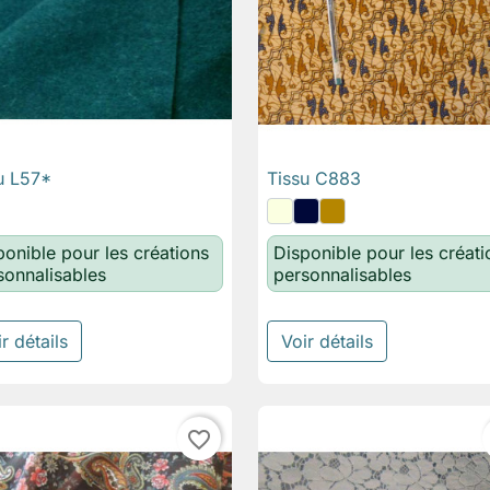
u L57*
Tissu C883

Aperçu rapide

Aperçu rapide
ponible pour les créations
Disponible pour les créati
sonnalisables
personnalisables
r détails
Voir détails
favorite_border