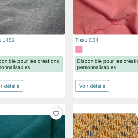
u J452
Tissu C34

Aperçu rapide

Aperçu rapide
ponible pour les créations
Disponible pour les créati
sonnalisables
personnalisables
r détails
Voir détails
favorite_border