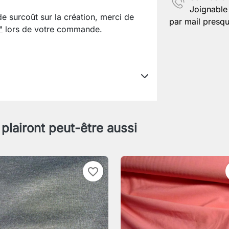
Joignable 
de surcoût sur la création, merci de
par mail presqu
"
lors de votre commande.
 plairont peut-être aussi
favorite_border