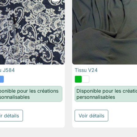
u J584
Tissu V24

Aperçu rapide

Aperçu rapide
ponible pour les créations
Disponible pour les créati
sonnalisables
personnalisables
r détails
Voir détails