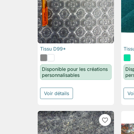
Tissu D99*
Tiss

Aperçu rapide
Disponible pour les créations
Dis
personnalisables
per
Voir détails
Voi
favorite_border