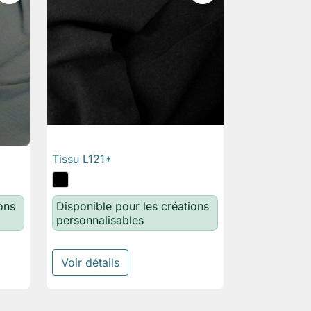
Tissu L121*

Aperçu rapide
ons
Disponible pour les créations
personnalisables
Voir détails