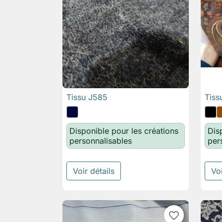
Tissu J585
Tiss

Aperçu rapide
Disponible pour les créations
Dis
personnalisables
per
Voir détails
Voi
favorite_border