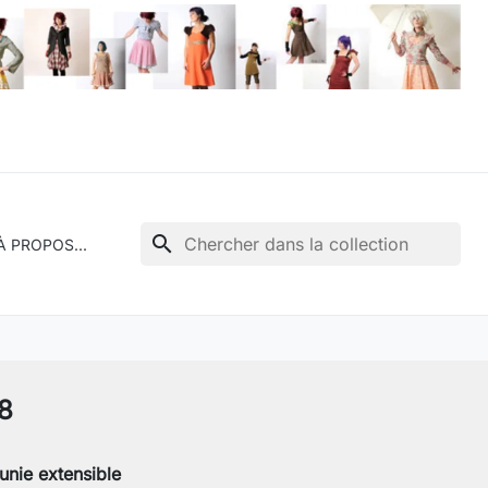
search
À PROPOS...
8
 unie extensible