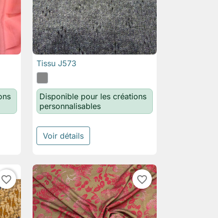
Tissu J573

Aperçu rapide
ons
Disponible pour les créations
personnalisables
Voir détails
favorite_border
favorite_border