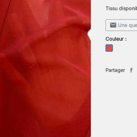
Tissu disponi
mail
Une ques
Couleur :
Rouge
Partager