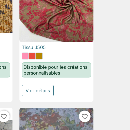
Tissu J505

Aperçu rapide
ons
Disponible pour les créations
personnalisables
Voir détails
favorite_border
favorite_border