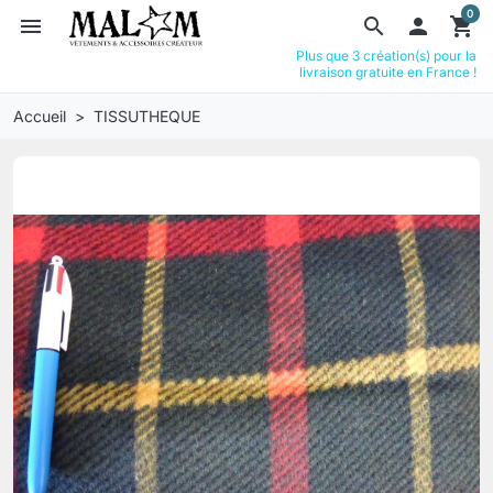
0
menu
search

shopping_cart
Plus que 3 création(s) pour la
livraison gratuite en France !
Accueil
TISSUTHEQUE