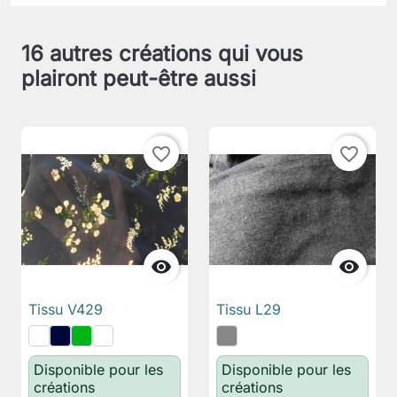
16 autres créations qui vous
plairont peut-être aussi
favorite_border
favorite_border


Tissu V429
Tissu L29
Disponible pour les
Disponible pour les
créations
créations