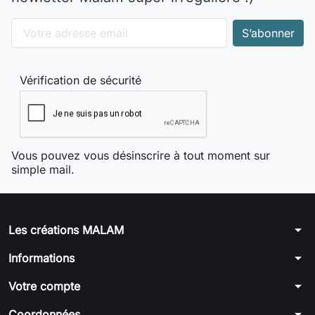
Vérification de sécurité
Vous pouvez vous désinscrire à tout moment sur
simple mail.
arrow_drop_down
Les créations MALAM
arrow_drop_down
Informations
arrow_drop_down
Votre compte
arrow_drop_down
Coordonnées