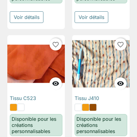
Voir détails
Voir détails
favorite_border
favorite_border


Tissu C523
Tissu J410
Disponible pour les
Disponible pour les
créations
créations
personnalisables
personnalisables