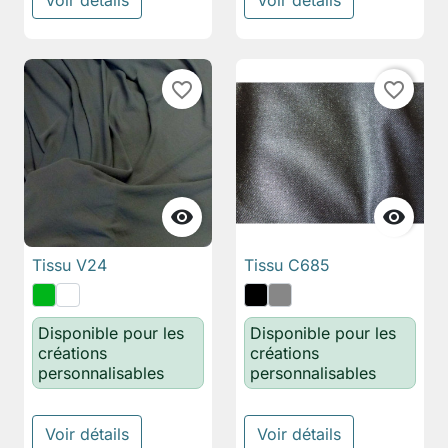
Voir détails
Voir détails
favorite_border
favorite_border


Tissu V24
Tissu C685
Disponible pour les
Disponible pour les
créations
créations
personnalisables
personnalisables
Voir détails
Voir détails