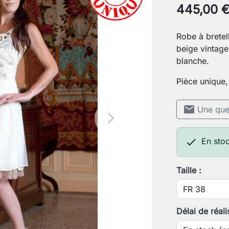
445,00 
Robe à bretel
beige vintage
blanche.
Pièce unique,
mail
Une ques
Next

En sto
Taille :
Délai de réali