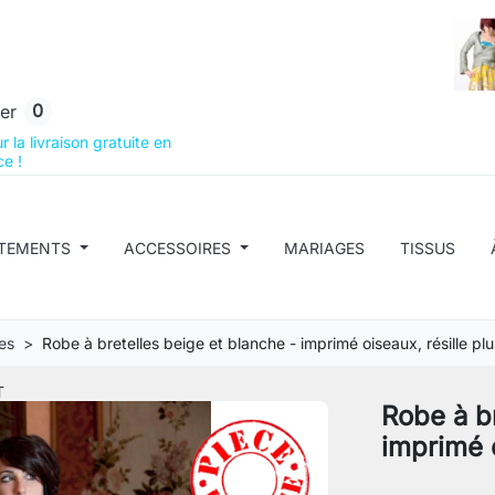
0
er
 la livraison gratuite en
e !
TEMENTS
ACCESSOIRES
MARIAGES
TISSUS
es
Robe à bretelles beige et blanche - imprimé oiseaux, résille pl
T
Robe à br
imprimé o