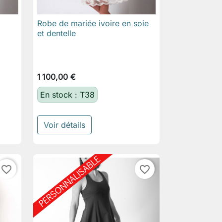
Robe de mariée ivoire en soie

Aperçu rapide
et dentelle
1 100,00 €
En stock : T38
Voir détails
favorite_border
favorite_border