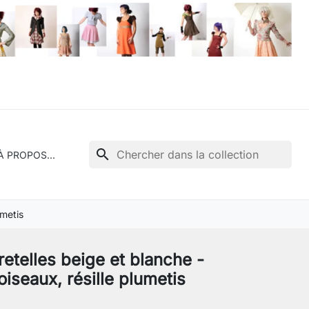
search
À PROPOS...
umetis
etelles beige et blanche -
iseaux, résille plumetis