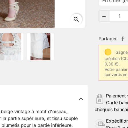

search
Partager
Gagnez
création
(Ch
0,30 €).
Votre panier
convertis en
Paiement 
Carte ban
chèques bancair
n beige vintage à motif d'oiseau,
 la partie supérieure, et tissu souple
Expéditio
 plumetis pour la partie inférieure.
Sous 1 jou