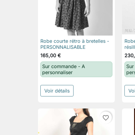
Robe courte rétro à bretelles -
Robe

Aperçu rapide
PERSONNALISABLE
rési
165,00 €
230
Sur commande - A
Sur
personnaliser
per
Voir détails
Voi
favorite_border