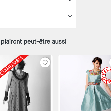
 plairont peut-être aussi
favorite_border