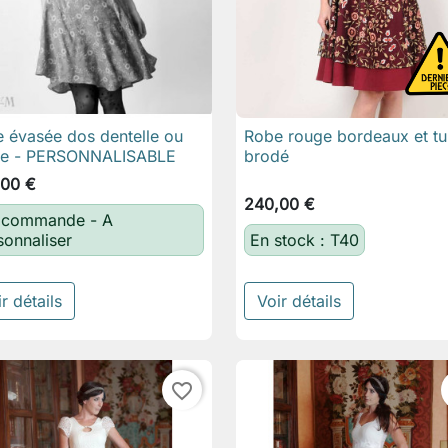
 évasée dos dentelle ou
Robe rouge bordeaux et tu

Aperçu rapide

Aperçu rapide
lle - PERSONNALISABLE
brodé
,00 €
240,00 €
 commande - A
sonnaliser
En stock : T40
r détails
Voir détails
favorite_border