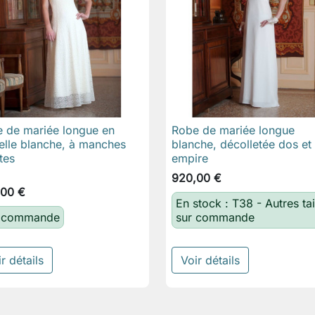
 de mariée longue en
Robe de mariée longue

Aperçu rapide

Aperçu rapide
elle blanche, à manches
blanche, décolletée dos et t
tes
empire
920,00 €
,00 €
En stock : T38 - Autres tai
 commande
sur commande
r détails
Voir détails