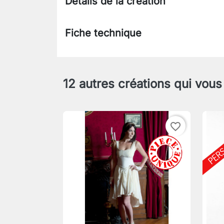
Détails de la création
Fiche technique
12 autres créations qui vous
favorite_border