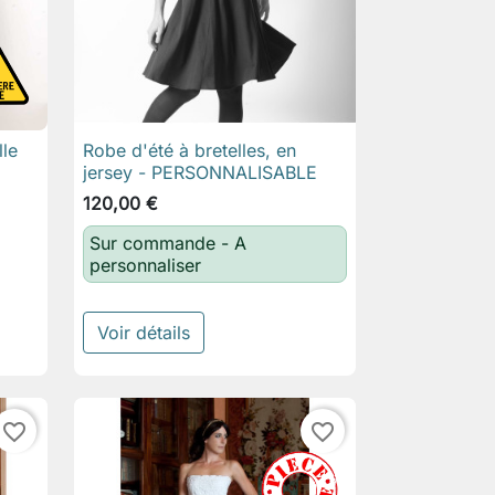
lle
Robe d'été à bretelles, en

Aperçu rapide
jersey - PERSONNALISABLE
120,00 €
Sur commande - A
personnaliser
Voir détails
favorite_border
favorite_border