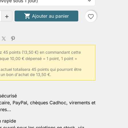

Ajouter au panier
favorite_border

 45 points (13,50 €) en commandant cette
aque 10,00 € dépensé = 1 point, 1 point =
 actuel totalisera 45 points qui pourront être
 un bon d'achat de 13,50 €.
sécurisé
caire, PayPal, chèques Cadhoc, virements et
es...
n rapide
r ouvré pour les créations en stock, via