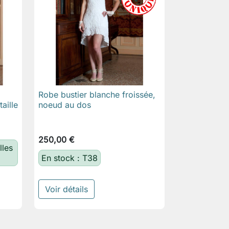
Robe bustier blanche froissée,

Aperçu rapide
aille
noeud au dos
250,00 €
lles
En stock : T38
Voir détails