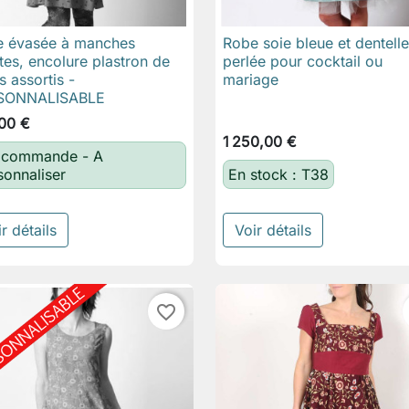
 évasée à manches
Robe soie bleue et dentelle

Aperçu rapide

Aperçu rapide
tes, encolure plastron de
perlée pour cocktail ou
s assortis -
mariage
SONNALISABLE
00 €
1 250,00 €
 commande - A
sonnaliser
En stock : T38
r détails
Voir détails
favorite_border