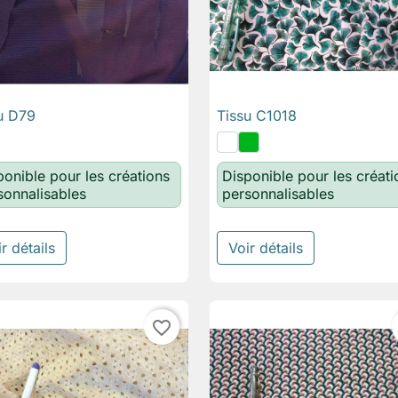
u D79
Tissu C1018

Aperçu rapide

Aperçu rapide
ponible pour les créations
Disponible pour les créati
sonnalisables
personnalisables
r détails
Voir détails
favorite_border