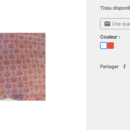
Tissu disponi
mail
Une ques
Couleur :
Rouge
Blanc
Partager