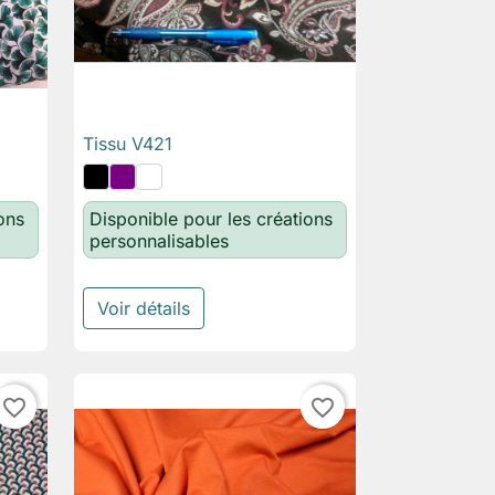
Tissu V421

Aperçu rapide
ons
Disponible pour les créations
personnalisables
Voir détails
favorite_border
favorite_border