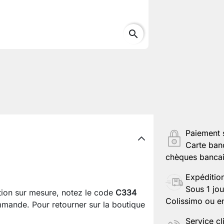
search
Paiement 
Carte ban
chèques bancair
Expéditio
Sous 1 jou
ation sur mesure, notez le code
C334
Colissimo ou en
mande. Pour retourner sur la boutique
Service cl