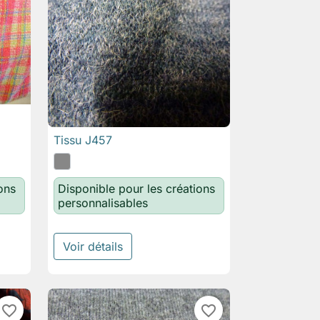
Tissu J457

Aperçu rapide
ons
Disponible pour les créations
personnalisables
Voir détails
favorite_border
favorite_border