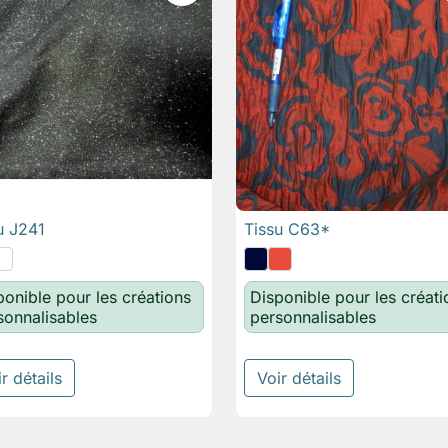
u J241
Tissu C63*

Aperçu rapide

Aperçu rapide
ponible pour les créations
Disponible pour les créati
sonnalisables
personnalisables
r détails
Voir détails