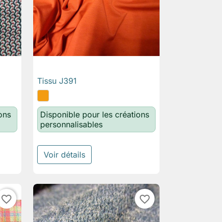
Tissu J391

Aperçu rapide
ons
Disponible pour les créations
personnalisables
Voir détails
favorite_border
favorite_border