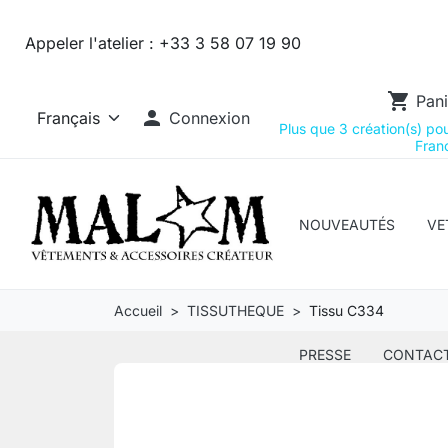
Appeler l'atelier :
+33 3 58 07 19 90
shopping_cart
Pani

Connexion
Plus que 3 création(s) pour
Franc
NOUVEAUTÉS
VE
Accueil
TISSUTHEQUE
Tissu C334
PRESSE
CONTAC