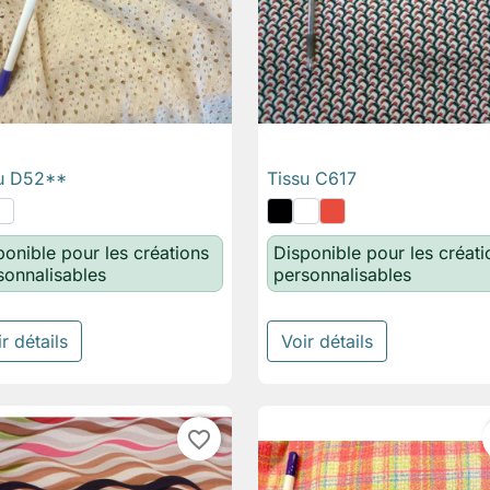
u D52**
Tissu C617

Aperçu rapide

Aperçu rapide
ponible pour les créations
Disponible pour les créati
sonnalisables
personnalisables
r détails
Voir détails
favorite_border