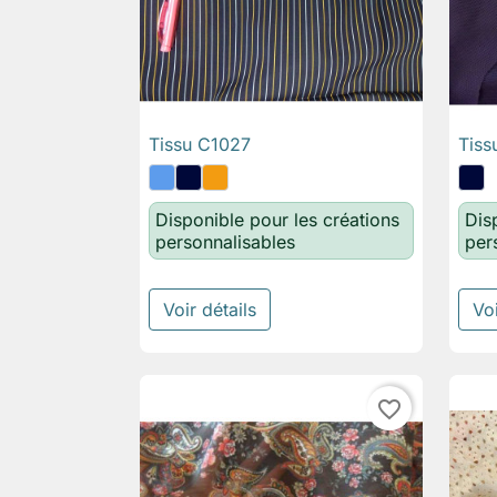
Tissu C1027
Tiss

Aperçu rapide
Disponible pour les créations
Dis
personnalisables
per
Voir détails
Voi
favorite_border