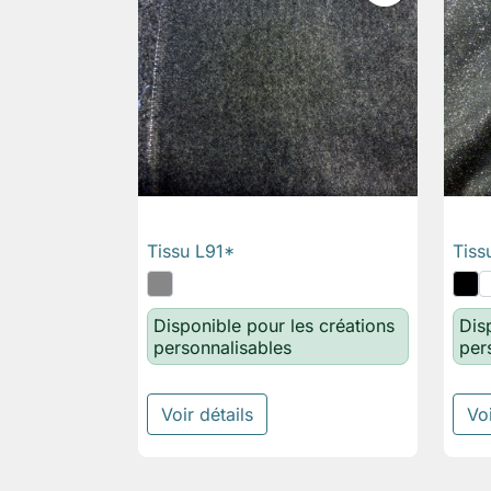
Tissu L91*
Tiss

Aperçu rapide
Disponible pour les créations
Dis
personnalisables
per
Voir détails
Voi