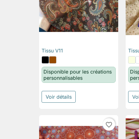
Tissu V11
Tiss

Aperçu rapide
Disponible pour les créations
Dis
personnalisables
per
Voir détails
Voi
favorite_border