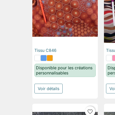
Tissu C846
Tiss

Aperçu rapide
Disponible pour les créations
Dis
personnalisables
per
Voir détails
Voi
favorite_border