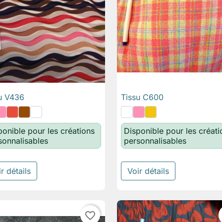
u V436
Tissu C600

Aperçu rapide

Aperçu rapide
ponible pour les créations
Disponible pour les créati
sonnalisables
personnalisables
r détails
Voir détails
favorite_border