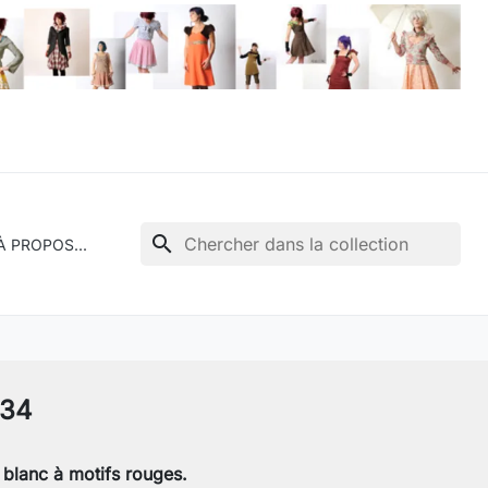
search
À PROPOS...
334
blanc à motifs rouges.