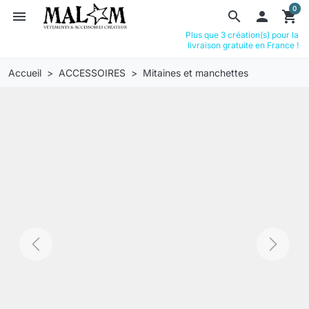
0
menu
search

shopping_cart
Plus que 3 création(s) pour la
livraison gratuite en France !
Accueil
ACCESSOIRES
Mitaines et manchettes
Previous
Next