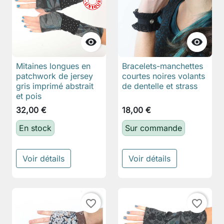


Mitaines longues en
Bracelets-manchettes
patchwork de jersey
courtes noires volants
gris imprimé abstrait
de dentelle et strass
et pois
32,00 €
18,00 €
En stock
Sur commande
Voir détails
Voir détails
favorite_border
favorite_border