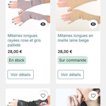


Mitaines longues
Mitaines longues en
rayées rose et gris
maille laine beige
pailleté
28,00 €
28,00 €
En stock
Sur commande
Voir détails
Voir détails
favorite_border
favorite_border