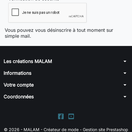
Vous pouvez vous désinscrire à tout moment sur
simple mail.
arrow_drop_down
Les créations MALAM
arrow_drop_down
Informations
arrow_drop_down
Votre compte
arrow_drop_down
Coordonnées
© 2026 - MALAM - Créateur de mode -
Gestion site Prestashop