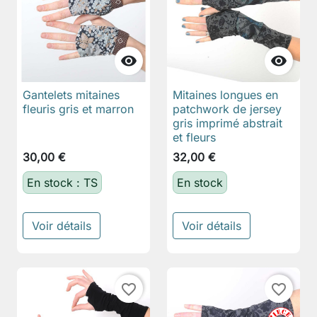


Gantelets mitaines
Mitaines longues en
fleuris gris et marron
patchwork de jersey
gris imprimé abstrait
et fleurs
30,00 €
32,00 €
En stock : TS
En stock
Voir détails
Voir détails
favorite_border
favorite_border