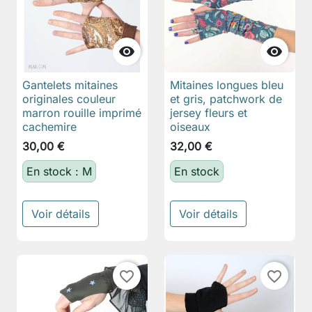


Gantelets mitaines
Mitaines longues bleu
originales couleur
et gris, patchwork de
marron rouille imprimé
jersey fleurs et
cachemire
oiseaux
30,00 €
32,00 €
En stock : M
En stock
Voir détails
Voir détails
favorite_border
favorite_border