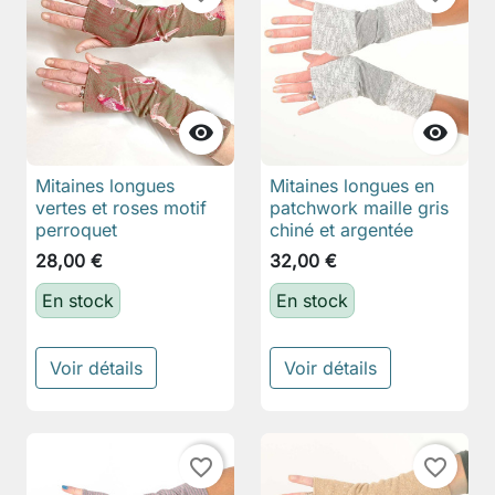


Mitaines longues
Mitaines longues en
vertes et roses motif
patchwork maille gris
perroquet
chiné et argentée
28,00 €
32,00 €
En stock
En stock
Voir détails
Voir détails
favorite_border
favorite_border