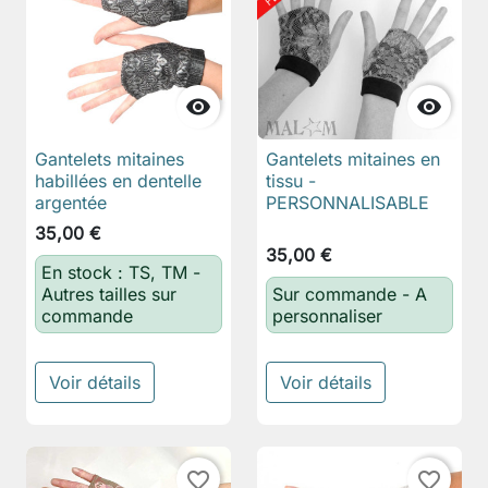


Gantelets mitaines
Gantelets mitaines en
habillées en dentelle
tissu -
argentée
PERSONNALISABLE
35,00 €
35,00 €
En stock : TS, TM -
Autres tailles sur
Sur commande - A
commande
personnaliser
Voir détails
Voir détails
favorite_border
favorite_border