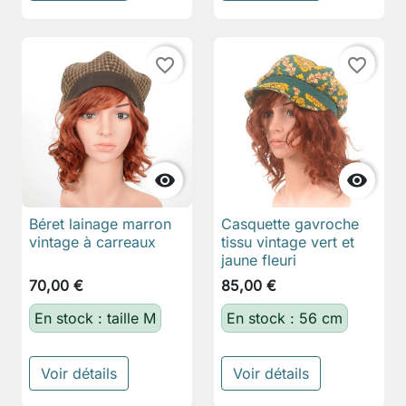
favorite_border
favorite_border


Béret lainage marron
Casquette gavroche
vintage à carreaux
tissu vintage vert et
jaune fleuri
70,00 €
85,00 €
En stock : taille M
En stock : 56 cm
Voir détails
Voir détails