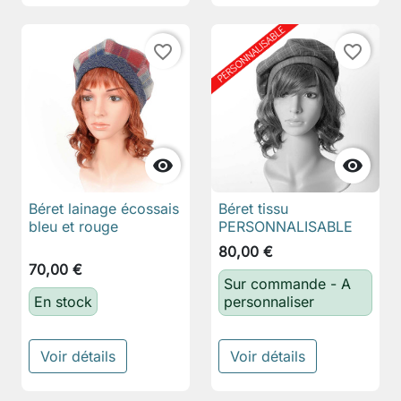
favorite_border
favorite_border


Béret lainage écossais
Béret tissu
bleu et rouge
PERSONNALISABLE
80,00 €
70,00 €
Sur commande - A
En stock
personnaliser
Voir détails
Voir détails