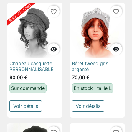
favorite_border
favorite_border


Chapeau casquette
Béret tweed gris
PERSONNALISABLE
argenté
90,00 €
70,00 €
Sur commande
En stock : taille L
Voir détails
Voir détails