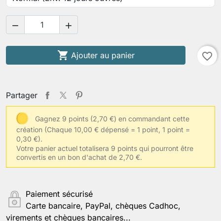



Ajouter au panier
favorite_border
Partager
Gagnez 9 points (2,70 €) en commandant cette
création
(Chaque 10,00 € dépensé = 1 point, 1 point =
0,30 €).
Votre panier actuel totalisera 9 points qui pourront être
convertis en un bon d'achat de 2,70 €.
Paiement sécurisé
Carte bancaire, PayPal, chèques Cadhoc,
virements et chèques bancaires...