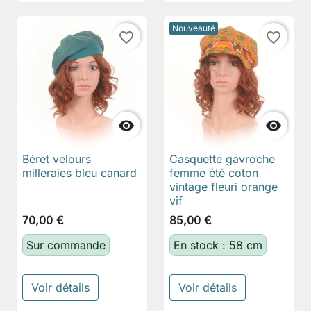
Nouveauté
favorite_border
favorite_border


Béret velours
Casquette gavroche
milleraies bleu canard
femme été coton
vintage fleuri orange
vif
70,00 €
85,00 €
Sur commande
En stock : 58 cm
Voir détails
Voir détails