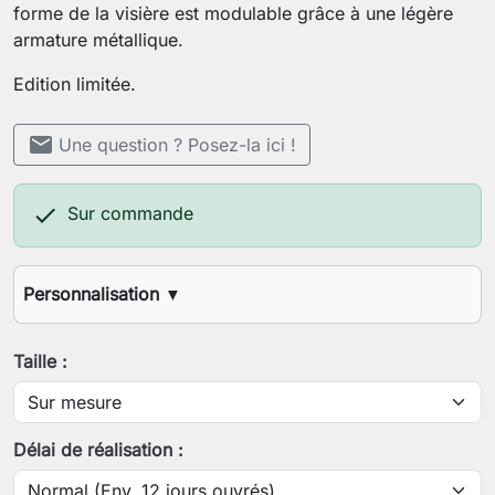
forme de la visière est modulable grâce à une légère
armature métallique.
Edition limitée.
mail
Une question ? Posez-la ici !

Sur commande
Personnalisation
▼
Votre tour de tête
Taille :
Enregistrer la personnalisation
Délai de réalisation :