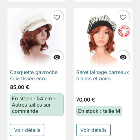
favorite_border
favorite_border


Casquette gavroche
Béret lainage carreaux
soie tissée écru
blancs et noirs
85,00 €
En stock : 54 cm -
70,00 €
Autres tailles sur
commande
En stock : taille M
Voir détails
Voir détails