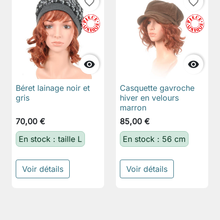
favorite_border
favorite_border


Béret lainage noir et
Casquette gavroche
gris
hiver en velours
marron
70,00 €
85,00 €
En stock : taille L
En stock : 56 cm
Voir détails
Voir détails