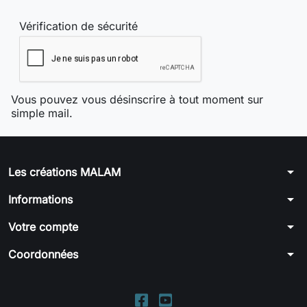
Vérification de sécurité
Vous pouvez vous désinscrire à tout moment sur
simple mail.
arrow_drop_down
Les créations MALAM
arrow_drop_down
Informations
arrow_drop_down
Votre compte
arrow_drop_down
Coordonnées