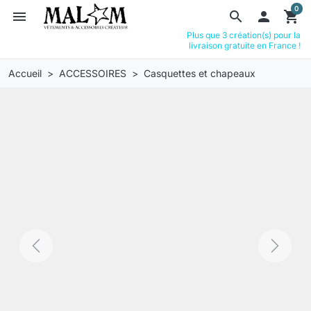
0
menu
search

shopping_cart
Plus que 3 création(s) pour la
livraison gratuite en France !
Accueil
ACCESSOIRES
Casquettes et chapeaux
Previous
Next