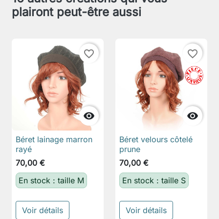
plairont peut-être aussi
favorite_border
favorite_border


Béret lainage marron
Béret velours côtelé
rayé
prune
70,00 €
70,00 €
En stock : taille M
En stock : taille S
Voir détails
Voir détails