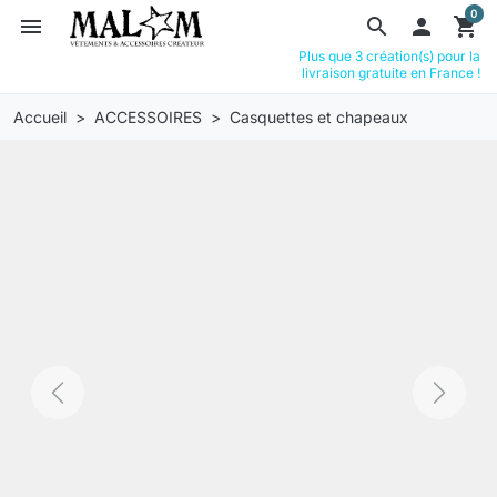
0
menu
search

shopping_cart
Plus que 3 création(s) pour la
livraison gratuite en France !
Accueil
ACCESSOIRES
Casquettes et chapeaux
Previous
Next