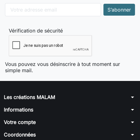
Vérification de sécurité
Vous pouvez vous désinscrire à tout moment sur
simple mail.
arrow_drop_down
Les créations MALAM
arrow_drop_down
Informations
arrow_drop_down
Votre compte
arrow_drop_down
Coordonnées