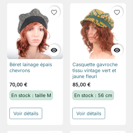
favorite_border
favorite_border


Béret lainage épais
Casquette gavroche
chevrons
tissu vintage vert et
jaune fleuri
70,00 €
85,00 €
En stock : taille M
En stock : 56 cm
Voir détails
Voir détails