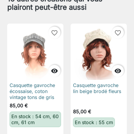
plairont peut-être aussi
favorite_border
favorite_border


Casquette gavroche
Casquette gavroche
écossaise, coton
lin beige brodé fleurs
vintage tons de gris
85,00 €
85,00 €
En stock : 54 cm, 60
cm, 61 cm
En stock : 55 cm