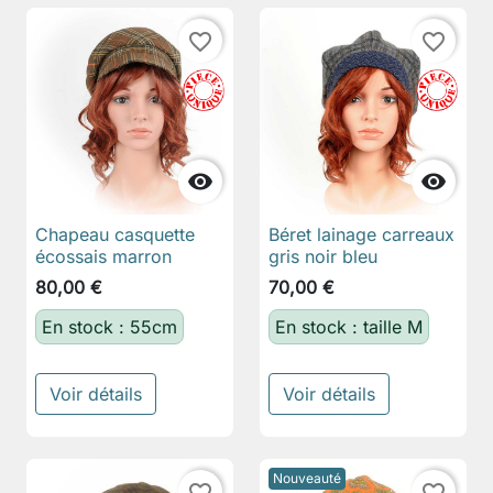
favorite_border
favorite_border


Chapeau casquette
Béret lainage carreaux
écossais marron
gris noir bleu
80,00 €
70,00 €
En stock : 55cm
En stock : taille M
Voir détails
Voir détails
Nouveauté