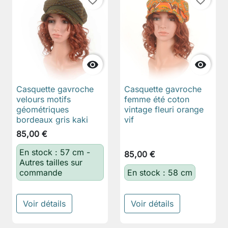
favorite_border
favorite_border


Casquette gavroche
Casquette gavroche
velours motifs
femme été coton
géométriques
vintage fleuri orange
bordeaux gris kaki
vif
85,00 €
En stock : 57 cm -
85,00 €
Autres tailles sur
commande
En stock : 58 cm
Voir détails
Voir détails