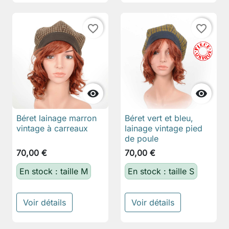
favorite_border
favorite_border


Béret lainage marron
Béret vert et bleu,
vintage à carreaux
lainage vintage pied
de poule
70,00 €
70,00 €
En stock : taille M
En stock : taille S
Voir détails
Voir détails