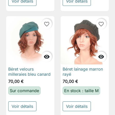
Voir détails
Voir détails
favorite_border
favorite_border


Béret velours
Béret lainage marron
milleraies bleu canard
rayé
70,00 €
70,00 €
Sur commande
En stock : taille M
Voir détails
Voir détails