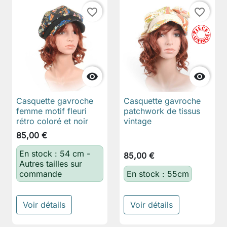
favorite_border
favorite_border


Casquette gavroche
Casquette gavroche
femme motif fleuri
patchwork de tissus
rétro coloré et noir
vintage
85,00 €
En stock : 54 cm -
85,00 €
Autres tailles sur
commande
En stock : 55cm
Voir détails
Voir détails