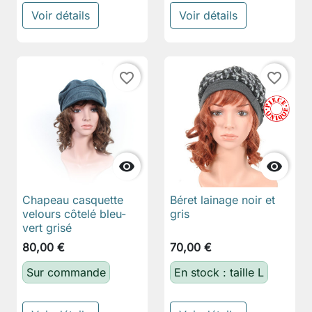
Voir détails
Voir détails
favorite_border
favorite_border


Chapeau casquette
Béret lainage noir et
velours côtelé bleu-
gris
vert grisé
80,00 €
70,00 €
Sur commande
En stock : taille L