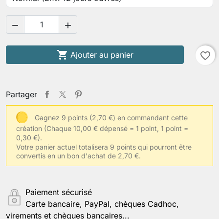



Ajouter au panier
favorite_border
Partager
Gagnez 9 points (2,70 €) en commandant cette
création
(Chaque 10,00 € dépensé = 1 point, 1 point =
0,30 €).
Votre panier actuel totalisera 9 points qui pourront être
convertis en un bon d'achat de 2,70 €.
Paiement sécurisé
Carte bancaire, PayPal, chèques Cadhoc,
virements et chèques bancaires...