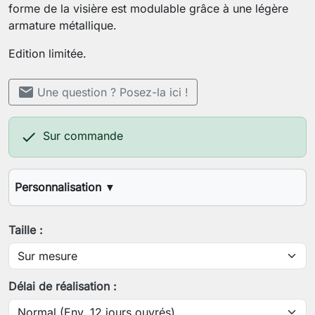
forme de la visière est modulable grâce à une légère
armature métallique.
Edition limitée.
mail
Une question ? Posez-la ici !

Sur commande
Personnalisation
▼
Votre tour de tête
Taille :
Enregistrer la personnalisation
Délai de réalisation :