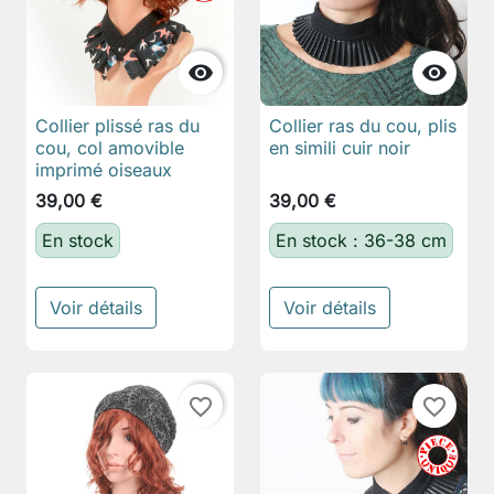


Collier plissé ras du
Collier ras du cou, plis
cou, col amovible
en simili cuir noir
imprimé oiseaux
39,00 €
39,00 €
En stock
En stock : 36-38 cm
Voir détails
Voir détails
favorite_border
favorite_border