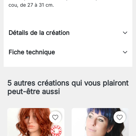
cou, de 27 à 31 cm.
Détails de la création
Fiche technique
5 autres créations qui vous plairont
peut-être aussi
favorite_border
favorite_border