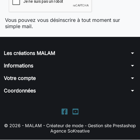
Vous pouvez vous désinscrire à tout moment sur
simple mail.
arrow_drop_down
Les créations MALAM
arrow_drop_down
Informations
arrow_drop_down
Votre compte
arrow_drop_down
Coordonnées
© 2026 - MALAM - Créateur de mode -
Gestion site Prestashop
Agence SoKreative