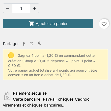



Ajouter au panier
favorite_border
Partager
Gagnez 4 points (1,20 €) en commandant cette
création
(Chaque 10,00 € dépensé = 1 point, 1 point =
0,30 €).
Votre panier actuel totalisera 4 points qui pourront être
convertis en un bon d'achat de 1,20 €.
Paiement sécurisé
Carte bancaire, PayPal, chèques Cadhoc,
virements et chèques bancaires...