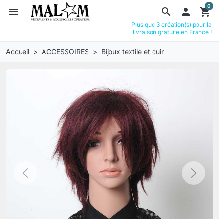
0
menu
search

shopping_cart
Plus que 3 création(s) pour la
livraison gratuite en France !
Accueil
ACCESSOIRES
Bijoux textile et cuir
Previous
Next