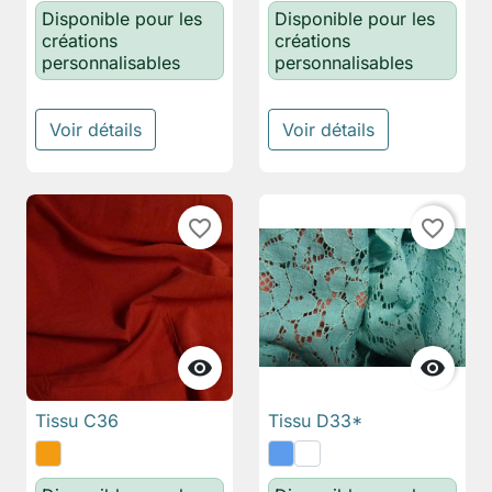
Disponible pour les
Disponible pour les
créations
créations
personnalisables
personnalisables
Voir détails
Voir détails
favorite_border
favorite_border


Tissu C36
Tissu D33*