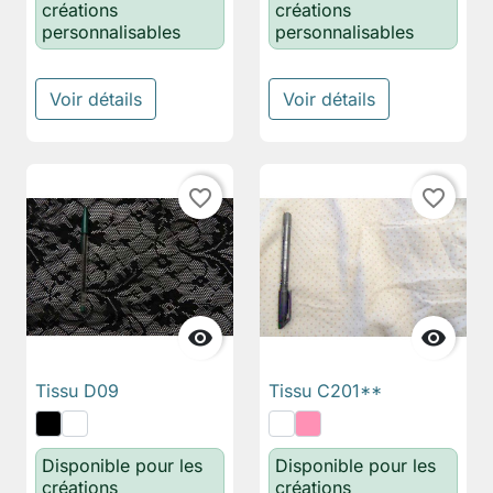
créations
créations
personnalisables
personnalisables
Voir détails
Voir détails
favorite_border
favorite_border


Tissu D09
Tissu C201**
Disponible pour les
Disponible pour les
créations
créations