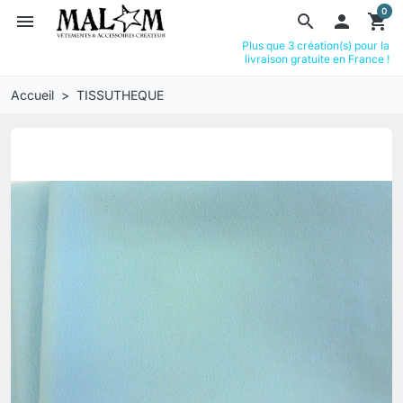
0
menu
search

shopping_cart
Plus que 3 création(s) pour la
livraison gratuite en France !
Accueil
TISSUTHEQUE