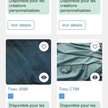
Disponible pour les
Disponible pour les
créations
créations
personnalisables
personnalisables
Voir détails
Voir détails
favorite_border
favorite_border


Tissu J588
Tissu C798
Disponible pour les
Disponible pour les