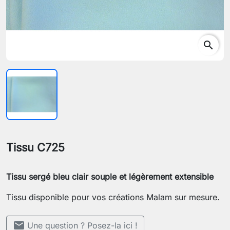
search
Tissu C725
Tissu sergé bleu clair souple et légèrement extensible
Tissu disponible pour vos créations Malam sur mesure.
mail
Une question ? Posez-la ici !