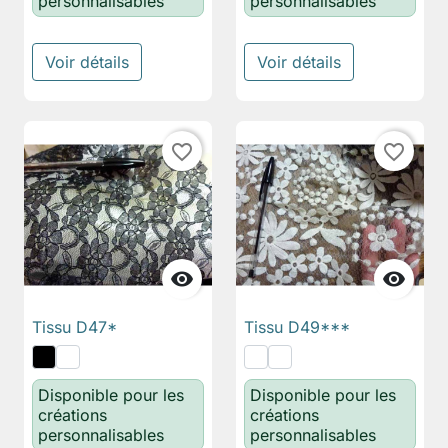
personnalisables
personnalisables
Voir détails
Voir détails
favorite_border
favorite_border


Tissu D47*
Tissu D49***
Disponible pour les
Disponible pour les
créations
créations
personnalisables
personnalisables