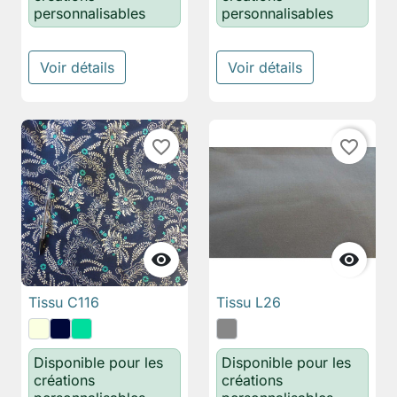
personnalisables
personnalisables
Voir détails
Voir détails
favorite_border
favorite_border


Tissu C116
Tissu L26
Disponible pour les
Disponible pour les
créations
créations