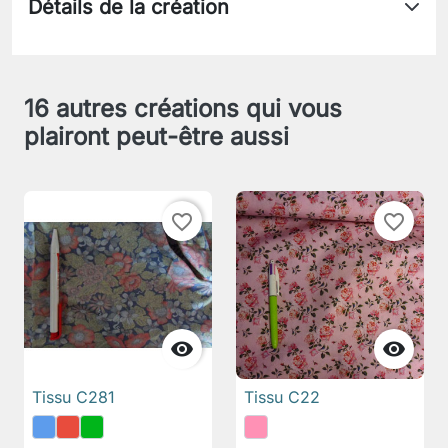
Détails de la création
16 autres créations qui vous
plairont peut-être aussi
favorite_border
favorite_border


Tissu C281
Tissu C22