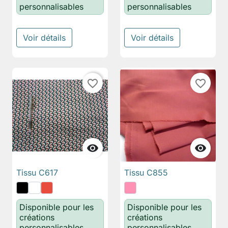
personnalisables
personnalisables
Voir détails
Voir détails
favorite_border
favorite_border


Tissu C617
Tissu C855
Disponible pour les
Disponible pour les
créations
créations
personnalisables
personnalisables