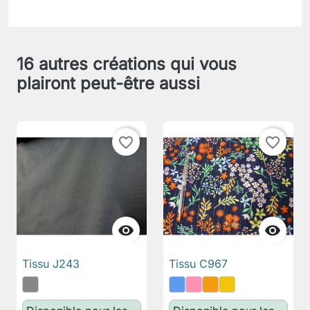
16 autres créations qui vous
plairont peut-être aussi
favorite_border
favorite_border


Tissu J243
Tissu C967