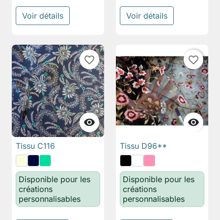
Voir détails
Voir détails
favorite_border
favorite_border


Tissu C116
Tissu D96**
Disponible pour les
Disponible pour les
créations
créations
personnalisables
personnalisables