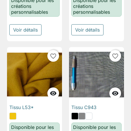
Disponible pour les
Disponible pour les
créations
créations
personnalisables
personnalisables
Voir détails
Voir détails
favorite_border
favorite_border


Tissu L53*
Tissu C943
Disponible pour les
Disponible pour les