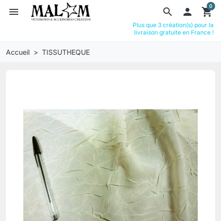
0
menu
search

shopping_cart
Plus que 3 création(s) pour la
livraison gratuite en France !
Accueil
TISSUTHEQUE