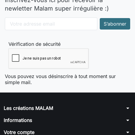
Inscrivez-vous ici pour recevoir la
newletter Malam super irrégulière :)
Vérification de sécurité
Vous pouvez vous désinscrire à tout moment sur
simple mail.
arrow_drop_down
Les créations MALAM
arrow_drop_down
Informations
arrow_drop_down
Votre compte