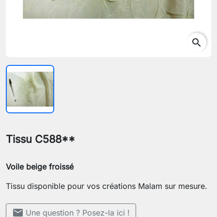
search
Tissu C588**
Voile beige froissé
Tissu disponible pour vos créations Malam sur mesure.
mail
Une question ? Posez-la ici !