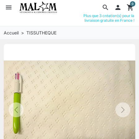
0
menu
search

shopping_cart
Plus que 3 création(s) pour la
livraison gratuite en France !
Accueil
TISSUTHEQUE
Previous
Next