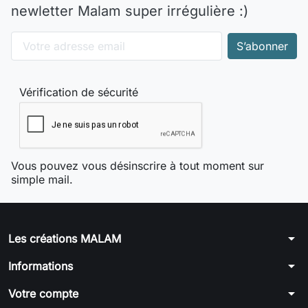
newletter Malam super irrégulière :)
Vérification de sécurité
Vous pouvez vous désinscrire à tout moment sur
simple mail.
arrow_drop_down
Les créations MALAM
arrow_drop_down
Informations
arrow_drop_down
Votre compte