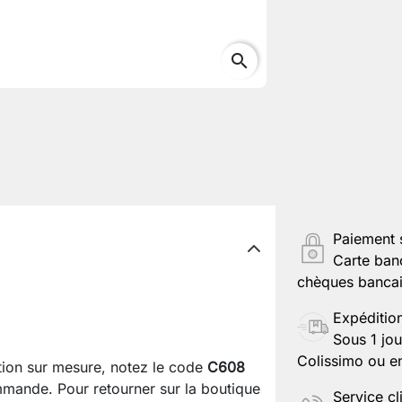
search
Paiement 
Carte ban
chèques bancair
Expéditio
Sous 1 jou
Colissimo ou en
ation sur mesure, notez le code
C608
mande. Pour retourner sur la boutique
Service cl