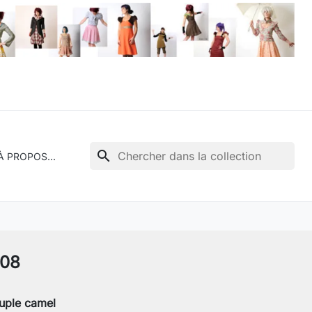
search
À PROPOS...
608
uple camel