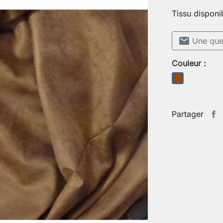
Tissu disponi
mail
Une ques
Couleur :
Marron
Partager