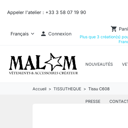
Appeler l'atelier :
+33 3 58 07 19 90
shopping_cart
Pani

Connexion
Plus que 3 création(s) pour
Franc
NOUVEAUTÉS
VE
Accueil
TISSUTHEQUE
Tissu C608
PRESSE
CONTAC