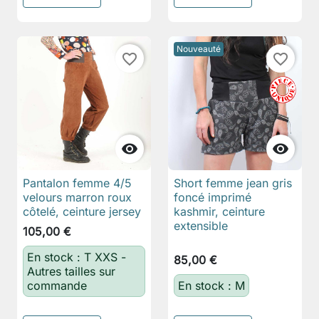
Nouveauté
favorite_border
favorite_border


Pantalon femme 4/5
Short femme jean gris
velours marron roux
foncé imprimé
côtelé, ceinture jersey
kashmir, ceinture
extensible
105,00 €
En stock : T XXS -
85,00 €
Autres tailles sur
commande
En stock : M