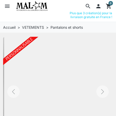
0
menu
search

shopping_cart
Plus que 3 création(s) pour la
livraison gratuite en France !
Accueil
VETEMENTS
Pantalons et shorts
Previous
Next