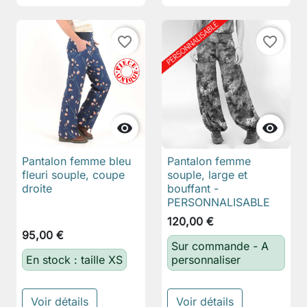
favorite_border
favorite_border


Pantalon femme bleu
Pantalon femme
fleuri souple, coupe
souple, large et
droite
bouffant -
PERSONNALISABLE
120,00 €
95,00 €
Sur commande - A
En stock : taille XS
personnaliser
Voir détails
Voir détails