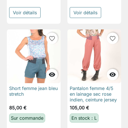
Voir détails
Voir détails
favorite_border
favorite_border


Short femme jean bleu
Pantalon femme 4/5
stretch
en lainage sec rose
indien, ceinture jersey
85,00 €
105,00 €
Sur commande
En stock : L