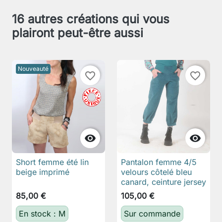
16 autres créations qui vous
plairont peut-être aussi
Nouveauté
favorite_border
favorite_border


Short femme été lin
Pantalon femme 4/5
beige imprimé
velours côtelé bleu
canard, ceinture jersey
85,00 €
105,00 €
En stock : M
Sur commande