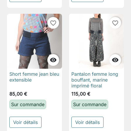
favorite_border
favorite_border


Short femme jean bleu
Pantalon femme long
extensible
bouffant, marine
imprimé floral
85,00 €
115,00 €
Sur commande
Sur commande
Voir détails
Voir détails