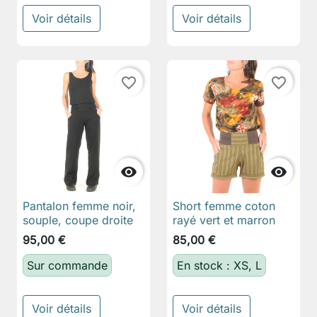
Voir détails
Voir détails
favorite_border
favorite_border


Pantalon femme noir,
Short femme coton
souple, coupe droite
rayé vert et marron
95,00 €
85,00 €
Sur commande
En stock : XS, L
Voir détails
Voir détails