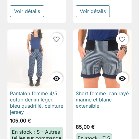
Voir détails
Voir détails
favorite_border
favorite_border


Pantalon femme 4/5
Short femme jean rayé
coton denim léger
marine et blanc
bleu quadrillé, ceinture
extensible
jersey
105,00 €
85,00 €
En stock : S - Autres
tailles sur commande
En stock : T S