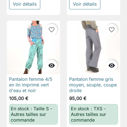
Voir détails
Voir détails
favorite_border
favorite_border


Pantalon femme 4/5
Pantalon femme gris
en lin imprimé vert
moyen, souple, coupe
d'eau et noir
droite
105,00 €
95,00 €
En stock : Taille S -
En stock : TXS -
Autres tailles sur
Autres tailles sur
commande
commande