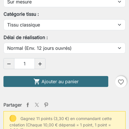
Votre tour de taille
Catégorie tissu :
Votre tour de fesses
Délai de réalisation :
Votre taille habituelle de vêtements


Autres informations

Ajouter au panier
favorite_border
Partager
Enregistrer la personnalisation
Gagnez 11 points (3,30 €) en commandant cette
création
(Chaque 10,00 € dépensé = 1 point, 1 point =