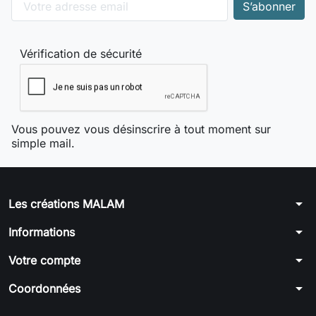
Vérification de sécurité
Vous pouvez vous désinscrire à tout moment sur
simple mail.
arrow_drop_down
Les créations MALAM
arrow_drop_down
Informations
arrow_drop_down
Votre compte
arrow_drop_down
Coordonnées