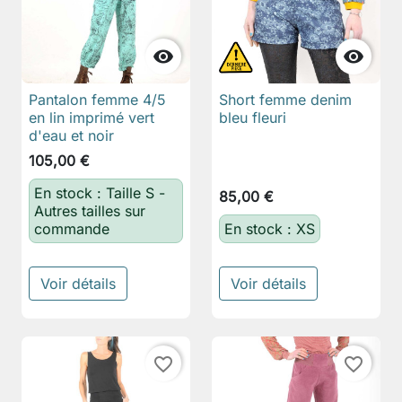


Pantalon femme 4/5
Short femme denim
en lin imprimé vert
bleu fleuri
d'eau et noir
105,00 €
En stock : Taille S -
85,00 €
Autres tailles sur
commande
En stock : XS
Voir détails
Voir détails
favorite_border
favorite_border