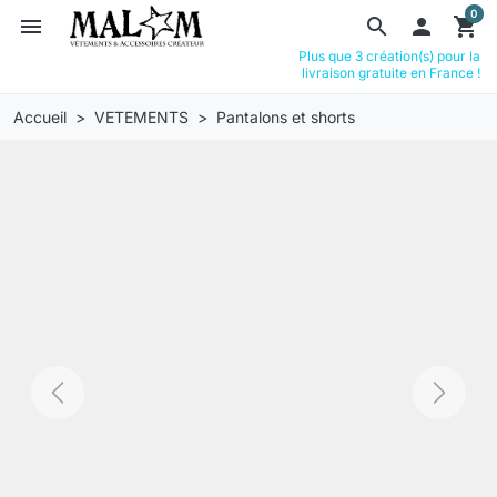
0
menu
search

shopping_cart
Plus que 3 création(s) pour la
livraison gratuite en France !
Accueil
VETEMENTS
Pantalons et shorts
Previous
Next