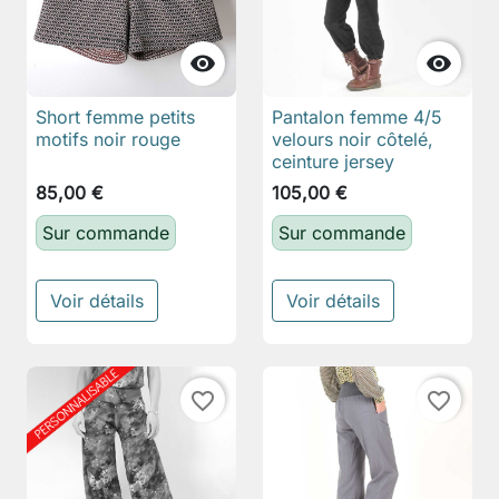


Short femme petits
Pantalon femme 4/5
motifs noir rouge
velours noir côtelé,
ceinture jersey
85,00 €
105,00 €
Sur commande
Sur commande
Voir détails
Voir détails
favorite_border
favorite_border