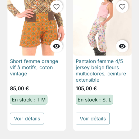
favorite_border
favorite_border


Short femme orange
Pantalon femme 4/5
vif à motifs, coton
jersey beige fleurs
vintage
multicolores, ceinture
extensible
85,00 €
105,00 €
En stock : T M
En stock : S, L
Voir détails
Voir détails