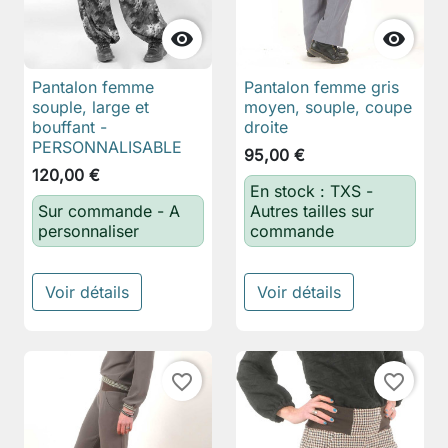


Pantalon femme
Pantalon femme gris
souple, large et
moyen, souple, coupe
bouffant -
droite
PERSONNALISABLE
95,00 €
120,00 €
En stock : TXS -
Sur commande - A
Autres tailles sur
personnaliser
commande
Voir détails
Voir détails
favorite_border
favorite_border