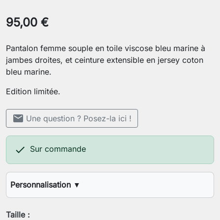
95,00 €
Pantalon femme souple en toile viscose bleu marine à
jambes droites, et ceinture extensible en jersey coton
bleu marine.
Edition limitée.
mail
Une question ? Posez-la ici !

Sur commande
Personnalisation
▼
Longueur d'entrejambes désirée
Taille :