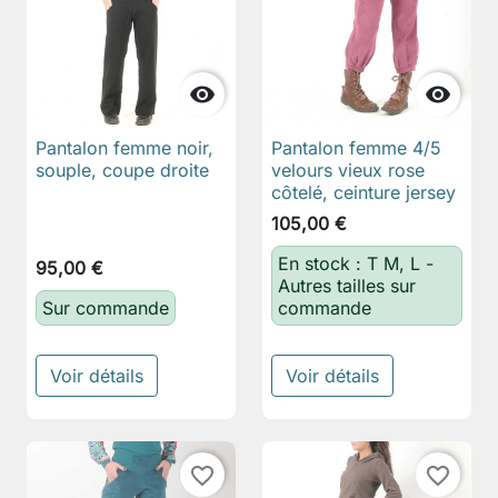


Pantalon femme noir,
Pantalon femme 4/5
souple, coupe droite
velours vieux rose
côtelé, ceinture jersey
105,00 €
En stock : T M, L -
95,00 €
Autres tailles sur
Sur commande
commande
Voir détails
Voir détails
favorite_border
favorite_border