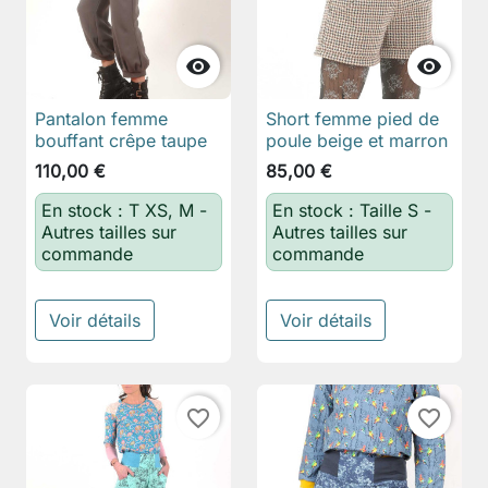


Pantalon femme
Short femme pied de
bouffant crêpe taupe
poule beige et marron
110,00 €
85,00 €
En stock : T XS, M -
En stock : Taille S -
Autres tailles sur
Autres tailles sur
commande
commande
Voir détails
Voir détails
favorite_border
favorite_border