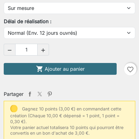
Votre tour de taille
Délai de réalisation :
Votre tour de fesses


Votre taille habituelle de vêtements

Ajouter au panier
favorite_border
Autres informations
Partager
Gagnez 10 points (3,00 €) en commandant cette
création
(Chaque 10,00 € dépensé = 1 point, 1 point =
Enregistrer la personnalisation
0,30 €).
Votre panier actuel totalisera 10 points qui pourront être
convertis en un bon d'achat de 3,00 €.