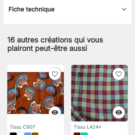
Fiche technique
16 autres créations qui vous
plairont peut-être aussi
favorite_border
favorite_border


Tissu C907
Tissu L424*