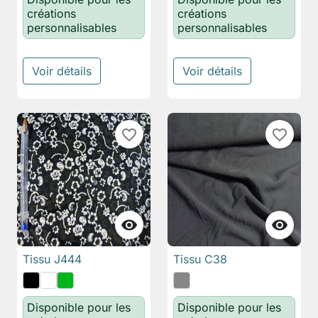
créations
créations
personnalisables
personnalisables
Voir détails
Voir détails
favorite_border
favorite_border


Tissu J444
Tissu C38
Disponible pour les
Disponible pour les