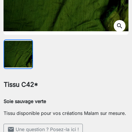
search
Tissu C42*
S
oie sauvage verte
Tissu disponible pour vos créations Malam sur mesure.
mail
Une question ? Posez-la ici !