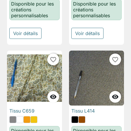
Disponible pour les
Disponible pour les
créations
créations
personnalisables
personnalisables
Voir détails
Voir détails
favorite_border
favorite_border


Tissu C659
Tissu L414
Disponible pour les
Disponible pour les