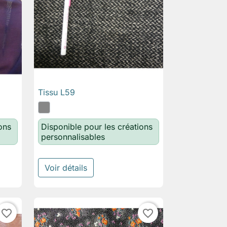
Tissu L59

Aperçu rapide
ons
Disponible pour les créations
personnalisables
Voir détails
favorite_border
favorite_border