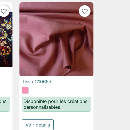
favorite_border
favorite_border
Tissu C1065*

Aperçu rapide
ons
Disponible pour les créations
personnalisables
Voir détails