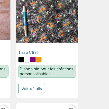
Tissu C931

Aperçu rapide
ons
Disponible pour les créations
personnalisables
Voir détails