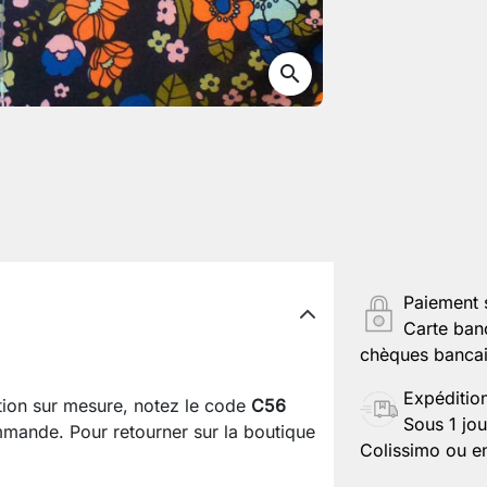
search
Paiement 
Carte ban
chèques bancair
Expéditio
ation sur mesure, notez le code
C56
Sous 1 jou
mande. Pour retourner sur la boutique
Colissimo ou en