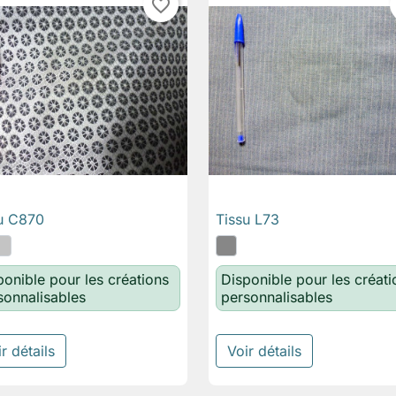
favorite_border
u C870
Tissu L73

Aperçu rapide

Aperçu rapide
ponible pour les créations
Disponible pour les créati
sonnalisables
personnalisables
r détails
Voir détails