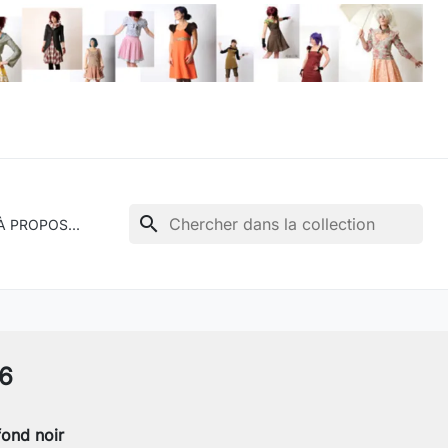
search
À PROPOS...
56
 fond noir