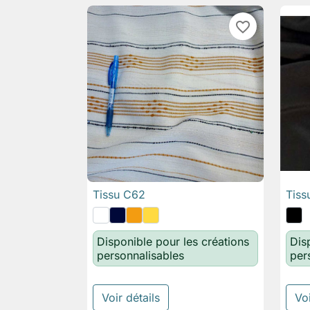
favorite_border
Tissu C62
Tiss

Aperçu rapide
Disponible pour les créations
Dis
personnalisables
per
Voir détails
Voi