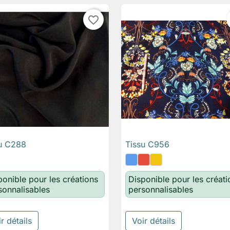
favorite_border
u C288
Tissu C956

Aperçu rapide

Aperçu rapide
ponible pour les créations
Disponible pour les créati
sonnalisables
personnalisables
r détails
Voir détails