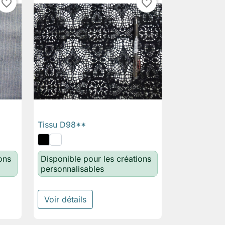
favorite_border
favorite_border
Tissu D98**

Aperçu rapide
ons
Disponible pour les créations
personnalisables
Voir détails