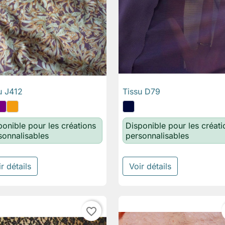
u J412
Tissu D79

Aperçu rapide

Aperçu rapide
ponible pour les créations
Disponible pour les créati
sonnalisables
personnalisables
r détails
Voir détails
favorite_border