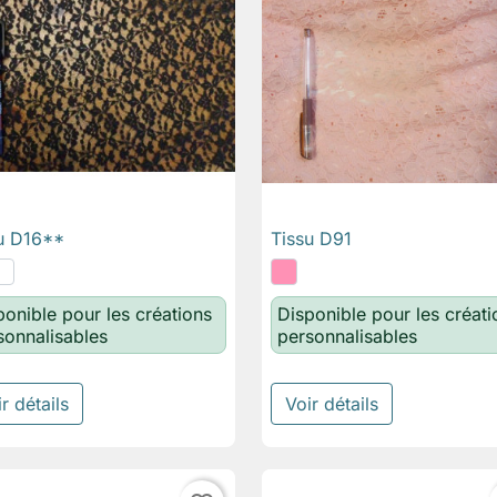
u D16**
Tissu D91

Aperçu rapide

Aperçu rapide
ponible pour les créations
Disponible pour les créati
sonnalisables
personnalisables
r détails
Voir détails