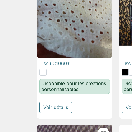
Tissu C1060*
Tiss

Aperçu rapide
Disponible pour les créations
Dis
personnalisables
per
Voir détails
Voi