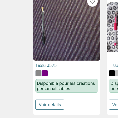
favorite_border
Tissu J575
Tiss

Aperçu rapide
Disponible pour les créations
Dis
personnalisables
per
Voir détails
Voi