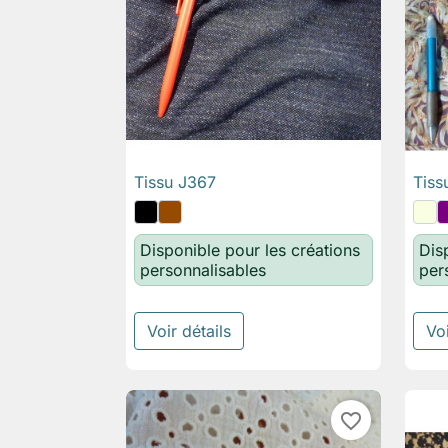
Tissu J367
Tiss

Aperçu rapide
Disponible pour les créations
Dis
personnalisables
per
Voir détails
Voi
favorite_border