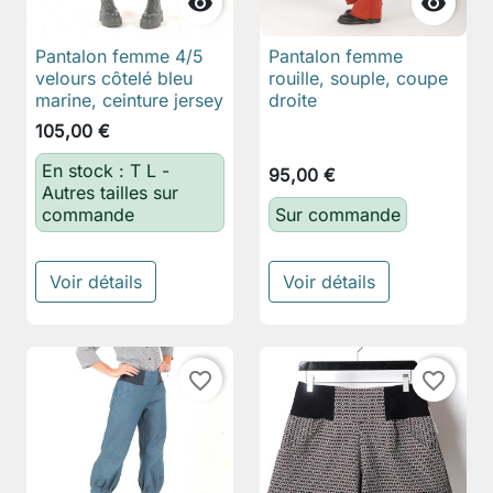


Pantalon femme 4/5
Pantalon femme
velours côtelé bleu
rouille, souple, coupe
marine, ceinture jersey
droite
105,00 €
En stock : T L -
95,00 €
Autres tailles sur
commande
Sur commande
Voir détails
Voir détails
favorite_border
favorite_border