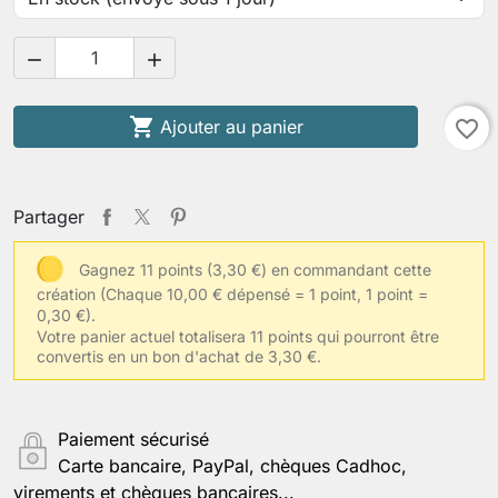
Votre tour de fesses


Votre taille habituelle de vêtements

Ajouter au panier
favorite_border
Autres informations
Partager
Gagnez 11 points (3,30 €) en commandant cette
création
(Chaque 10,00 € dépensé = 1 point, 1 point =
Enregistrer la personnalisation
0,30 €).
Votre panier actuel totalisera 11 points qui pourront être
convertis en un bon d'achat de 3,30 €.
Paiement sécurisé
Carte bancaire, PayPal, chèques Cadhoc,
virements et chèques bancaires...