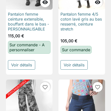


Pantalon femme
Pantalon femme 4/5
ceinture extensible,
coton lavé gris au bas
bouffant dans le bas -
resserré, ceinture
PERSONNALISABLE
stretch
115,00 €
105,00 €
Sur commande - A
personnaliser
Sur commande
Voir détails
Voir détails
favorite_border
favorite_border