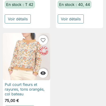
En stock : T 42
En stock : 40, 44
Voir détails
Voir détails
favorite_border

Pull court fleurs et
rayures, tons orangés,
col bateau
75,00 €