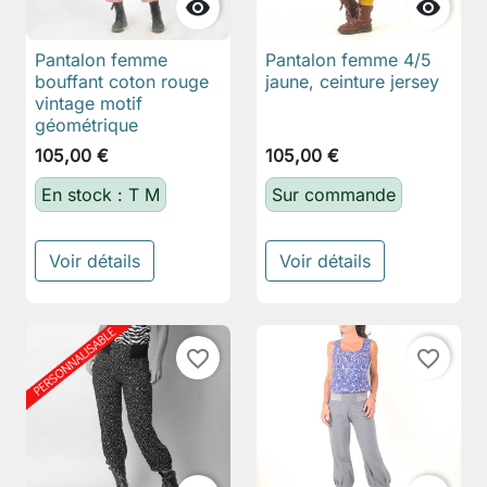


Pantalon femme
Pantalon femme 4/5
bouffant coton rouge
jaune, ceinture jersey
vintage motif
géométrique
105,00 €
105,00 €
En stock : T M
Sur commande
Voir détails
Voir détails
favorite_border
favorite_border