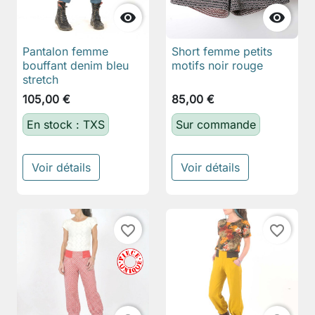


Pantalon femme
Short femme petits
bouffant denim bleu
motifs noir rouge
stretch
105,00 €
85,00 €
En stock : TXS
Sur commande
Voir détails
Voir détails
favorite_border
favorite_border