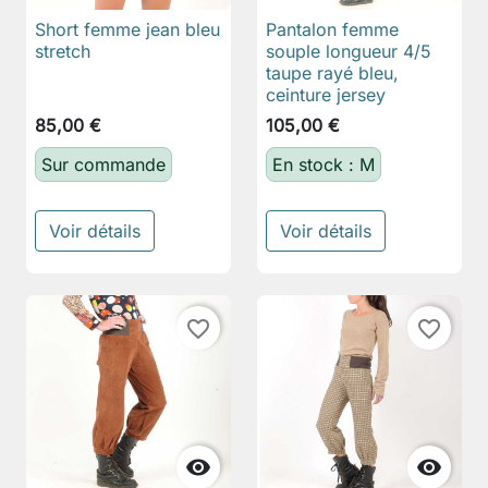
Short femme jean bleu
Pantalon femme
stretch
souple longueur 4/5
taupe rayé bleu,
ceinture jersey
85,00 €
105,00 €
Sur commande
En stock : M
Voir détails
Voir détails
favorite_border
favorite_border

