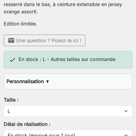
resserré dans le bas, à ceinture extensible en jersey
orange assorti.
Edition limitée.
mail
Une question ? Posez-la ici !

En stock : L - Autres tailles sur commande
Personnalisation
▼
Longueur d'entrejambes désirée
Taille :
Votre tour de taille
Délai de réalisation :