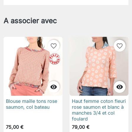
A associer avec
favorite_border
favorite_border


Blouse maille tons rose
Haut femme coton fleuri
saumon, col bateau
rose saumon et blanc à
manches 3/4 et col
foulard
75,00 €
79,00 €