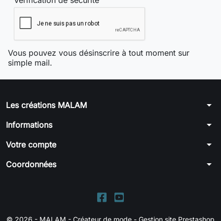
Vérification de sécurité
Vous pouvez vous désinscrire à tout moment sur
simple mail.
arrow_drop_down
Les créations MALAM
arrow_drop_down
Informations
arrow_drop_down
Votre compte
arrow_drop_down
Coordonnées
© 2026 - MALAM - Créateur de mode -
Gestion site Prestashop