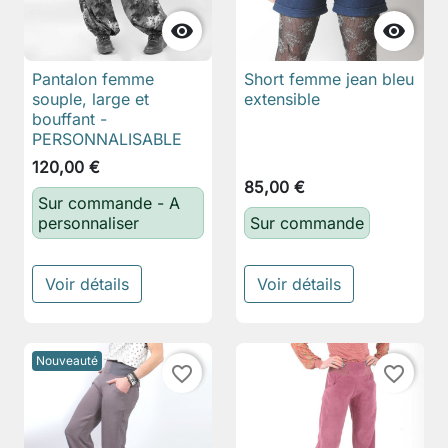


Pantalon femme
Short femme jean bleu
souple, large et
extensible
bouffant -
PERSONNALISABLE
120,00 €
85,00 €
Sur commande - A
personnaliser
Sur commande
Voir détails
Voir détails
Nouveauté
favorite_border
favorite_border