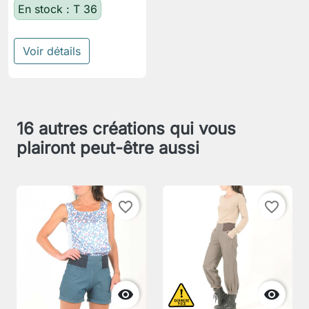
En stock : T 36
Voir détails
16 autres créations qui vous
plairont peut-être aussi
favorite_border
favorite_border

