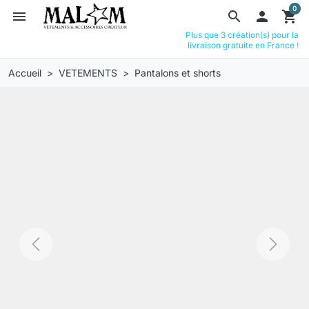
0
menu
search

shopping_cart
Plus que 3 création(s) pour la
livraison gratuite en France !
Accueil
VETEMENTS
Pantalons et shorts
Previous
Next