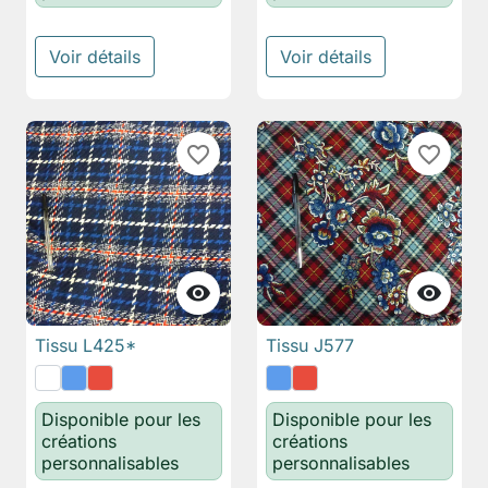
Voir détails
Voir détails
favorite_border
favorite_border


Tissu L425*
Tissu J577
Disponible pour les
Disponible pour les
créations
créations
personnalisables
personnalisables