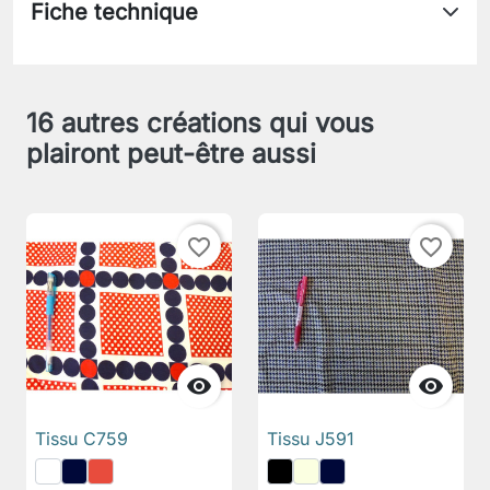
Fiche technique
16 autres créations qui vous
plairont peut-être aussi
favorite_border
favorite_border


Tissu C759
Tissu J591