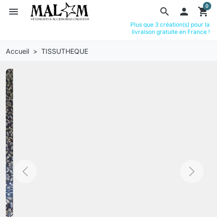
0
menu
search

shopping_cart
Plus que 3 création(s) pour la
livraison gratuite en France !
Accueil
TISSUTHEQUE
Previous
Next