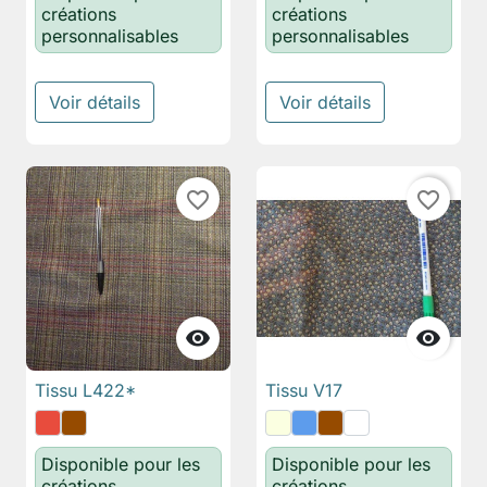
créations
créations
personnalisables
personnalisables
Voir détails
Voir détails
favorite_border
favorite_border


Tissu L422*
Tissu V17
Disponible pour les
Disponible pour les
créations
créations